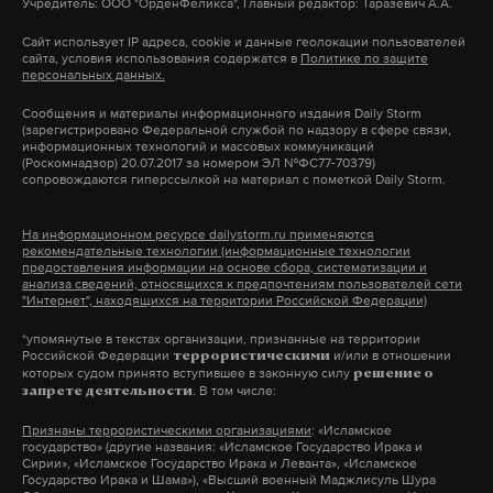
Учредитель: ООО "ОрденФеликса", Главный редактор: Таразевич А.А.
закрыв ему въезд в страну.
чечня
крокус сити холл
#
#
Сайт использует IP адреса, cookie и данные геолокации пользователей
сайта, условия использования содержатся в
Политике по защите
теракт в крокус сити холле
персональных данных.
#
Подпишитесь на Daily Storm в
MAX
. Он
Сообщения и материалы информационного издания Daily Storm
работает там, где тормозит интернет.
(зарегистрировано Федеральной службой по надзору в сфере связи,
информационных технологий и массовых коммуникаций
А еще мы есть в
Telegram
,
Дзен
и
VK
.
(Роскомнадзор) 20.07.2017 за номером ЭЛ №ФС77-70379)
сопровождаются гиперссылкой на материал с пометкой Daily Storm.
Макс
Telegram
На информационном ресурсе dailystorm.ru применяются
рекомендательные технологии (информационные технологии
Дзен
VK
предоставления информации на основе сбора, систематизации и
анализа сведений, относящихся к предпочтениям пользователей сети
"Интернет", находящихся на территории Российской Федерации)
*упомянутые в текстах организации, признанные на территории
Российской Федерации
и/или в отношении
террористическими
которых судом принято вступившее в законную силу
решение о
. В том числе:
запрете деятельности
ФСБ задержала агента
украинской разведки,
Признаны террористическими организациями
: «Исламское
государство» (другие названия: «Исламское Государство Ирака и
планировавшего теракт на
Сирии», «Исламское Государство Ирака и Леванта», «Исламское
Государство Ирака и Шама»), «Высший военный Маджлисуль Шура
Транссибе