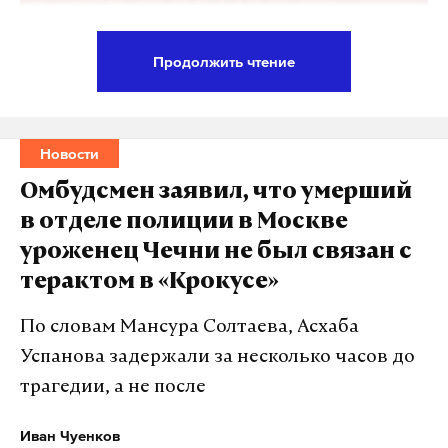
Продолжить чтение
Правоохранители задержали в Москве бывшего
главу отдела полиции «Коммунарский» Андрея
Тургенева,
сообщает
РБК со ссылкой на источник.
Новости
«Коммерсантъ» и некоторые Telegram-каналы
Омбудсмен заявил, что умерший
пишут, что задержан также старший инспектор
в отделе полиции в Москве
отдела по вопросам миграции Вадим Маган.
уроженец Чечни не был связан с
Полицейских подозревают в организации
терактом в «Крокусе»
незаконной миграции.
По словам Мансура Солтаева, Асхаба
По версии следствия, полковник Тургенев и
Успанова задержали за несколько часов до
капитан Маган создали организованную
трагедии, а не после
преступную группу, в рамках которой с 1 января по
31 августа 2022 года фиктивно поставили на
Иван Чуенков