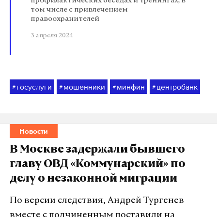
профилактических беседах и тренингах, в
том числе с привлечением
правоохранителей
3 апреля 2024
госуслуги
мошенники
минфин
центробанк
#
#
#
#
Новости
В Москве задержали бывшего
главу ОВД «Коммунарский» по
делу о незаконной миграции
По версии следствия, Андрей Тургенев
вместе с подчиненным поставили на