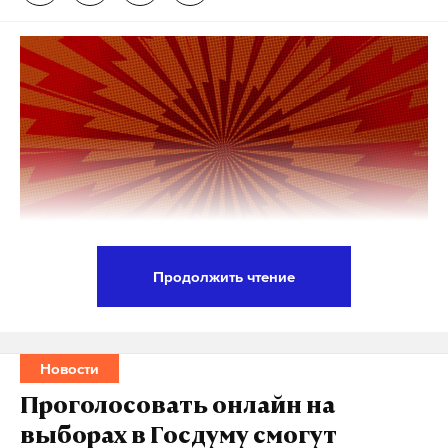
Продолжить чтение
Развитие современных технологий приведет к
созданию новых видов мощного неядерного
оружия, которые по своей разрушительной силе
Новости
смогут сравниться с ядерным потенциалом. Такое
Проголосовать онлайн на
заявление на форуме «Примаковские чтения»
выборах в Госдуму смогут
сделал пресс-секретарь президента России