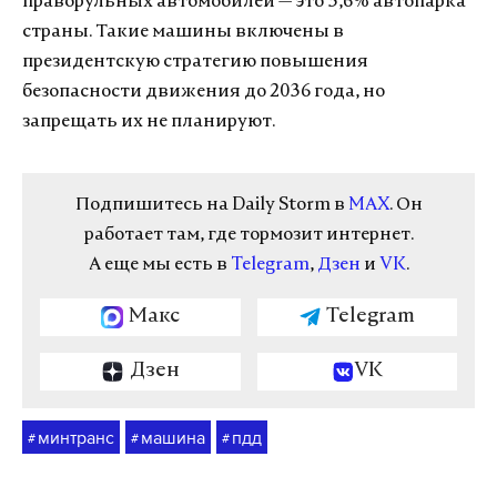
праворульных автомобилей — это 3,6% автопарка
страны. Такие машины включены в
президентскую стратегию повышения
безопасности движения до 2036 года, но
запрещать их не планируют.
Подпишитесь на Daily Storm в
MAX
. Он
работает там, где тормозит интернет.
А еще мы есть в
Telegram
,
Дзен
и
VK
.
Макс
Telegram
Дзен
VK
минтранс
машина
пдд
#
#
#