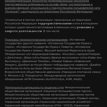
рекомендательные технологии (информационные технологии
Москалькова выразила надежду, что
предоставления информации на основе сбора, систематизации и
анализа сведений, относящихся к предпочтениям пользователей сети
гуманитарный диалог продолжится и российские
"Интернет", находящихся на территории Российской Федерации)
военнослужащие смогут вскоре вернуться на
*упомянутые в текстах организации, признанные на территории
родину.
Российской Федерации
и/или в отношении
террористическими
которых судом принято вступившее в законную силу
решение о
. В том числе:
запрете деятельности
москалькова
обмен
упц
#
#
#
Признаны террористическими организациями
: «Исламское
государство» (другие названия: «Исламское Государство Ирака и
Сирии», «Исламское Государство Ирака и Леванта», «Исламское
Государство Ирака и Шама»), «Высший военный Маджлисуль Шура
Объединенных сил моджахедов Кавказа», «Конгресс народов Ичкерии
и Дагестана», «База» («Аль-Каида»),«Братья-мусульмане» («Аль-Ихван аль-
Муслимун»), «Движение Талибан», «Имарат Кавказ» («Кавказский
Эмират»), Джебхат ан-Нусра (Фронт победы)(другие названия: «Джабха
аль-Нусра ли-Ахль аш-Шам» (Фронт поддержки Великой Сирии),
Всероссийское общественное движение «Народное ополчение имени
К. Минина и Д. Пожарского», Международное религиозное
объединение «АУМ Синрике» (AumShinrikyo, AUM, Aleph)
Деятельность запрещена по решению суда
: Межрегиональная
общественная организация «Национал-большевистская партия»,
Межрегиональная общественная организация «Движение против
нелегальной иммиграции», Украинская организация «Правый сектор»,
Украинская организация «Украинская национальная ассамблея –
Украинская народная самооборона» (УНА - УНСО), Украинская