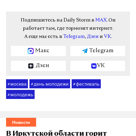
Подпишитесь на Daily Storm в
MAX
. Он
работает там, где тормозит интернет.
А еще мы есть в
Telegram
,
Дзен
и
VK
.
Макс
Telegram
Дзен
VK
москва
день молодежи
фестиваль
#
#
#
молодежь
#
Новости
В Иркутской области горит