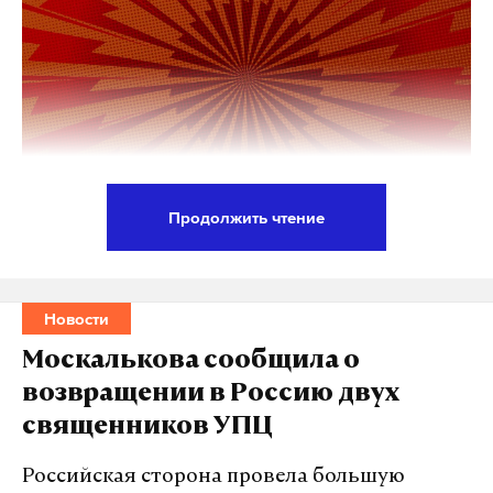
Трубчевским, Навлинским и Суземским
районами, разрушений и пострадавших нет,
рассказал
губернатор Александр Богомаз. В
Смоленской области девять БПЛА попытались
атаковать военный объект в Починковском
районе, в результате падения обломков
пострадавших и разрушений нет,
сообщил
глава
Продолжить чтение
региона Василий Анохин.
ДТП с участием трех легковых автомобилей
беспилотник
сво
минобороны рф
#
#
#
произошло в Ярославской области, пострадали
девять человек. Об этом сообщило региональное
Новости
управление МВД.
Москалькова сообщила о
возвращении в Россию двух
Полицейские отметили, что авария случилась в
священников УПЦ
Некрасовском районе. Там столкнулись два
автомобиля Renault и один Deawoo.
Российская сторона провела большую