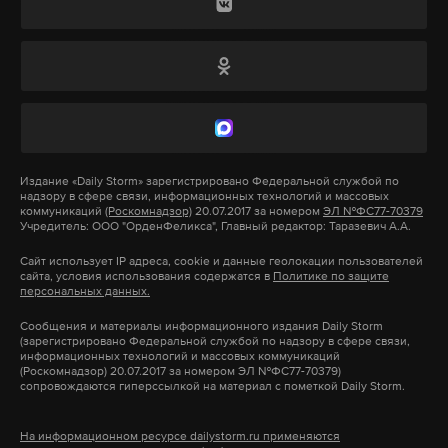
Подпишитесь на Daily Storm в
MAX
. Он
работает там, где тормозит интернет.
А еще мы есть в
Telegram
,
Дзен
и
VK
.
Макс
Telegram
Издание
«Daily Storm»
зарегистрировано Федеральной службой по
надзору в сфере связи, информационных технологий и массовых
коммуникаций
(Роскомнадзор)
20.07.2017 за номером
ЭЛ №ФС77-70379
Дзен
VK
Учредитель: ООО "ОрденФеликса", Главный редактор: Таразевич А.А.
Сайт использует IP адреса, cookie и данные геолокации пользователей
14 июня Москалькова
опубликовала
список из
сайта, условия использования содержатся в
Политике по защите
персональных данных.
более чем 400 украинских военных, готовых
Сообщения и материалы информационного издания Daily Storm
вернуться по обмену. Омбудсмен сообщила, что
(зарегистрировано Федеральной службой по надзору в сфере связи,
информационных технологий и массовых коммуникаций
обратилась к украинскому коллеге Дмитрию
(Роскомнадзор) 20.07.2017 за номером ЭЛ №ФС77-70379)
Лубинцу с просьбой помочь в активизации
сопровождаются гиперссылкой на материал с пометкой Daily Storm.
обмена.
На информационном ресурсе dailystorm.ru применяются