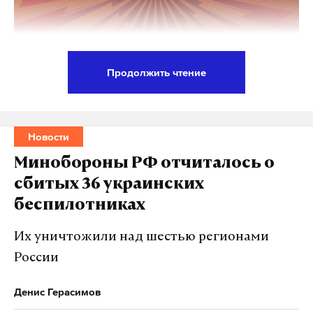
Продолжить чтение
В Братске Иркутской области склад готовой
продукции загорелся на площади шести тысяч
квадратных метров. Об этом в пресс-службе МЧС
Новости
России.
Минобороны РФ отчиталось о
сбитых 36 украинских
В министерстве уточнили, что на месте пожара
беспилотниках
работают 26 специалистов. Также задействовано
девять единиц техники.
Их уничтожили над шестью регионами
России
Позже в МЧС заявили, что пожар локализован.
Денис Герасимов
22 июня в Астане загорелось 26-этажное здание —