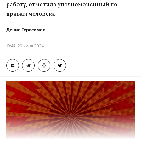
работу, отметила уполномоченный по
Среди пострадавших — девять человек, в том
правам человека
числе двое детей и младенец. Получившие
травмы люди госпитализированы. Сотрудники
Денис Герасимов
МВД устанавливают обстоятельства
произошедшего.
19:44, 29 июня 2024
Подпишитесь на Daily Storm в
MAX
. Он
работает там, где тормозит интернет.
А еще мы есть в
Telegram
,
Дзен
и
VK
.
Макс
Telegram
Дзен
VK
ярославская область
пострадавшие
дтп
#
#
#