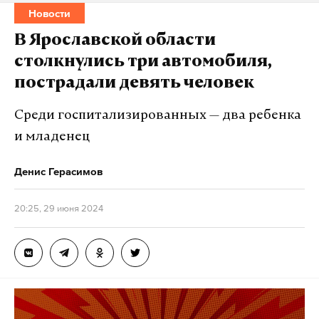
Новости
Подпишитесь на Daily Storm в
MAX
. Он
В Ярославской области
работает там, где тормозит интернет.
столкнулись три автомобиля,
А еще мы есть в
Telegram
,
Дзен
и
VK
.
пострадали девять человек
Макс
Telegram
Среди госпитализированных — два ребенка
и младенец
Дзен
VK
Денис Герасимов
В ночь на 28 июня средства противовоздушной
обороны сбили 25 украинских беспилотников,
20:25, 29 июня 2024
заявили в Минобороны России: 12 — в небе над
Брянской областью, девять — над Смоленской,
два — над Курской и по одному — над Ростовской и
Воронежской.
В Брянской области семь дронов сбили над