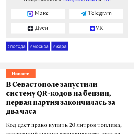
Макс
Telegram
Дзен
VK
погода
москва
жара
#
#
#
Новости
В Севастополе запустили
систему QR-кодов на бензин,
первая партия закончилась за
два часа
Код дает право купить 20 литров топлива,