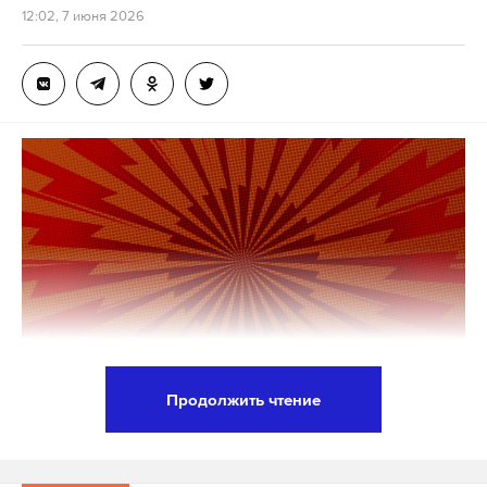
12:02, 7 июня 2026
После того как автомобилист заправится и
погасит код, следующий можно будет
сгенерировать только через неделю. Эта мера
призвана обеспечить равный доступ к топливу
максимальному количеству людей, а также
избежать спекуляций, очередей и излишней суеты
на заправках.
Развожаев отметил, что возможны сбои и
некорректная работа, и попросил жителей
проявить терпение и понимание. После запуска
системы прошло всего два часа, а коды
закончились. Новые пообещали позже.
Продолжить чтение
Премьер-министр Армении Никол Пашинян
Подпишитесь на Daily Storm в
MAX
. Он
после голосования на парламентских выборах