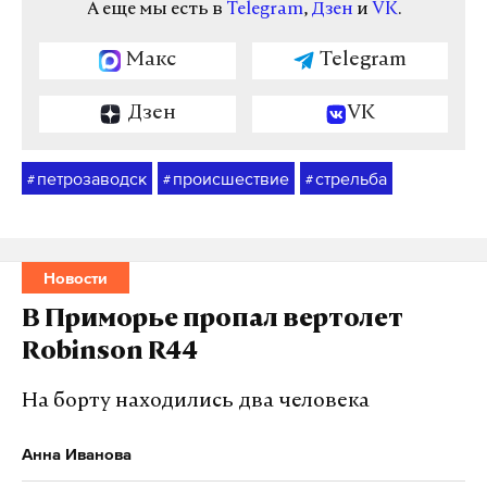
А еще мы есть в
Telegram
,
Дзен
и
VK
.
Макс
Telegram
Дзен
VK
петрозаводск
происшествие
стрельба
#
#
#
Новости
В Приморье пропал вертолет
Robinson R44
На борту находились два человека
Анна Иванова