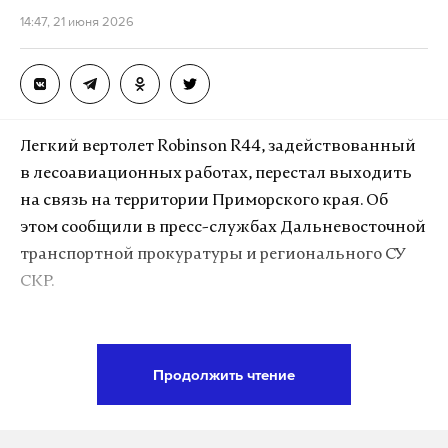
14:47, 21 июня 2026
Легкий вертолет Robinson R44, задействованный
в лесоавиационных работах, перестал выходить
на связь на территории Приморского края. Об
этом сообщили в пресс-службах Дальневосточной
транспортной прокуратуры и регионального СУ
СКР.
Потеря контакта с воздушным судном произошла
в воскресенье около полудня по местному
Продолжить чтение
времени. Борт направлялся из поселка Терней в
село Единка, однако пилоты не доложили о
прибытии в пункт назначения. Местоположение