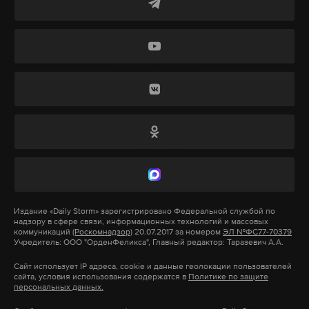
Подпишитесь на Daily Storm в
MAX
. Он
работает там, где тормозит интернет.
А еще мы есть в
Telegram
,
Дзен
и
VK
.
Макс
Telegram
Дзен
VK
атака бпла
крым
погибшие
#
#
#
Издание
«Daily Storm»
зарегистрировано Федеральной службой по
надзору в сфере связи, информационных технологий и массовых
коммуникаций
(Роскомнадзор)
20.07.2017 за номером
ЭЛ №ФС77-70379
Учредитель: ООО "ОрденФеликса", Главный редактор: Таразевич А.А.
Сайт использует IP адреса, cookie и данные геолокации пользователей
сайта, условия использования содержатся в
Политике по защите
персональных данных.