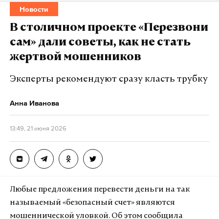
Новости
вертолета остается неизвестным.
В столичном проекте «Перезвони
Экипаж состоял из двух человек — командира
сам» дали советы, как не стать
воздушного судна и летчика-наблюдателя. В
жертвой мошенников
регионе развернута поисково-спасательная
операция. Следователи уже возбудили уголовное
Эксперты рекомендуют сразу класть трубку
производство по факту возможного нарушения
Анна Иванова
эксплуатационных норм, повлекшего гибель
людей.
13:49, 21 июня 2026
Подпишитесь на Daily Storm в
MAX
. Он
работает там, где тормозит интернет.
А еще мы есть в
Telegram
,
Дзен
и
VK
.
Любые предложения перевести деньги на так
Макс
Telegram
называемый «безопасный счет» являются
мошеннической уловкой. Об этом сообщила