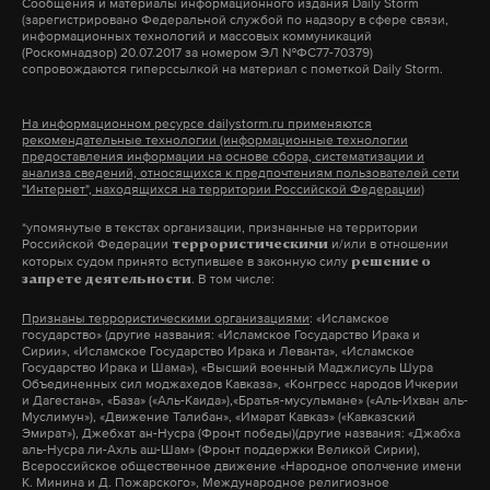
Сообщения и материалы информационного издания Daily Storm
(зарегистрировано Федеральной службой по надзору в сфере связи,
информационных технологий и массовых коммуникаций
(Роскомнадзор) 20.07.2017 за номером ЭЛ №ФС77-70379)
сопровождаются гиперссылкой на материал с пометкой Daily Storm.
На информационном ресурсе dailystorm.ru применяются
рекомендательные технологии (информационные технологии
предоставления информации на основе сбора, систематизации и
анализа сведений, относящихся к предпочтениям пользователей сети
"Интернет", находящихся на территории Российской Федерации)
*упомянутые в текстах организации, признанные на территории
Российской Федерации
и/или в отношении
террористическими
которых судом принято вступившее в законную силу
решение о
. В том числе:
запрете деятельности
Признаны террористическими организациями
: «Исламское
государство» (другие названия: «Исламское Государство Ирака и
Сирии», «Исламское Государство Ирака и Леванта», «Исламское
Государство Ирака и Шама»), «Высший военный Маджлисуль Шура
Объединенных сил моджахедов Кавказа», «Конгресс народов Ичкерии
и Дагестана», «База» («Аль-Каида»),«Братья-мусульмане» («Аль-Ихван аль-
Муслимун»), «Движение Талибан», «Имарат Кавказ» («Кавказский
Эмират»), Джебхат ан-Нусра (Фронт победы)(другие названия: «Джабха
аль-Нусра ли-Ахль аш-Шам» (Фронт поддержки Великой Сирии),
Всероссийское общественное движение «Народное ополчение имени
К. Минина и Д. Пожарского», Международное религиозное