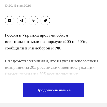
10:20, 15 мая 2026
Россия и Украина провели обмен
военнопленными по формуле «205 на 205»,
сообщили в Минобороны РФ.
В ведомстве уточнили, что из украинского плена
возвращены 205 российских военнослужащих.
Взамен переданы 205 военнопленных
Вооруженных сил Украины (ВСУ).
Продолжить чтение
В настоящее время все освобожденные
российские военнослужащие находятся на
территории Белоруссии, где им оказывается