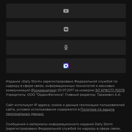
«
(Регулярные прямые линии)
«10 вопросов
губернатору» — очень хорошее было его
нововведение. Люди могли общаться с ним
напрямую и решать свои вопросы <...>
Вячеслав Владимирович задал настолько
высокую планку, что не каждый
Издание
«Daily Storm»
зарегистрировано Федеральной службой по
надзору в сфере связи, информационных технологий и массовых
последующий губернатор сможет ее
коммуникаций
(Роскомнадзор)
20.07.2017 за номером
ЭЛ №ФС77-70379
Учредитель: ООО "ОрденФеликса", Главный редактор: Таразевич А.А.
поддержать»,
— поделилися с Daily Storm
Анатолий.
Сайт использует IP адреса, cookie и данные геолокации пользователей
сайта, условия использования содержатся в
Политике по защите
персональных данных.
Елизавета же переживает, что новый врио
Сообщения и материалы информационного издания Daily Storm
Александр Шуваев может не так оперативно
(зарегистрировано Федеральной службой по надзору в сфере связи,