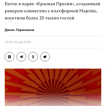
многоэтажных жилых дома. Фрагменты дронов
Каток в парке «Красная Пресня», созданный
также упали на территорию одного из
рэпером совместно с платформой Majestic,
промышленных предприятий. Организована
посетили более 20 тысяч гостей
эвакуация жителей, для тех, кому это необходимо,
развернуты пункты временного размещения. На
Денис Герасимов
месте работают оперативные службы, ведется
разбор поврежденных конструкций.
20:30, 14 мая 2026
Губернатор выразил соболезнования родным и
близким погибших.
Всего за ночь российские силы ПВО сбили 355
украинских беспилотников, сообщило
Минобороны РФ.
Подпишитесь на Daily Storm в
MAX
. Он