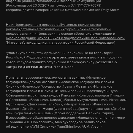
информационных технологий и массовых коммуникаций
сообщать об атаках на регион, как это делал его
(Роскомнадзор) 20.07.2017 за номером ЭЛ №ФС77-70379)
сопровождаются гиперссылкой на материал с пометкой Daily Storm.
предшественник. А офицер запаса, принявший
участие в опросе, сомневается, что генерал быстро
На информационном ресурсе dailystorm.ru применяются
перестроится с военной логики управления на
рекомендательные технологии (информационные технологии
предоставления информации на основе сбора, систематизации и
гражданскую.
анализа сведений, относящихся к предпочтениям пользователей сети
"Интернет", находящихся на территории Российской Федерации)
Что еще думают жители Белгорода о смене власти
*упомянутые в текстах организации, признанные на территории
Российской Федерации
и/или в отношении
террористическими
в регионе — смотрите в видео Daily Storm.
которых судом принято вступившее в законную силу
решение о
. В том числе:
запрете деятельности
Вячеслав Гладков руководил Белгородской
Признаны террористическими организациями
: «Исламское
государство» (другие названия: «Исламское Государство Ирака и
областью с 2020 года и ушел в отставку 13 мая
Сирии», «Исламское Государство Ирака и Леванта», «Исламское
Государство Ирака и Шама»), «Высший военный Маджлисуль Шура
2026-го. Ранее эксперты
рассказали
Daily Storm,
Объединенных сил моджахедов Кавказа», «Конгресс народов Ичкерии
и Дагестана», «База» («Аль-Каида»),«Братья-мусульмане» («Аль-Ихван аль-
что ждет политика после губернаторства и чем
Муслимун»), «Движение Талибан», «Имарат Кавказ» («Кавказский
интересен его приемник.
Эмират»), Джебхат ан-Нусра (Фронт победы)(другие названия: «Джабха
аль-Нусра ли-Ахль аш-Шам» (Фронт поддержки Великой Сирии),
Всероссийское общественное движение «Народное ополчение имени
губернатор
белгородская область
богомаз
#
#
#
К. Минина и Д. Пожарского», Международное религиозное
объединение «АУМ Синрике» (AumShinrikyo, AUM, Aleph)
брянская область
гладков
#
#