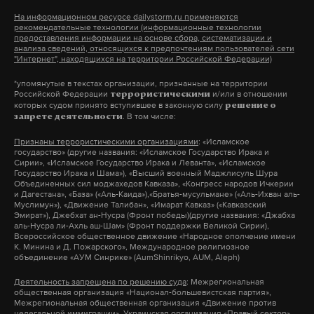
На информационном ресурсе dailystorm.ru применяются
рекомендательные технологии (информационные технологии
предоставления информации на основе сбора, систематизации и
анализа сведений, относящихся к предпочтениям пользователей сети
"Интернет", находящихся на территории Российской Федерации)
*упомянутые в текстах организации, признанные на территории
Российской Федерации
и/или в отношении
террористическими
которых судом принято вступившее в законную силу
решение о
. В том числе:
запрете деятельности
Признаны террористическими организациями
: «Исламское
государство» (другие названия: «Исламское Государство Ирака и
Сирии», «Исламское Государство Ирака и Леванта», «Исламское
Государство Ирака и Шама»), «Высший военный Маджлисуль Шура
Объединенных сил моджахедов Кавказа», «Конгресс народов Ичкерии
и Дагестана», «База» («Аль-Каида»),«Братья-мусульмане» («Аль-Ихван аль-
Муслимун»), «Движение Талибан», «Имарат Кавказ» («Кавказский
Эмират»), Джебхат ан-Нусра (Фронт победы)(другие названия: «Джабха
аль-Нусра ли-Ахль аш-Шам» (Фронт поддержки Великой Сирии),
Всероссийское общественное движение «Народное ополчение имени
К. Минина и Д. Пожарского», Международное религиозное
объединение «АУМ Синрике» (AumShinrikyo, AUM, Aleph)
Деятельность запрещена по решению суда
: Межрегиональная
общественная организация «Национал-большевистская партия»,
Межрегиональная общественная организация «Движение против
нелегальной иммиграции», Украинская организация «Правый сектор»,