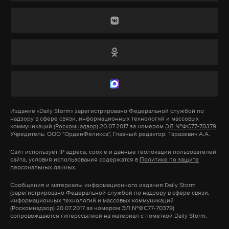
статье о мошенничестве. Ни золота, ни денег при
задержанном не нашли.
Подпишитесь на Daily Storm в
MAX
. Он
работает там, где тормозит интернет.
А еще мы есть в
Telegram
,
Дзен
и
VK
.
Макс
Telegram
Издание
«Daily Storm»
зарегистрировано Федеральной службой по
надзору в сфере связи, информационных технологий и массовых
коммуникаций
(Роскомнадзор)
20.07.2017 за номером
ЭЛ №ФС77-70379
Дзен
VK
Учредитель: ООО "ОрденФеликса", Главный редактор: Таразевич А.А.
Сайт использует IP адреса, cookie и данные геолокации пользователей
сайта, условия использования содержатся в
Политике по защите
санкт-петербург
мошенники
рф
#
#
#
персональных данных.
Сообщения и материалы информационного издания Daily Storm
(зарегистрировано Федеральной службой по надзору в сфере связи,
информационных технологий и массовых коммуникаций
(Роскомнадзор) 20.07.2017 за номером ЭЛ №ФС77-70379)
сопровождаются гиперссылкой на материал с пометкой Daily Storm.