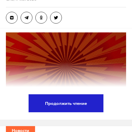
Местоположение медведя неизвестно, он мог
вернуться обратно в горы. Охотничьи ассоциации
находятся в повышенной готовности, а власти
призывают туристов спускаться через район
плотины Огоучи.
В прошлом году в городе Меко черный медведь
напал на 32-летнего спортсмена из Новой
Зеландии Билли Халлорана. Мужчина получил
тяжелые травмы, но выжил.
Продолжить чтение
Подпишитесь на Daily Storm в
MAX
. Он
Премьер-министр Словакии Роберт Фицо заявил,
работает там, где тормозит интернет.
что российско-украинский конфликт, вероятно,
А еще мы есть в
Telegram
,
Дзен
и
VK
.
будет продолжаться еще довольно долго. Он
Новости