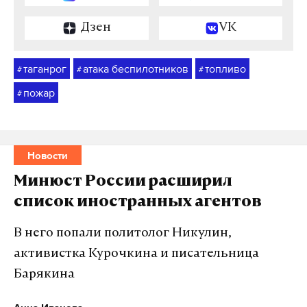
Дзен
VK
таганрог
атака беспилотников
топливо
#
#
#
пожар
#
Новости
Минюст России расширил
список иностранных агентов
В него попали политолог Никулин,
активистка Курочкина и писательница
Барякина