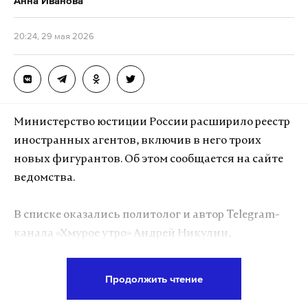
Анна Иванова
20:24, 29 мая 2026
Министерство юстиции России расширило реестр
иностранных агентов, включив в него троих
новых фигурантов. Об этом сообщается на сайте
ведомства.
В списке оказались политолог и автор Telegram-
канала «Хмурое утро» Андрей Никулин,
активистка Инна Курочкина, а также
писательница Эльвира Барякина. Согласно
Продолжить чтение
информации Минюста, Никулин занимался