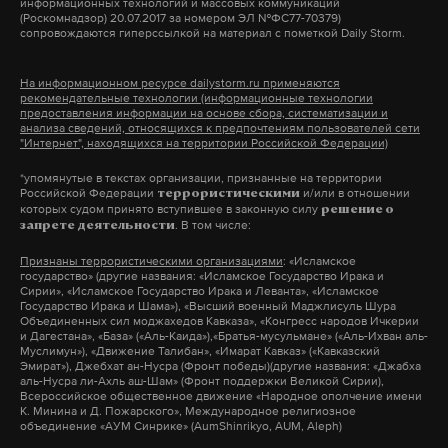
информационных технологий и массовых коммуникаций
Дзен
VK
(Роскомнадзор) 20.07.2017 за номером ЭЛ №ФС77-70379)
детально доложить мировому сообществу о
сопровождаются гиперссылкой на материал с пометкой Daily Storm.
последствиях отказа от Евразийского союза и
армения
казахстан
владимир путин
#
#
#
возможного вступления в Евросоюз.
На информационном ресурсе dailystorm.ru применяются
рекомендательные технологии (информационные технологии
предоставления информации на основе сбора, систематизации и
анализа сведений, относящихся к предпочтениям пользователей сети
"Интернет", находящихся на территории Российской Федерации)
Подпишитесь на Daily Storm в
MAX
. Он
работает там, где тормозит интернет.
*упомянутые в текстах организации, признанные на территории
Российской Федерации
и/или в отношении
террористическими
А еще мы есть в
Telegram
,
Дзен
и
VK
.
которых судом принято вступившее в законную силу
решение о
. В том числе:
запрете деятельности
Макс
Telegram
Признаны террористическими организациями
: «Исламское
государство» (другие названия: «Исламское Государство Ирака и
Сирии», «Исламское Государство Ирака и Леванта», «Исламское
Дзен
VK
Государство Ирака и Шама»), «Высший военный Маджлисуль Шура
Объединенных сил моджахедов Кавказа», «Конгресс народов Ичкерии
и Дагестана», «База» («Аль-Каида»),«Братья-мусульмане» («Аль-Ихван аль-
Муслимун»), «Движение Талибан», «Имарат Кавказ» («Кавказский
еаэс
ес
армения
#
#
#
Эмират»), Джебхат ан-Нусра (Фронт победы)(другие названия: «Джабха
аль-Нусра ли-Ахль аш-Шам» (Фронт поддержки Великой Сирии),
Всероссийское общественное движение «Народное ополчение имени
К. Минина и Д. Пожарского», Международное религиозное
объединение «АУМ Синрике» (AumShinrikyo, AUM, Aleph)