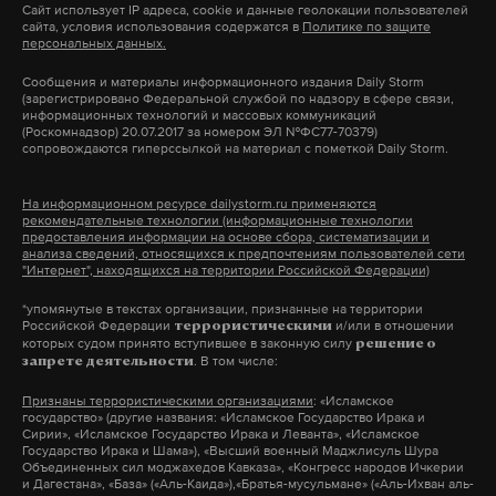
Сайт использует IP адреса, cookie и данные геолокации пользователей
сайта, условия использования содержатся в
Политике по защите
персональных данных.
Сообщения и материалы информационного издания Daily Storm
(зарегистрировано Федеральной службой по надзору в сфере связи,
информационных технологий и массовых коммуникаций
(Роскомнадзор) 20.07.2017 за номером ЭЛ №ФС77-70379)
сопровождаются гиперссылкой на материал с пометкой Daily Storm.
На информационном ресурсе dailystorm.ru применяются
рекомендательные технологии (информационные технологии
предоставления информации на основе сбора, систематизации и
анализа сведений, относящихся к предпочтениям пользователей сети
"Интернет", находящихся на территории Российской Федерации)
*упомянутые в текстах организации, признанные на территории
Российской Федерации
и/или в отношении
террористическими
которых судом принято вступившее в законную силу
решение о
. В том числе:
запрете деятельности
Признаны террористическими организациями
: «Исламское
государство» (другие названия: «Исламское Государство Ирака и
Сирии», «Исламское Государство Ирака и Леванта», «Исламское
Государство Ирака и Шама»), «Высший военный Маджлисуль Шура
Объединенных сил моджахедов Кавказа», «Конгресс народов Ичкерии
и Дагестана», «База» («Аль-Каида»),«Братья-мусульмане» («Аль-Ихван аль-