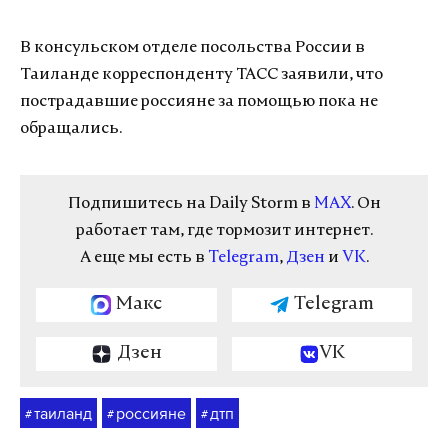
В консульском отделе посольства России в
Таиланде корреспонденту ТАСС заявили, что
пострадавшие россияне за помощью пока не
обращались.
Подпишитесь на Daily Storm в
MAX
. Он
работает там, где тормозит интернет.
А еще мы есть в
Telegram
,
Дзен
и
VK
.
Макс
Telegram
Дзен
VK
таиланд
россияне
дтп
#
#
#