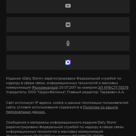
канале от 19 августа. Музыкант свою вину не
признает.
Это уже не первое административное
разбирательство с участием Гребенщикова —
полтора месяца назад его оштрафовали на 50
тысяч рублей по статье о дискредитации армии.
Напомним, что Минюст внес Гребенщикова в
реестр иностранных агентов в июне 2023 года,
Издание
«Daily Storm»
зарегистрировано Федеральной службой по
надзору в сфере связи, информационных технологий и массовых
сославшись на его концертную деятельность в
коммуникаций
(Роскомнадзор)
20.07.2017 за номером
ЭЛ №ФС77-70379
Учредитель: ООО "ОрденФеликса", Главный редактор: Таразевич А.А.
поддержку Украины, высказывания против СВО
и получение поддержки из-за рубежа.
Сайт использует IP адреса, cookie и данные геолокации пользователей
сайта, условия использования содержатся в
Политике по защите
персональных данных.
Сообщения и материалы информационного издания Daily Storm
Подпишитесь на Daily Storm в
MAX
. Он
(зарегистрировано Федеральной службой по надзору в сфере связи,
информационных технологий и массовых коммуникаций
работает там, где тормозит интернет.