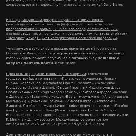
(Роскомнадзор) 20.07.2017 за номером ЭЛ №ФС77-70379)
сопровождаются гиперссылкой на материал с пометкой Daily Storm.
А еще мы есть в
Telegram
,
Дзен
и
VK
.
Макс
Telegram
На информационном ресурсе dailystorm.ru применяются
рекомендательные технологии (информационные технологии
предоставления информации на основе сбора, систематизации и
анализа сведений, относящихся к предпочтениям пользователей сети
Дзен
VK
"Интернет", находящихся на территории Российской Федерации)
*упомянутые в текстах организации, признанные на территории
суд
борис гребенщиков
иноагент
#
#
#
Российской Федерации
и/или в отношении
террористическими
которых судом принято вступившее в законную силу
решение о
. В том числе:
запрете деятельности
Признаны террористическими организациями
: «Исламское
государство» (другие названия: «Исламское Государство Ирака и
Сирии», «Исламское Государство Ирака и Леванта», «Исламское
Государство Ирака и Шама»), «Высший военный Маджлисуль Шура
Объединенных сил моджахедов Кавказа», «Конгресс народов Ичкерии
и Дагестана», «База» («Аль-Каида»),«Братья-мусульмане» («Аль-Ихван аль-
Муслимун»), «Движение Талибан», «Имарат Кавказ» («Кавказский
Эмират»), Джебхат ан-Нусра (Фронт победы)(другие названия: «Джабха
аль-Нусра ли-Ахль аш-Шам» (Фронт поддержки Великой Сирии),
Всероссийское общественное движение «Народное ополчение имени
К. Минина и Д. Пожарского», Международное религиозное
объединение «АУМ Синрике» (AumShinrikyo, AUM, Aleph)
Деятельность запрещена по решению суда
: Межрегиональная