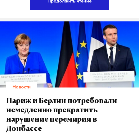
Продолжить чтение
«поэффектнее» и, как и ее подруга, поставила ногу
на постамент.
Подпишитесь на Daily Storm в
MAX
. Он
работает там, где тормозит интернет.
А еще мы есть в
Telegram
,
Дзен
и
VK
.
Макс
Telegram
Дзен
VK
Новости
Париж и Берлин потребовали
немедленно прекратить
нарушение перемирия в
Донбассе