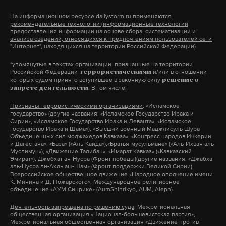
этого один воспитанник ясельной группы
На информационном ресурсе dailystorm.ru применяются
рекомендательные технологии (информационные технологии
детсада №393 от менингита скончался. Сейчас в
предоставления информации на основе сбора, систематизации и
больнице остаются еще четверо из пяти
анализа сведений, относящихся к предпочтениям пользователей сети
"Интернет", находящихся на территории Российской Федерации)
воспитанников детского спортивного лагеря,
*упомянутые в текстах организации, признанные на территории
передает ТАСС.
Российской Федерации
и/или в отношении
террористическими
которых судом принято вступившее в законную силу
решение о
. В том числе:
запрете деятельности
Фото: © GLOBAL LOOK Press/
Natalya Loginova
Признаны террористическими организациями
: «Исламское
государство» (другие названия: «Исламское Государство Ирака и
Сирии», «Исламское Государство Ирака и Леванта», «Исламское
Государство Ирака и Шама»), «Высший военный Маджлисуль Шура
Подпишитесь на Daily Storm в
MAX
. Он
Объединенных сил моджахедов Кавказа», «Конгресс народов Ичкерии
и Дагестана», «База» («Аль-Каида»),«Братья-мусульмане» («Аль-Ихван аль-
работает там, где тормозит интернет.
Муслимун»), «Движение Талибан», «Имарат Кавказ» («Кавказский
А еще мы есть в
Telegram
,
Дзен
и
VK
.
Эмират»), Джебхат ан-Нусра (Фронт победы)(другие названия: «Джабха
аль-Нусра ли-Ахль аш-Шам» (Фронт поддержки Великой Сирии),
Всероссийское общественное движение «Народное ополчение имени
Макс
Telegram
К. Минина и Д. Пожарского», Международное религиозное
объединение «АУМ Синрике» (AumShinrikyo, AUM, Aleph)
Дзен
VK
Деятельность запрещена по решению суда
: Межрегиональная
общественная организация «Национал-большевистская партия»,
Межрегиональная общественная организация «Движение против