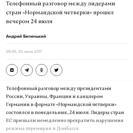
Телефонный разговор между лидерами
стран «Нормандской четверки» прошел
вечером 24 июля
Андрей Беленький
09:05, 25 июля 2017
Скриншот © Daily Storm
Первый комментарий под фотографией,
возможно, от подруги Татьяны, хвалит друзей за
Телефонный разговор между президентами
оригинальность. «Фото класс!!! Я узнала их вид
России, Украины, Франции и канцлером
сзади!» – пишет Жанна. А вот Алексей, второй
Германии в формате «Нормандской четверки»
комментатор, оказался менее довольным
состоялся в понедельник, 24 июля. Лидеры стран
снимком: «Тут не улыбаться надо, тут даже слезы
ЕС призвали немедленно прекратить нарушения
не помогут, когда в голову приходят такие мысли
режима перемирия в Донбассе.
о таких фото!!! Я думаю, вы себя сами уже