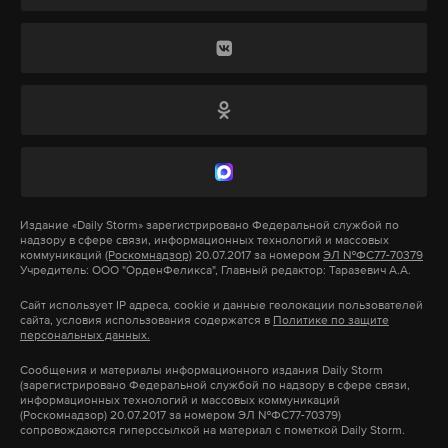
объеме, вследствие чего ясли-центр «Умачка»
возобновил свою деятельность», – говорится на
сайте Роспотребнадзора по Кемеровской области.
Подпишитесь на Daily Storm в
MAX
. Он
Как пояснили в ведомстве, такая ситуация, к
работает там, где тормозит интернет.
сожалению, довольно типичная.
А еще мы есть в
Telegram
,
Дзен
и
VK
.
Макс
Telegram
Ранее из-за высокой радиации в Кемерове на два
месяца была приостановлена деятельность
Дзен
VK
Издание
«Daily Storm»
зарегистрировано Федеральной службой по
«Озерского детского сада» в Промышленновском
надзору в сфере связи, информационных технологий и массовых
районе.
коммуникаций
(Роскомнадзор)
20.07.2017 за номером
ЭЛ №ФС77-70379
Учредитель: ООО "ОрденФеликса", Главный редактор: Таразевич А.А.
Фото: © Global Look Press/
Eric Beracassat
Сайт использует IP адреса, cookie и данные геолокации пользователей
В Кемерове из-за антисанитарии в яслях «Умачка»
сайта, условия использования содержатся в
Политике по защите
персональных данных.
малыши подхватили кишечную инфекцию.
Сообщения и материалы информационного издания Daily Storm
(зарегистрировано Федеральной службой по надзору в сфере связи,
Также СМИ Челябинска сообщали о закрытии
информационных технологий и массовых коммуникаций
(Роскомнадзор) 20.07.2017 за номером ЭЛ №ФС77-70379)
групп в двух детских садах на карантин из-за
сопровождаются гиперссылкой на материал с пометкой Daily Storm.
вспышки гнойного и серозного менингита. До