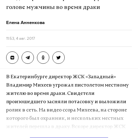
голове мужчины во время драки
Елена Анненкова
11:53, 4 авг. 2017
В Екатеринбурге директор ЖСК «Западный»
Владимир Михеев угрожал пистолетом местному
жителю во время драки. Свидетели
произошедшего засняли потасовку и выложили
ролик в сеть. На видео ссора Михеева, на стороне
которого был охранник, и нескольких местных
жителей перешла в драку. Вскоре директор ЖСК
«Западный» достал пистолет и приставил его к