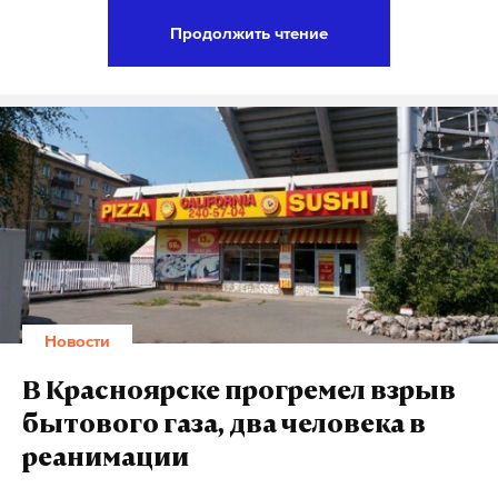
голове мужчины.
Продолжить чтение
Подпишитесь на Daily Storm в
MAX
. Он
работает там, где тормозит интернет.
А еще мы есть в
Telegram
,
Дзен
и
VK
.
Макс
Telegram
Дзен
VK
Новости
В Красноярске прогремел взрыв
бытового газа, два человека в
реанимации