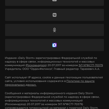
На комплекс мероприятий по охране Байкала с
Макс
Telegram
2012 по 2020 год в федеральном бюджете
заложено 53 миллиарда рублей. Эту информацию
Дзен
VK
подтвердил глава Минприроды России Сергей
Донской на конференции ОНФ в Иркутске 25
Фото: © wikimedia.org
февраля. Эти деньги рассчитаны на утилизацию
отходов, модернизацию очистных сооружений и
восстановление леса. «За то время, что выделены
эти деньги, ни одно новое очистное сооружение
Издание
«Daily Storm»
зарегистрировано Федеральной службой по
не спроектировано и не построено. Деньги
надзору в сфере связи, информационных технологий и массовых
коммуникаций
(Роскомнадзор)
20.07.2017 за номером
ЭЛ №ФС77-70379
расписали, часть потратили. Для Байкала
Учредитель: ООО "ОрденФеликса", Главный редактор: Таразевич А.А.
никакого толка нет», — отметил ученый. Грачев
Сайт использует IP адреса, cookie и данные геолокации пользователей
посетовал на то, что Владимир Путин не посетил
сайта, условия использования содержатся в
Политике по защите
персональных данных.
Иркутск в его нынешней поездке по регионам.
Сообщения и материалы информационного издания Daily Storm
(зарегистрировано Федеральной службой по надзору в сфере связи,
ЮНЕСКО, подразделение ООН, посвященное
информационных технологий и массовых коммуникаций
(Роскомнадзор) 20.07.2017 за номером ЭЛ №ФС77-70379)
сохранению культурных и природных ценностей
сопровождаются гиперссылкой на материал с пометкой Daily Storm.