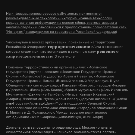
человечества, также ничего не сделало для
решения проблемы. Когда Байкал признали
На информационном ресурсе dailystorm.ru применяются
рекомендательные технологии (информационные технологии
объектом Всемирного наследия, в Иркутск
предоставления информации на основе сбора, систематизации и
анализа сведений, относящихся к предпочтениям пользователей сети
прибыла делегация ЮНЕСКО. Помощи от них
"Интернет", находящихся на территории Российской Федерации)
ученые так и не дождались. «У нас было две
*упомянутые в текстах организации, признанные на территории
делегации, ни одна не заплатила даже за пароход.
Российской Федерации
и/или в отношении
террористическими
которых судом принято вступившее в законную силу
Они приехали, покатались и уехали. Чтобы
решение о
. В том числе:
запрете деятельности
ЮНЕСКО выделило какие-то деньги — этого
Признаны террористическими организациями
: «Исламское
никогда не было», — отметил Грачев.
государство» (другие названия: «Исламское Государство Ирака и
Сирии», «Исламское Государство Ирака и Леванта», «Исламское
Государство Ирака и Шама»), «Высший военный Маджлисуль Шура
Объединенных сил моджахедов Кавказа», «Конгресс народов Ичкерии
и Дагестана», «База» («Аль-Каида»),«Братья-мусульмане» («Аль-Ихван аль-
Муслимун»), «Движение Талибан», «Имарат Кавказ» («Кавказский
Эмират»), Джебхат ан-Нусра (Фронт победы)(другие названия: «Джабха
аль-Нусра ли-Ахль аш-Шам» (Фронт поддержки Великой Сирии),
Всероссийское общественное движение «Народное ополчение имени
К. Минина и Д. Пожарского», Международное религиозное
объединение «АУМ Синрике» (AumShinrikyo, AUM, Aleph)
Деятельность запрещена по решению суда
: Межрегиональная
общественная организация «Национал-большевистская партия»,