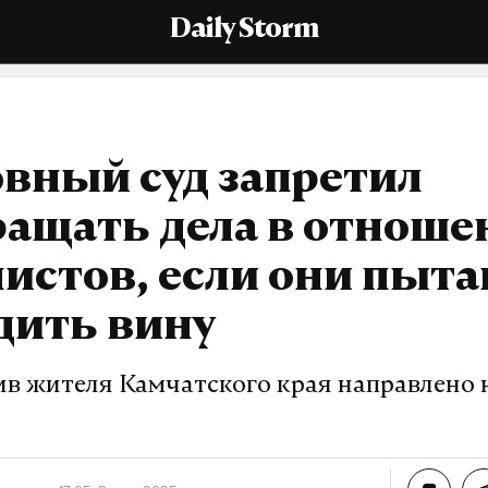
Daily Storm
вный суд запретил
ращать дела в отноше
истов, если они пыт
дить вину
ив жителя Камчатского края направлено 