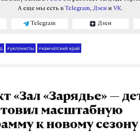
А еще мы есть в
Telegram
,
Дзен
и
VK
.
Telegram
Дзен
д
уклонисты
камчатский край
#
#
т «Зал «Зарядье» — де
отовил масштабную
амму к новому сезону