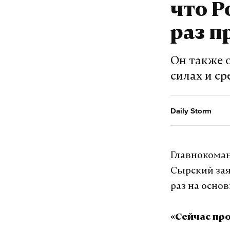
что Р
кинофильмов
«Гостьи из 
раз п
Шаинского и
Он также 
Посмотреть
силах и ср
Подпишитесь н
Daily Storm
Макс
Главнокома
Сырский зая
раз на осно
москва
дет
#
#
«Сейчас пр