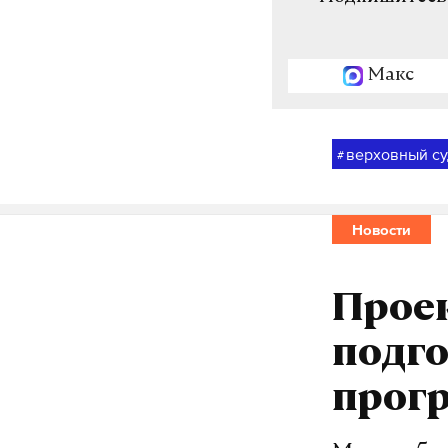
Макс
верховный су
#
Новости
Проек
подг
прогр