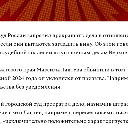
уд России запретил прекращать дела в отношен
 если они пытаются загладить вину. Об этом гов
 судебной коллегии по уголовным делам Верхов
атского края Максима Лаптева обвинили в том,
есной 2024 года он уклонялся от призыва. Наприм
ьства без уведомления.
 городской суд прекратил дело, назначив штра
учел, что Лаптев, например, перевел восемь тыся
, «исключительно положительно характеризуетс