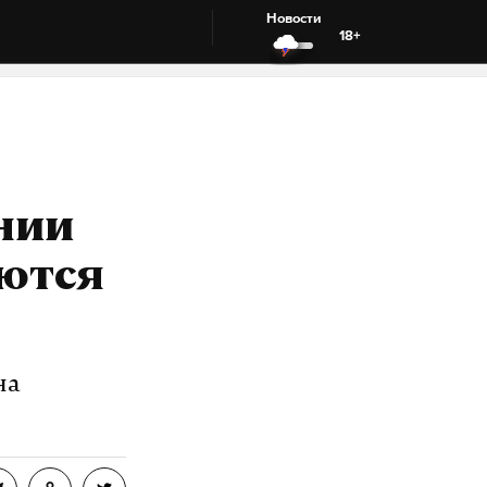
Новости
18+
нии
аются
на