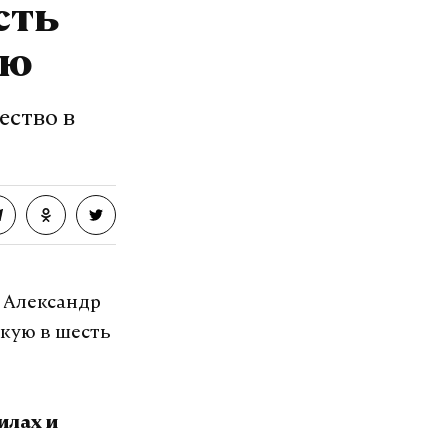
сть
 и музыка из
з отметок»
ую
ество в
озит интернет.
VK
 Александр
скую в шесть
илах и