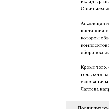
вклад в раз
Обвиняемый 
Апелляция и
постановил:
котором обв
комплектова
обороноспос
Кроме того,
года, согла
основаниями
Лаптева нап
Подпишитесь н