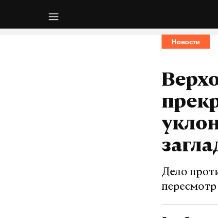
Новости
Верхо
прек
уклон
загла
Дело прот
пересмотр