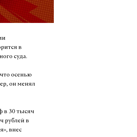
ии
орится в
ного суда.
 что осенью
ер, он менял
ф в 30 тысяч
ч рублей в
я», внес