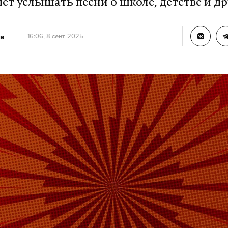
ет услышать песни о школе, детстве и д
в
16:06, 8 сент. 2025