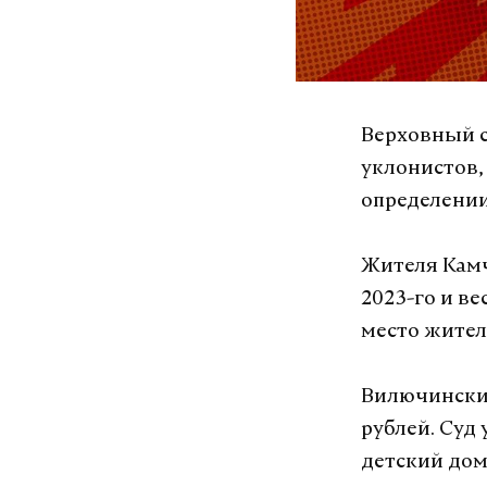
Верховный с
уклонистов,
определении
Жителя Камч
2023-го и в
место жител
Вилючинский
рублей. Суд 
детский дом