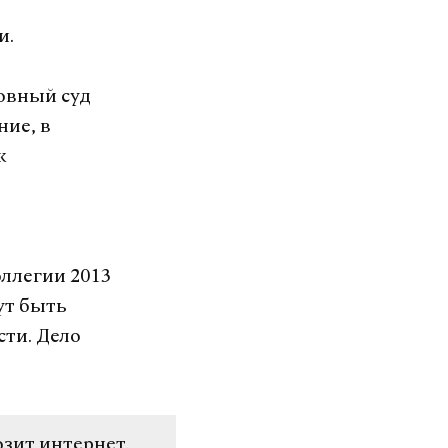
ии.
ховный суд
ние, в
к
оллегии 2013
ут быть
ти. Дело
озит интернет.