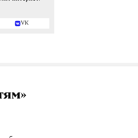
VK
тям»