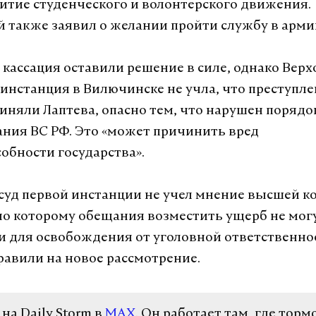
витие студенческого и волонтерского движения.
также заявил о желании пройти службу в арм
 кассация оставили решение в силе, однако Вер
 инстанция в Вилючинске не учла, что преступле
иняли Лаптева, опасно тем, что нарушен порядо
ния ВС РФ. Это «может причинить вред
обности государства».
 суд первой инстанции не учел мнение высшей к
сно которому обещания возместить ущерб не мог
 для освобождения от уголовной ответственнос
равили на новое рассмотрение.
а Daily Storm в
MAX
. Он работает там, где торм