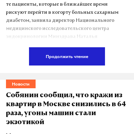
те пациенты, которые в ближайшее время
рискуют перейти в когорту больных сахарным
диабетом, заявила директор Национального
медицинского исследовательского центра
эндокринологии Минздрава Наталья
Мокрышева.
Продолжить чтение
По данным Мокрышевой, в стране
зарегистрированы почти 6 млн пациентов с
сахарным диабетом, но еще примерно столько же
Новости
не знают о своем диагнозе. В связи с этим все силы
сейчас направлены на раннее выявление
Собянин сообщил, что кражи из
заболевания и профилактику его осложнений.
квартир в Москве снизились в 64
раза, угоны машин стали
Распространенность ожирения у женщин выше,
экзотикой
чем у мужчин: в 2024 году заболевание
диагностировали у 27,4% женщин и 20,6%