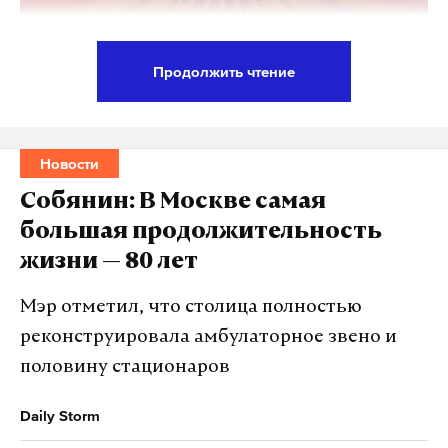
болезнь
ожирение
минздрав
#
#
#
Продолжить чтение
Безопасность москвичей обеспечивают самые
современные технологии, сообщил мэр Сергей
Собянин на пленарном заседании регионального
Новости
отчетно-программного форума «Единой России»
Собянин: В Москве самая
«Есть результат!».
большая продолжительность
жизни — 80 лет
По словам градоначальника, гости, которые
приезжают в столицу, подчеркивают прежде всего
Мэр отметил, что столица полностью
безопасность на московских улицах. Это
реконструировала амбулаторное звено и
произошло не само собой, а в результате большой
половину стационаров
кропотливой работы как с правоохранительными
органами, так и с городской инфраструктурой.
Daily Storm