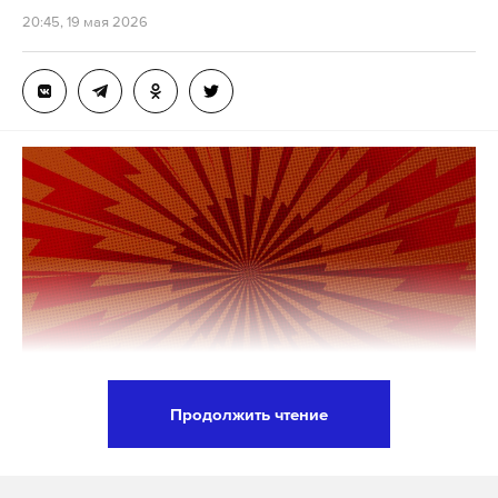
За последние годы в городе удалось значительно
20:45, 19 мая 2026
снизить преступность. Разбойные нападения
снизились в 12 раз, грабежи — в 20, кражи из
квартир — в 64, преступления в общественных
местах — в три раза, а угоны машин стали
экзотикой, которые совершают только фрики,
которых тут же ловят.
Собянин подчеркнул, что работа будет
продолжена для того, чтобы Москва оставалась
лучшим, мощнейшим экономическим,
культурным и качественным центром для жизни
каждого москвича, безопасным и удобным
городом.
Продолжить чтение
В Москве сегодня самая большая
продолжительность жизни — 80 лет, заявил мэр
Подпишитесь на Daily Storm в
MAX
. Он