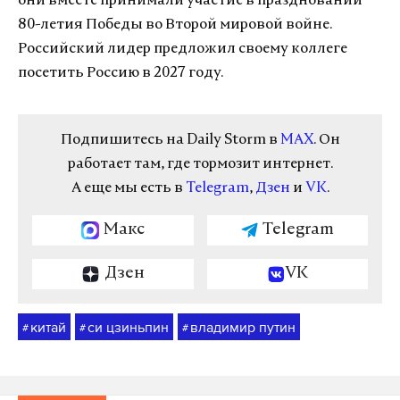
они вместе принимали участие в праздновании
80-летия Победы во Второй мировой войне.
Российский лидер предложил своему коллеге
посетить Россию в 2027 году.
Подпишитесь на Daily Storm в
MAX
. Он
работает там, где тормозит интернет.
А еще мы есть в
Telegram
,
Дзен
и
VK
.
Макс
Telegram
Дзен
VK
китай
си цзиньпин
владимир путин
#
#
#