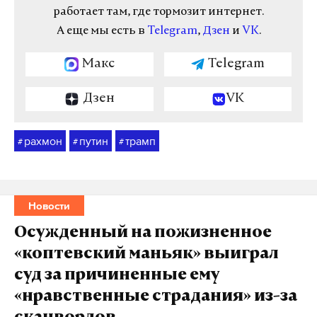
работает там, где тормозит интернет.
А еще мы есть в
Telegram
,
Дзен
и
VK
.
Макс
Telegram
Дзен
VK
рахмон
путин
трамп
#
#
#
Новости
Осужденный на пожизненное
«коптевский маньяк» выиграл
суд за причиненные ему
«нравственные страдания» из-за