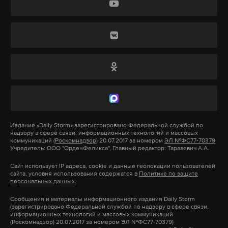
выделенных средств. На место уже прибыли
Дзен
VK
коммунальные службы для устранения
повреждений инфраструктуры. Также
дети
убийство
екатеринбург
#
#
#
сообщается о поврежденных автомобилях — для
их владельцев разработан механизм
материальной компенсации.
Для оперативного решения вопросов в
ближайшее время будет развернут штаб, куда
Издание
«Daily Storm»
зарегистрировано Федеральной службой по
смогут обращаться жители. При необходимости
надзору в сфере связи, информационных технологий и массовых
пострадавшим предоставят временное жилье в
коммуникаций
(Роскомнадзор)
20.07.2017 за номером
ЭЛ №ФС77-70379
Учредитель: ООО "ОрденФеликса", Главный редактор: Таразевич А.А.
гостиницах. Режим беспилотной опасности в
Сайт использует IP адреса, cookie и данные геолокации пользователей
регионе уже отменен.
сайта, условия использования содержатся в
Политике по защите
персональных данных.
Временно исполняющий обязанности
Сообщения и материалы информационного издания Daily Storm
(зарегистрировано Федеральной службой по надзору в сфере связи,
губернатора Ростовской области Юрий Слюсарь
информационных технологий и массовых коммуникаций
(Роскомнадзор) 20.07.2017 за номером ЭЛ №ФС77-70379)
также сообщил, что силы противовоздушной