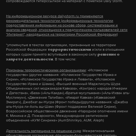
сопровождаются гиперссылкой на материал с пометкой Daily Storm.
обороны успешно отразили атаку беспилотников
в Миллеровском и Чертковском районах.
На информационном ресурсе dailystorm.ru применяются
рекомендательные технологии (информационные технологии
предоставления информации на основе сбора, систематизации и
«В Миллерово в нескольких частных домах
анализа сведений, относящихся к предпочтениям пользователей сети
"Интернет", находящихся на территории Российской Федерации)
выбиты стекла, поврежден забор. Главное, что
*упомянутые в текстах организации, признанные на территории
никто из людей не пострадал», — написал
Российской Федерации
и/или в отношении
террористическими
Слюсарь.
которых судом принято вступившее в законную силу
решение о
. В том числе:
запрете деятельности
Признаны террористическими организациями
: «Исламское
В Минобороны России сообщили, что ПВО за ночь
государство» (другие названия: «Исламское Государство Ирака и
нейтрализовала 121 украинский беспилотник,
Сирии», «Исламское Государство Ирака и Леванта», «Исламское
Государство Ирака и Шама»), «Высший военный Маджлисуль Шура
летевший в направлении различных регионов
Объединенных сил моджахедов Кавказа», «Конгресс народов Ичкерии
и Дагестана», «База» («Аль-Каида»),«Братья-мусульмане» («Аль-Ихван аль-
страны. Согласно данным ведомства, наибольшее
Муслимун»), «Движение Талибан», «Имарат Кавказ» («Кавказский
Эмират»), Джебхат ан-Нусра (Фронт победы)(другие названия: «Джабха
количество дронов (29) сбито над Краснодарским
аль-Нусра ли-Ахль аш-Шам» (Фронт поддержки Великой Сирии),
Всероссийское общественное движение «Народное ополчение имени
краем, 15 — над Крымом, 13 — над Брянской
К. Минина и Д. Пожарского», Международное религиозное
областью. Еще 12 беспилотников нейтрализованы
объединение «АУМ Синрике» (AumShinrikyo, AUM, Aleph)
над Белгородской областью, 9 — над Воронежской,
Деятельность запрещена по решению суда
: Межрегиональная
общественная организация «Национал-большевистская партия»,