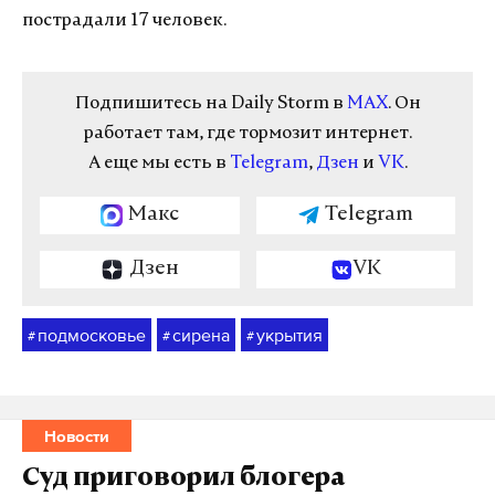
пострадали 17 человек.
Подпишитесь на Daily Storm в
MAX
. Он
работает там, где тормозит интернет.
А еще мы есть в
Telegram
,
Дзен
и
VK
.
Макс
Telegram
Дзен
VK
подмосковье
сирена
укрытия
#
#
#
Новости
Суд приговорил блогера