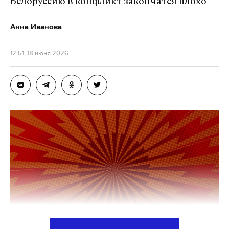
Белоруссию в конфликт закончатся плохо
меру пресечения в виде домашнего ареста и
постановил конфисковать в доход государства
Анна Иванова
имущество блогера на сумму 115 249 600 рублей.
Приговор пока не вступил в законную силу.
12:51, 18 июня 2026
Напомним, что в ходе прений сторон
государственное обвинение
запрашивало
для
Митрошиной реальный срок — три года колонии
общего режима с аналогичным штрафом. Однако
суд счел возможным назначить наказание
условно. В качестве смягчающего обстоятельства
прокурор просил учесть активное содействие
подсудимой следствию, что в итоге было принято
во внимание при вынесении решения.
Подпишитесь на Daily Storm в
MAX
. Он