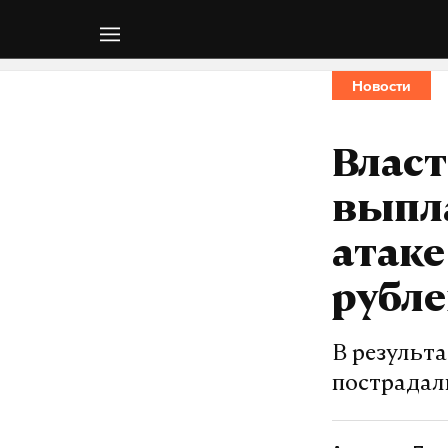
Новости
Власт
выпл
атаке
рубл
В результ
пострадал