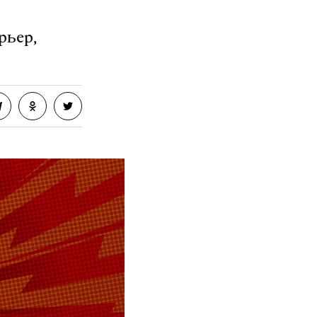
рьер,
озит интернет.
VK