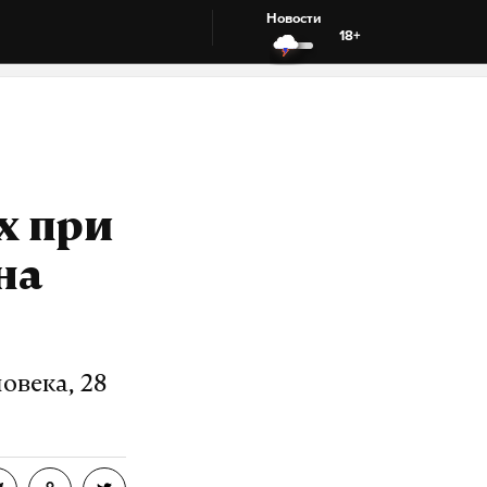
Новости
18+
х при
на
овека, 28