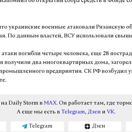
 напомнил об открытии сбора средств в Фонде с
то украинские военные атаковали Рязанскую об
мая. По данным властей, ВСУ использовали свыше
е атаки погибли четыре человека, еще 28 постра
 получили два многоквартирных дома, загорел
промышленного предприятия. СК РФ возбудил у
те.
а Daily Storm в
MAX
. Он работает там, где торм
А еще мы есть в
Telegram
,
Дзен
и
VK
.
Telegram
Дзен