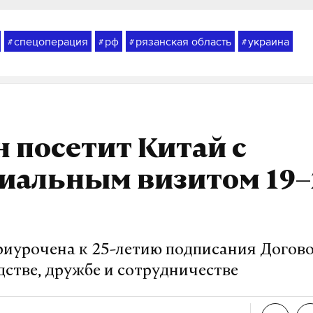
спецоперация
рф
рязанская область
украина
#
#
#
#
 посетит Китай с
иальным визитом 19–
риурочена к 25-летию подписания Догово
дстве, дружбе и сотрудничестве