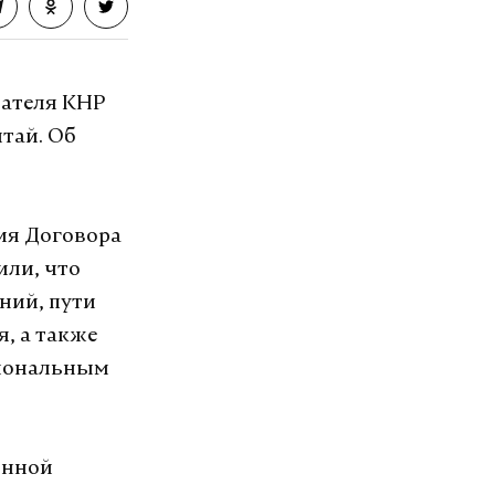
дателя КНР
тай. Об
ия Договора
или, что
ний, пути
, а также
иональным
енной