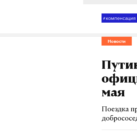
компенсация
#
Новости
Путин
офиц
мая
Поездка п
добрососе