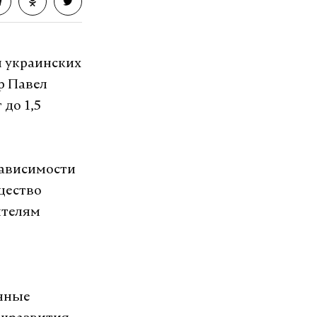
и украинских
р Павел
до 1,5
зависимости
щество
ителям
ычные