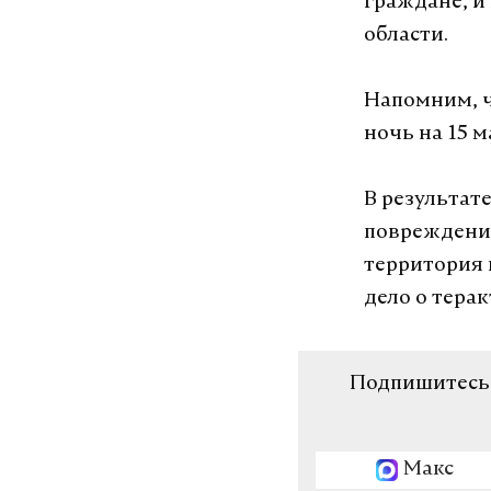
граждане, и
области.
Напомним, ч
ночь на 15 
В результат
повреждения
территория 
дело о терак
Подпишитесь н
Макс