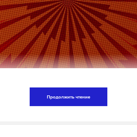
рассматривает возможность направления труд
 Россию и видит встречную заинтересованность
Продолжить чтение
этом на полях международного форума «Россия 
orum» заявил министр торговли и промышленно
эмирата Нуриддин Азизи.