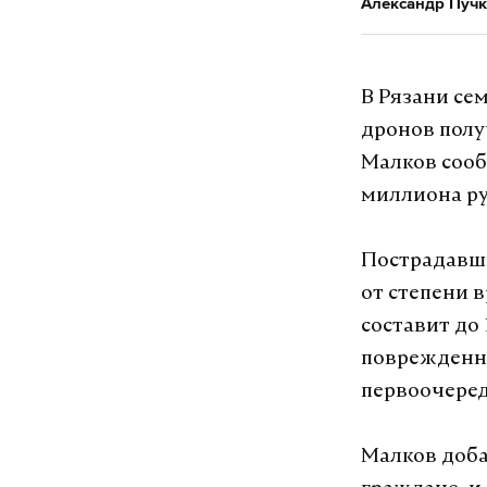
Александр Пучк
В Рязани се
дронов полу
Малков сооб
миллиона ру
Пострадавши
от степени 
составит до
поврежденны
первоочере
Малков доба