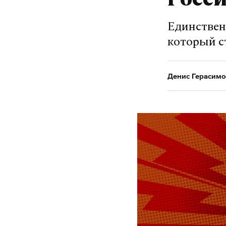
Росс
Единствен
Подпишитесь н
который с
Макс
Денис Герасимо
владимир пут
#