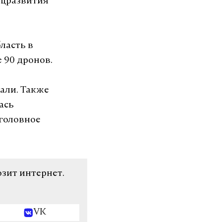
оцразвития
ласть в
 90 дронов.
дали. Также
ась
головное
озит интернет.
VK