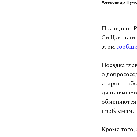
Александр Пучк
Президент Р
Си Цзиньпин
этом
сообщ
Поездка гла
о добрососе
стороны обс
дальнейшего
обменяются
проблемам.
Кроме того,