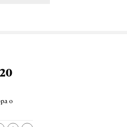
20
ра о