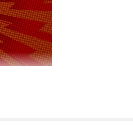
овых
 со стороны
– Исламский
сти