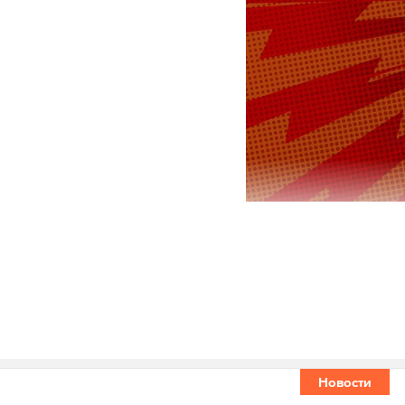
Афганистан 
мигрантов в
Москвы. Об 
мир: KazanF
исламского 
Новости