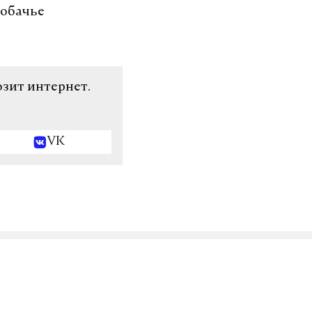
собачье
озит интернет.
VK