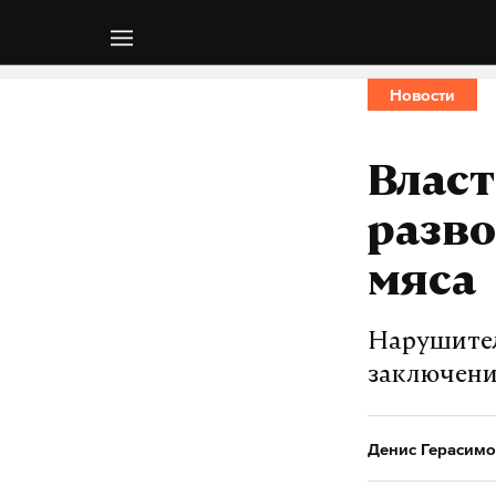
Новости
Влас
разво
мяса
Нарушител
заключение
Денис Герасимо