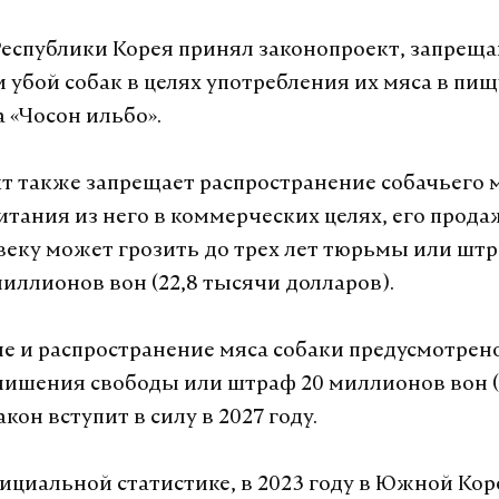
еспублики Корея принял законопроект, запре
 убой собак в целях употребления их мяса в пищ
а «Чосон ильбо».
т также запрещает распространение собачьего 
тания из него в коммерческих целях, его продаж
веку может грозить до трех лет тюрьмы или штр
миллионов вон (22,8 тысячи долларов).
ие и распространение мяса собаки предусмотрен
 лишения свободы или штраф 20 миллионов вон (
акон вступит в силу в 2027 году.
ициальной статистике, в 2023 году в Южной Кор