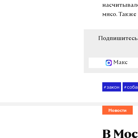
насчитывало
мясо. Также 
Подпишитесь н
Макс
закон
соба
#
#
Новости
В Мос