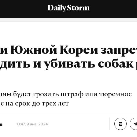
Daily Storm
ти Южной Кореи запр
дить и убивать собак
ям будет грозить штраф или тюремное
 на срок до трех лет
в
13:47, 9 янв. 2024