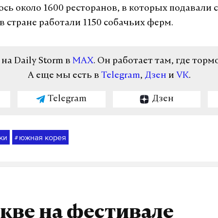
сь около 1600 ресторанов, в которых подавали 
в стране работали 1150 собачьих ферм.
а Daily Storm в
MAX
. Он работает там, где торм
А еще мы есть в
Telegram
,
Дзен
и
VK
.
Telegram
Дзен
ки
южная корея
#
кве на фестивале