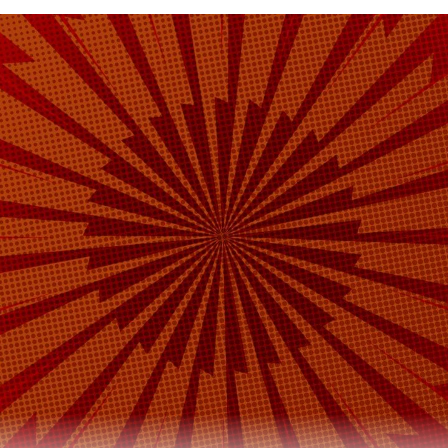
здесь новых приятелей. В некоторые дни тут пр
игры с Дедом Морозом и другими новогодними
рганизаторы устраивали спортивные старты. Д
 были предусмотрены призы.
Путешествие в Рождество» еще долго будут всп
ицы, но впереди другие проекты от «Московских
л зимний фестиваль, вы можете узнать на
сайте
вогодние праздники
фестиваль
рождество
#
#
в
журналист отдела «undefined»