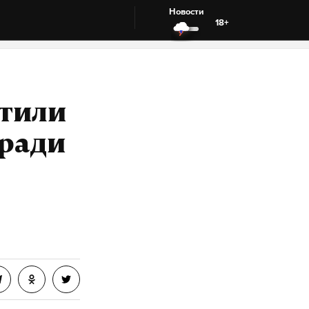
Новости
18+
етили
 ради