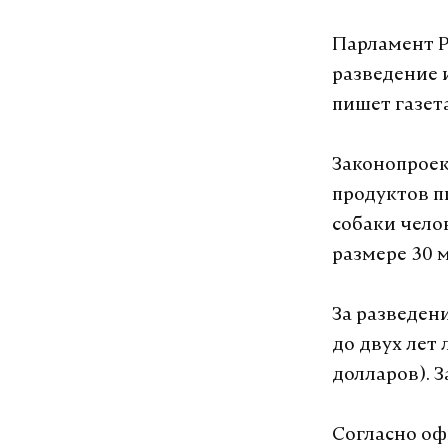
Парламент Р
разведение и
пишет газет
Законопроек
продуктов пи
собаки чело
размере 30 
За разведен
до двух лет
долларов). З
Согласно оф