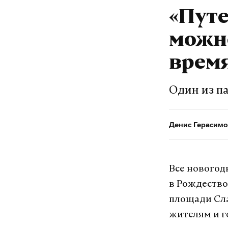
«Путе
можно
время
Один из п
Денис Герасимо
Все новогод
в Рождество
площади Сла
жителям и г