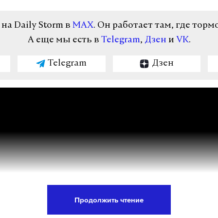
а Daily Storm в
MAX
. Он работает там, где торм
А еще мы есть в
Telegram
,
Дзен
и
VK
.
Telegram
Дзен
Продолжить чтение