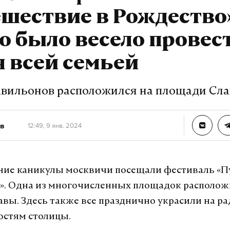
шествие в Рождество
 было весело провес
 всей семьей
авильонов расположился на площади Сл
в
12:49, 9 янв. 2024
ние каникулы москвичи посещали фестиваль «
». Одна из многочисленных площадок располож
вы. Здесь также все празднично украсили на ра
остям столицы.