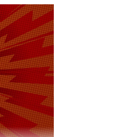
оходили
 героями.
ля самых
оминать
 сезонов».
.