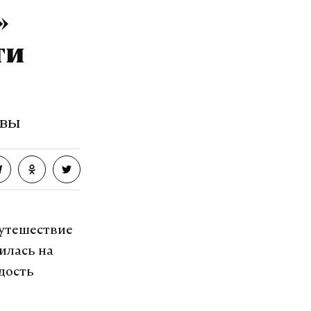
»
ти
авы
Путешествие
илась на
дость