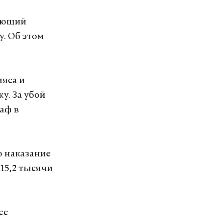
щающий
у. Об этом
мяса и
у. За убой
аф в
о наказание
15,2 тысячи
ее