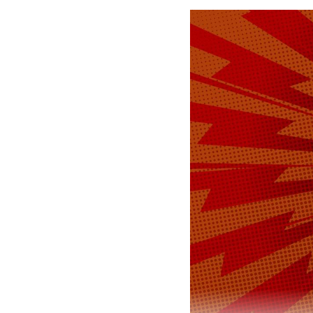
и находили 
концерты и 
Ежедневно о
выносливых
Фестиваль «
жители стол
Как проходи
москва
но
#
#
Денис Герасимо