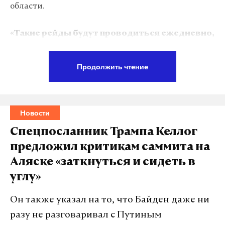
области.
«Такие рейды будут проводиться ежедневно,
чтобы пассажиры не сталкивались с
зазывалами и пользовались легальным и
Продолжить чтение
безопасным такси»
, — отметили в министерстве.
Таким образом, в Подмосковье начали
Новости
контролировать выполнение нового закона,
который запрещает водителям предлагать свои
Спецпосланник Трампа Келлог
услуги в аэропортах вне «оборудованных мест». Он
предложил критикам саммита на
вступил в силу 19 августа.
Аляске «заткнуться и сидеть в
углу»
Таксисты потеряли право зазывать пассажиров
на территориях аэропортов Шереметьево,
Он также указал на то, что Байден даже ни
Домодедово и Жуковский. Территорией
разу не разговаривал с Путиным
считаются здание аэропорта, а также парковки,