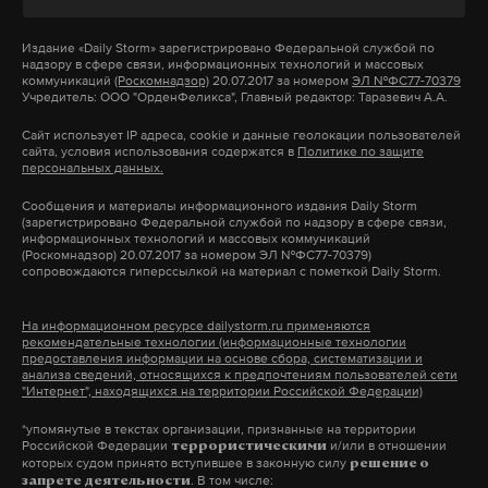
Дзен
VK
Издание
«Daily Storm»
зарегистрировано Федеральной службой по
надзору в сфере связи, информационных технологий и массовых
Фото: © GLOBAL LOOK press/Park Jin-Hee
коммуникаций
(Роскомнадзор)
20.07.2017 за номером
ЭЛ №ФС77-70379
Учредитель: ООО "ОрденФеликса", Главный редактор: Таразевич А.А.
Сайт использует IP адреса, cookie и данные геолокации пользователей
сайта, условия использования содержатся в
Политике по защите
персональных данных.
Он призвал всех пользователей мессенджера
Сообщения и материалы информационного издания Daily Storm
(зарегистрировано Федеральной службой по надзору в сфере связи,
убедиться, что на их устройствах установлена
информационных технологий и массовых коммуникаций
(Роскомнадзор) 20.07.2017 за номером ЭЛ №ФС77-70379)
последняя версия Telegram (4.1), которая более
сопровождаются гиперссылкой на материал с пометкой Daily Storm.
устойчива «к потенциальным блокировкам в
будущем – как на территории России, так и в
На информационном ресурсе dailystorm.ru применяются
рекомендательные технологии (информационные технологии
других странах». Кроме того, обновление позволит
предоставления информации на основе сбора, систематизации и
анализа сведений, относящихся к предпочтениям пользователей сети
более удобно администрировать большие группы
"Интернет", находящихся на территории Российской Федерации)
и каналы.
*упомянутые в текстах организации, признанные на территории
Российской Федерации
и/или в отношении
террористическими
которых судом принято вступившее в законную силу
В
блоге
Telegram сообщается, что в новую версию
решение о
. В том числе:
запрете деятельности