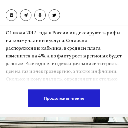
С 1 июля 2017 года в России индексируют тарифы
на коммунальные услуги. Согласно
распоряжению кабмина, в среднем плата
изменится на 4%, а по факту рост в регионах будет
разным. Ежегодная индексация зависит от роста
цен на газ и электроэнергию, а также инфляции.
Сколько и кому платить, определяют не столько
путем экономических расчетов региона, сколько
платежеспособностью населения.
Продолжить чтение
«Все наше тарифное регулирование не имеет
никакого отношения к экономическим расчетам и
решению задач по повышению качества услуг.