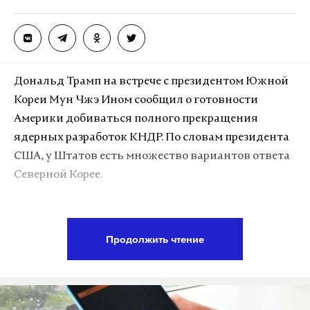
Как быть? У кого такое было?
— Aleksey Derbeko (@A_Derbeko)
30 июня
2017 г.
@sberbank
что происходит? Повторно списали
Дональд Трамп на встрече с президентом Южной
деньги, продублировав платеж от 27.06. Как
Кореи Мун Чжэ Ином сообщил о готовности
обычно к вам не дозвониться
Америки добиваться полного прекращения
— Дима Перегаров (@peregarov)
30 июня
ядерных разработок КНДР. По словам президента
2017 г.
США, у Штатов есть множество вариантов ответа
Северной Корее.
Ситуация прояснилась через несколько часов
после первых жалоб. В банке наличие проблем
«Эра стратегического терпения в отношении
подтвердили и обещали исправиться. Тем, кому
северокорейского режима потерпела неудачу… С
удалось дозвониться в отделения банка,
Продолжить чтение
этим терпением покончено», – заявил Трамп.
объяснили ситуацию аварией.
Лидер Соединенных Штатов считает, что в
«Банк инцидент подтверждает, причина сбоя — на
разработках ядерной и ракетной программ