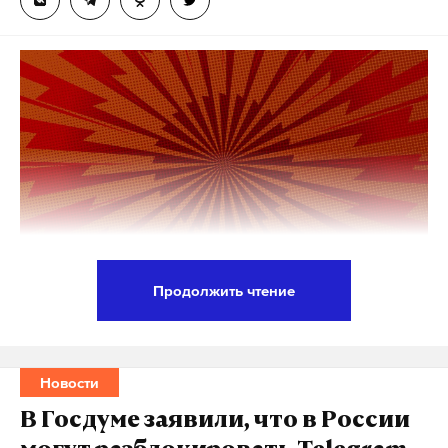
Дзен
VK
Подпишитесь на Daily Storm в
MAX
. Он
работает там, где тормозит интернет.
мария захарова
украина
европа
мид рф
#
#
#
#
А еще мы есть в
Telegram
,
Дзен
и
VK
.
Макс
Telegram
Дзен
VK
всу
атака беспилотников
#
#
Продолжить чтение
белгородская область
#
Москва открыла серию отраслевых
стратегических сессий с бизнесом для подготовки
прогноза потребности экономики в кадрах до 2033
Новости
года, сообщила заместитель мэра Москвы,
В Госдуме заявили, что в России
руководитель столичного Департамента