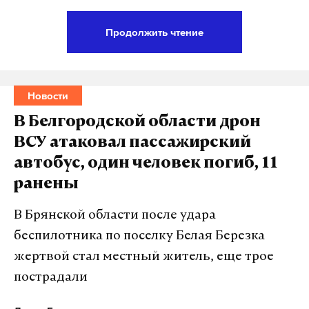
Продолжить чтение
Украинские беспилотники залетают на
территорию стран Евросоюза каждую неделю,
заявила официальный представитель МИД РФ
Новости
Мария Захарова.
В Белгородской области дрон
ВСУ атаковал пассажирский
Она привела в пример падение дрона рядом с
автобус, один человек погиб, 11
озером Лависас на юге Литвы 23 марта, залет
ранены
беспилотника на территорию Латвии 25 марта и
падение двух БПЛА в Финляндии 29 марта.
В Брянской области после удара
беспилотника по поселку Белая Березка
«11 подтвержденных инцидентов [
с
жертвой стал местный житель, еще трое
украинскими дронами
] за три месяца. Если
пострадали
называть вещи своими именами, то каждую
неделю Киев бомбит Евросоюз»
, — считает