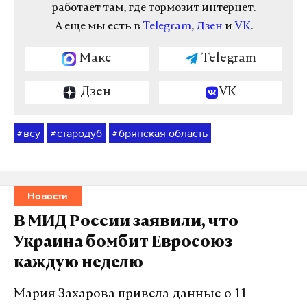
работает там, где тормозит интернет.
А еще мы есть в
Telegram
,
Дзен
и
VK
.
Макс
Telegram
Дзен
VK
всу
стародуб
брянская область
#
#
#
Новости
В МИД России заявили, что
Украина бомбит Евросоюз
каждую неделю
Мария Захарова привела данные о 11