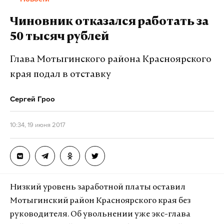
США приняли почти 273 тысячи, Германия —
Чиновник отказался работать за
около 669 тысяч, Франция — 304 тысячи беженцев.
50 тысяч рублей
По представленным данным, девять из десяти
Глава Мотыгинского района Красноярского
государств, разместивших у себя больше всего
края подал в отставку
беженцев, относятся к развивающимся странам.
Сергей Гроо
Подпишитесь на Daily Storm в
MAX
. Он
10:34, 19 июня 2017
работает там, где тормозит интернет.
А еще мы есть в
Telegram
,
Дзен
и
VK
.
Макс
Telegram
Низкий уровень заработной платы оставил
Дзен
VK
Мотыгинский район Красноярского края без
руководителя. Об увольнении уже экс-глава