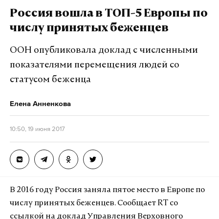
Москве и ряде других регионов ЦФО вновь
Россия вошла в ТОП-5 Европы по
объявлен «желтый» уровень опасности, сообщает
числу принятых беженцев
Гидрометцентр Р
оссии. Гроза ожидается в
столице, а сильный ветер в Ярославле, Твери,
ООН опубликовала доклад с численными
Костроме, Иванове, Владимире, Орле, Тамбове,
показателями перемещения людей со
Курске и Липецке.
статусом беженца
Елена Анненкова
Подпишитесь на Daily Storm в
MAX
. Он
работает там, где тормозит интернет.
10:50, 19 июня 2017
А еще мы есть в
Telegram
,
Дзен
и
VK
.
Макс
Telegram
Дзен
VK
В 2016 году Россия заняла пятое место в Европе по
числу принятых беженцев. Сообщает RT со
Фото: © GLOBAL LOOK press/Pravda
ссылкой на доклад Управления Верховного