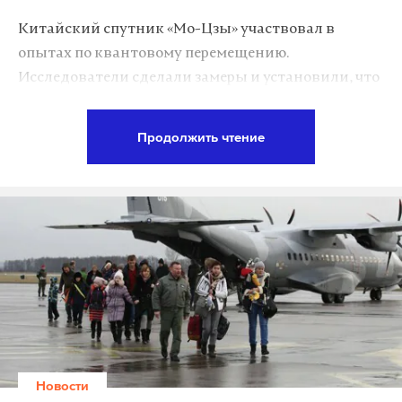
Китайский спутник «Мо-Цзы» участвовал в
опытах по квантовому перемещению.
Исследователи сделали замеры и установили, что
в те дни, когда он работал в полном режиме, резко
портилась погода: шли дожди, усиливались
Продолжить чтение
ветры. Однако ученые просят не волноваться,
вскоре концентрация частиц в атмосфере
нормализуется и погода станет более типичной
для этого времени года.
Напомним, 15 июня 2017 года стало самым
холодным летним днем за более чем полвека
метеонаблюдений. Воздух в столице прогрелся
всего до 10 градусов.
Новости
После солнечных выходных, сегодня, 19 июня, в