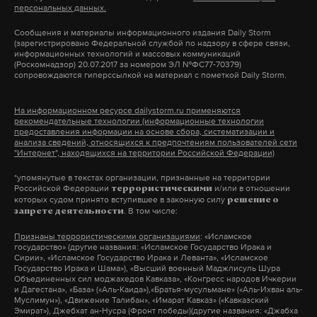
персональных данных.
Макс
Telegram
Сообщения и материалы информационного издания Daily Storm
(зарегистрировано Федеральной службой по надзору в сфере связи,
Дзен
VK
информационных технологий и массовых коммуникаций
(Роскомнадзор) 20.07.2017 за номером ЭЛ №ФС77-70379)
сопровождаются гиперссылкой на материал с пометкой Daily Storm.
Фото: © GLOBAL LOOK press/Ingram Distribution
На информационном ресурсе dailystorm.ru применяются
рекомендательные технологии (информационные технологии
предоставления информации на основе сбора, систематизации и
анализа сведений, относящихся к предпочтениям пользователей сети
"Интернет", находящихся на территории Российской Федерации)
*упомянутые в текстах организации, признанные на территории
Российской Федерации
и/или в отношении
террористическими
которых судом принято вступившее в законную силу
решение о
. В том числе:
запрете деятельности
Признаны террористическими организациями
: «Исламское
государство» (другие названия: «Исламское Государство Ирака и
Сирии», «Исламское Государство Ирака и Леванта», «Исламское
Государство Ирака и Шама»), «Высший военный Маджлисуль Шура
Объединенных сил моджахедов Кавказа», «Конгресс народов Ичкерии
и Дагестана», «База» («Аль-Каида»),«Братья-мусульмане» («Аль-Ихван аль-
Муслимун»), «Движение Талибан», «Имарат Кавказ» («Кавказский
Эмират»), Джебхат ан-Нусра (Фронт победы)(другие названия: «Джабха