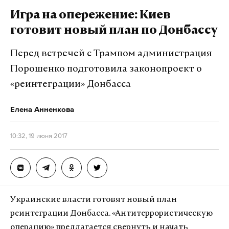
управления образования Красноярского края.
Игра на опережение: Киев
готовит новый план по Донбассу
Подпишитесь на Daily Storm в
MAX
. Он
Перед встречей с Трампом администрация
работает там, где тормозит интернет.
Порошенко подготовила законопроект о
А еще мы есть в
Telegram
,
Дзен
и
VK
.
«реинтеграции» Донбасса
Макс
Telegram
Елена Анненкова
Дзен
VK
10:32, 19 июня 2017
Фото: © facebook.com/Алексей Храмцов
Украинские власти готовят новый план
реинтеграции Донбасса. «Антитеррористическую
операцию» предлагается свернуть и начать