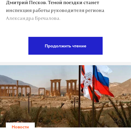
Дмитрий Песков. Темой поездки станет
Дзен
VK
инспекция работы руководителя региона
Александра Бречалова.
Фото: © GLOBAL LOOK press/Romain Carre
На данный момент он исполняет временные
обязанности, но уже высказал свои намерения
Продолжить чтение
участвовать в губернаторских выборах. Они
состоятся 10 сентября этого года.
О том, что президент посетит Удмуртию, было
известно заранее. Об этом он еще раз сказал в ходе
проведения «Прямой линии» 15 июня. Правда, до
того момента главной темой для обсуждения
была оборонная промышленность. Только после
обращения в прямом эфире жительницы Ижевска
появился повод поговорить и о проблемах ветхого
Новости
жилья.