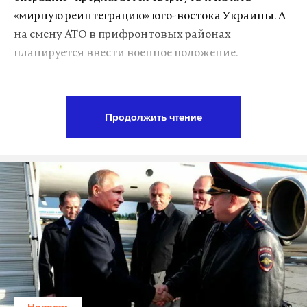
«мирную реинтеграцию» юго-востока Украины. А
на смену АТО в прифронтовых районах
планируется ввести военное положение.
Как планы о введении военного положения
согласуются с обязательствами по выполнению
Продолжить чтение
Минских соглашений в законопроекте не
разъясняется. Скоро документ поступит в
Верховную Раду, сообщает «
Коммерсант
».
Активное обсуждение реинтеграции началось
накануне предстоящего визита Петра Порошенко
в США. Украинское руководство не скрывает, что
перед встречей с американским лидером хочет
сыграть на опережение и удовлетворить
«определенные группы влияния» в Вашингтоне.
Новости