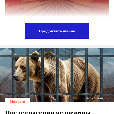
В 15:00 бренд «Инкарма» Алины Паниной покажет
коллекцию, созданную с помощью старинной
техники блок-принта. Дизайнер Елена Чернева
представит наряды из льна, хлопка и крапивы. В
Продолжить чтение
19:00 гости увидят коллекцию «Светотени»
Президент России Владимир Путин не планирует
Светланы Воскресенской из крапивы, хлопка и
контактов с американской делегацией,
шелка, а также коллекцию Beautiful Criminals
прибывшей на Петербургский международный
Ирины Матюшенко, объединяющую старинные
экономический форум (ПМЭФ). Об этом заявил
русские наряды с модной эстетикой.
пресс-секретарь главы государства Дмитрий
Песков.
21 июня в 13:00 покажут коллекцию «Оберег» Нади
Андриановой, вдохновленную мифологией
«Нет, [
контактов
] не планируется. Они не
города Шахуньи. Ткани для нее созданы на
совсем, так сказать, наш профиль»
, — сказал
отреставрированных станках XIX века. Семейный
Новости
Песков.
тандем дизайнеров Татьяны и Анастасии
Углицких представит коллекцию,
После спасения медведицы