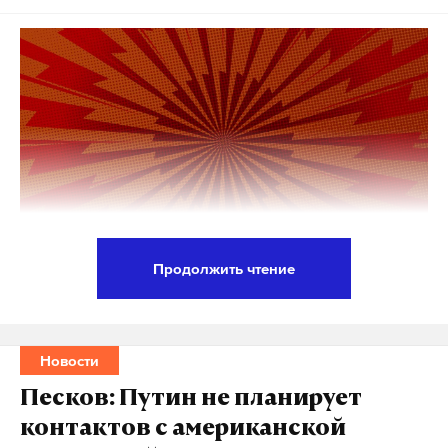
Продолжить чтение
Семейный фестиваль под открытым небом
«Традиция» пройдет 20 и 21 июня в кинопарке
«Москино» в рамках проекта «Лето в Москве».
Новости
Центральная площадь кинопарка на два дня
Песков: Путин не планирует
станет подиумом.
контактов с американской