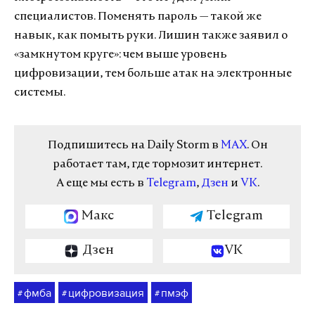
специалистов. Поменять пароль — такой же
навык, как помыть руки. Лишин также заявил о
«замкнутом круге»: чем выше уровень
цифровизации, тем больше атак на электронные
системы.
Подпишитесь на Daily Storm в
MAX
. Он
работает там, где тормозит интернет.
А еще мы есть в
Telegram
,
Дзен
и
VK
.
Макс
Telegram
Дзен
VK
фмба
цифровизация
пмэф
#
#
#