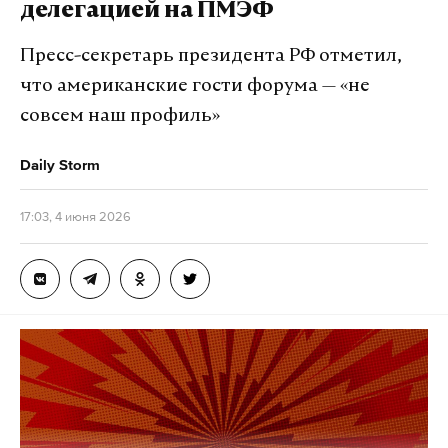
делегацией на ПМЭФ
Идея мероприятия, организованного продюсером
и режиссером Эдуардом Бояковым и писателем
Пресс-секретарь президента РФ отметил,
Захаром Прилепиным, — создать пространство,
что американские гости форума — «не
где прошлое встретится с настоящим, а традиции
совсем наш профиль»
обретут новое звучание.
Daily Storm
20 июня в 13:00 откроет программу «Русская мода»
показ работ молодых дизайнеров. Коллекция
17:03, 4 июня 2026
«Березовая роща» Яны Пономаревой (РГУ имени
Косыгина) вдохновлена картиной Архипа
Куинджи. Манифест молодежной программы —
коллекция «Краса России» волонтерского клуба
«Творим вместе», созданная с использованием
апсайклинга. Московский государственный
институт культуры представит камерную
коллекцию «Альбом моей бабушки».