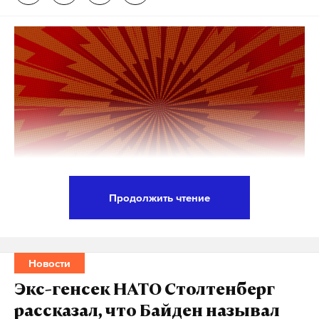
лед
якутия
чп
#
#
#
Продолжить чтение
Президент США Дональд Трамп высоко оценил
поддержку его плана по урегулированию
конфликта в секторе Газа со стороны России и
Новости
других стран. Об этом он заявил журналистам в
Экс-генсек НАТО Столтенберг
Белом доме.
рассказал, что Байден называл