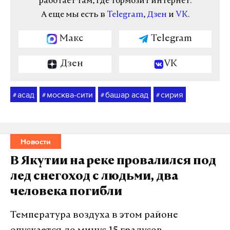
работает там, где тормозит интернет.
А еще мы есть в
Telegram
,
Дзен
и
VK
.
Макс
Telegram
Дзен
VK
асад
москва-сити
башар асад
сирия
#
#
#
#
Новости
В Якутии на реке провалился под
лед снегоход с людьми, два
человека погибли
Температура воздуха в этом районе