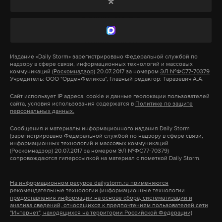
принял отставку, он поручил Лекорню провести
в норвежскую политику. 4 февраля 2025 года
консультации с партиями о выходе из кризиса.
назначен министром финансов Норвегии.
Переговоры бойкотировали ключевые
политические силы: «Национальное
С 16 февраля 2025 года он — председатель
объединение» и «Непокоренная Франция».
Издание
«Daily Storm»
зарегистрировано Федеральной службой по
Мюнхенской конференции по безопасности.
надзору в сфере связи, информационных технологий и массовых
коммуникаций
(Роскомнадзор)
20.07.2017 за номером
ЭЛ №ФС77-70379
Учредитель: ООО "ОрденФеликса", Главный редактор: Таразевич А.А.
Повторное назначение Лекорню спровоцировало
Подпишитесь на Daily Storm в
MAX
. Он
новую волну протестов. Лидеры «Непокоренной
Сайт использует IP адреса, cookie и данные геолокации пользователей
сайта, условия использования содержатся в
Политике по защите
работает там, где тормозит интернет.
Франции», «Национального объединения» и
персональных данных.
А еще мы есть в
Telegram
,
Дзен
и
VK
.
правоцентристского Союза правых за республику
Сообщения и материалы информационного издания Daily Storm
уже заявили о подготовке вотумов недоверия.
(зарегистрировано Федеральной службой по надзору в сфере связи,
Макс
Telegram
информационных технологий и массовых коммуникаций
(Роскомнадзор) 20.07.2017 за номером ЭЛ №ФС77-70379)
сопровождаются гиперссылкой на материал с пометкой Daily Storm.
Дзен
VK
Подпишитесь на Daily Storm в
MAX
. Он
На информационном ресурсе dailystorm.ru применяются
работает там, где тормозит интернет.
рекомендательные технологии (информационные технологии
владимир зеленский
джо байден
столтенберг
предоставления информации на основе сбора, систематизации и
#
#
#
А еще мы есть в
Telegram
,
Дзен
и
VK
.
анализа сведений, относящихся к предпочтениям пользователей сети
"Интернет", находящихся на территории Российской Федерации)