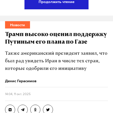
Продолжить чтение
провалился.
К поискам были привлечены 10 человек, в том
Новости
числе инспекторы центра ГИМС (Госинспекции по
маломерным судам).
Трамп высоко оценил поддержку
Путиным его плана по Газе
Средняя температура в этом районе Якутии сейчас
— от 7 до 15 градусов ниже нуля.
Также американский президент заявил, что
был рад увидеть Иран в числе тех стран,
которые одобрили его инициативу
Подпишитесь на Daily Storm в
MAX
. Он
работает там, где тормозит интернет.
Денис Герасимов
А еще мы есть в
Telegram
,
Дзен
и
VK
.
14:04, 11 окт. 2025
Макс
Telegram
Дзен
VK