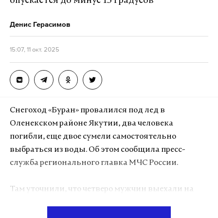
опускается до минус 15 градусов
Денис Герасимов
15:07, 11 окт. 2025
Снегоход «Буран» провалился под лед в
Оленекском районе Якутии, два человека
погибли, еще двое сумели самостоятельно
выбраться из воды. Об этом сообщила пресс-
служба регионального главка МЧС России.
Там уточнили, что четверо мужчин выехали на
снегоходе по реке Оленек из села Харыялах в
сторону села Оленек. В 80 метрах от берега «Буран»