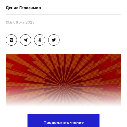
Вильнюсе. Встреча прошла в июле 2023 года.
Денис Герасимов
дональд трамп
владимир путин
газа
план
#
#
#
#
Американцы были раздражены разным
10:57, 11 окт. 2025
восприятием тезисов о поддержке Украины в
документе и какое-то время думали о том, чтобы
убрать все положения, связанные с этим.
Положения заранее обсуждали с Киевом, но
Зеленский тогда написал в соцсетях, что
расплывчатая формулировка «позволяет вести
переговоры с Россией о членстве Украины в
НАТО». В блоке были ошеломлены этим. Как
рассказал Столтенберг, несколько партнеров по
альянсу тогда посчитали, что нужно было
посвятить в документе больше места Киеву.
Продолжить чтение
«Президент Байден сидел рядом со мной за