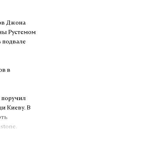
ов Джона
ны Рустемом
 подвале
ов в
 поручил
и Киеву. В
рть
stone.