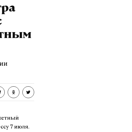
тра
с
етным
нии
акетный
ссу 7 июля.