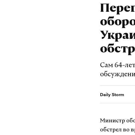
Пере
обор
Укра
обст
Сам 64-ле
обсужден
Daily Storm
Министр об
обстрел во 