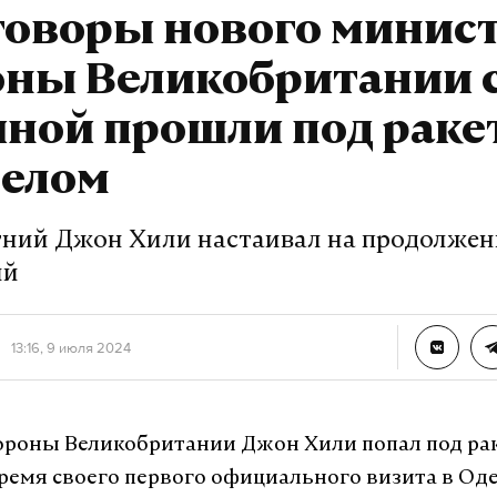
говоры нового минис
оны Великобритании 
иной прошли под рак
релом
тний Джон Хили настаивал на продолже
ий
13:16, 9 июля 2024
ороны Великобритании Джон Хили попал под р
время своего первого официального визита в Оде