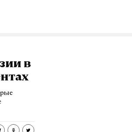
гарии — все
озит интернет.
VK
зии в
ентах
орые
е