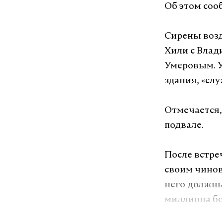
Об этом сооб
Сирены возд
Хили с Вла
Умеровым. 
здания, «сл
Отмечается,
подвале.
После встре
своим чинов
него должны
миллиона бо