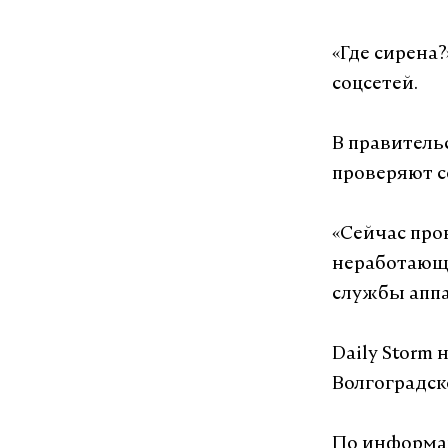
«Где сирена?
соцсетей.
В правительс
проверяют с
«Сейчас про
неработающи
службы аппа
Daily Storm
Волгоградск
По информац