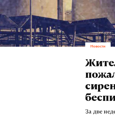
Новости
Жител
пожа
сирен
бесп
За две нед