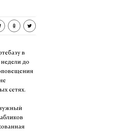
тебазу в
 недели до
 оповещения
не
ых сетях.
в нужный
пабликов
кованная