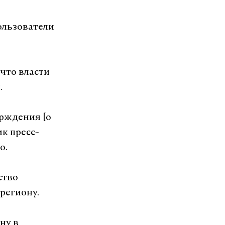
пользователи
 что власти
.
ерждения [о
к пресс-
о.
ство
региону.
ну в