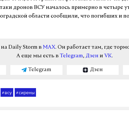
атаки дронов ВСУ началось примерно в четыре ут
оградской области сообщили, что погибших и 
а Daily Storm в
MAX
. Он работает там, где торм
А еще мы есть в
Telegram
,
Дзен
и
VK
.
Telegram
Дзен
всу
сирены
#
#