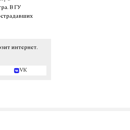
ра. В ГУ
пострадавших
озит интернет.
VK