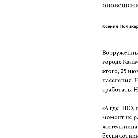
оповещени
Ксения Полика
Вооруженны
городе Кала
этого, 25 и
населения. 
сработать. 
«А где ПВО, 
момент не р
жительница 
беспилотник