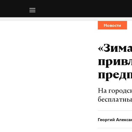
Новости
«Зима
привл
пред
На городс
бесплатны
Георгий Алекса