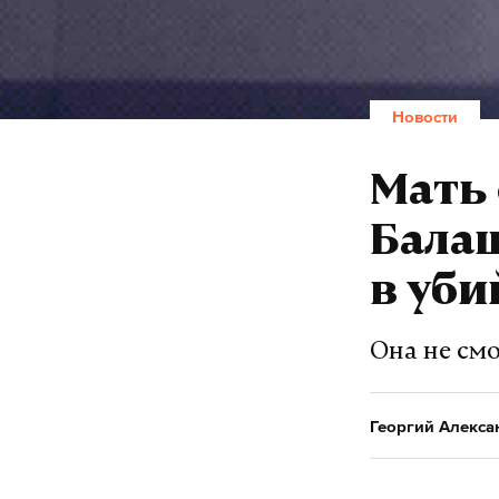
Новости
Мать 
Бала
в уби
Она не см
Георгий Алекса