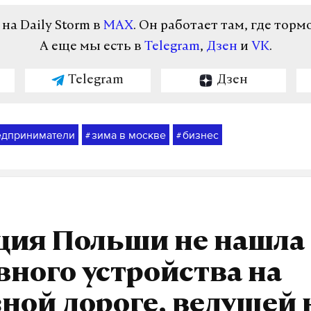
а Daily Storm в
MAX
. Он работает там, где торм
А еще мы есть в
Telegram
,
Дзен
и
VK
.
Telegram
Дзен
едприниматели
зима в москве
бизнес
#
#
ция Польши не нашла
ного устройства на
ной дороге, ведущей 