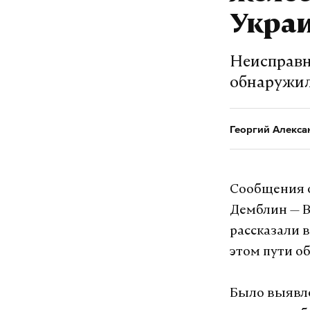
Укра
Неисправно
обнаружил
Георгий Алекса
Сообщения 
Демблин — В
рассказали 
этом пути о
Было выявле