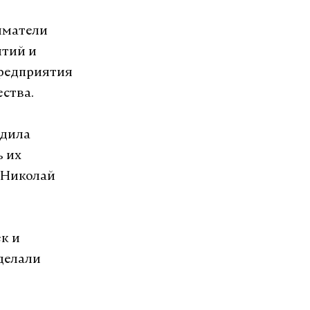
иматели
ятий и
предприятия
ества.
одила
ь их
и Николай
к и
делали