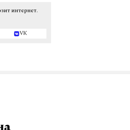
озит интернет.
VK
на