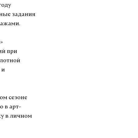
году
ные задания
нажами.
»
ий при
олотной
 и
ом сезоне
 в арт-
ку в личном