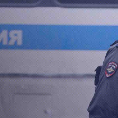
 премьер-министр Польши Дональд Туск заявил, 
озможность диверсии.
а Daily Storm в
MAX
. Он работает там, где торм
А еще мы есть в
Telegram
,
Дзен
и
VK
.
Telegram
Дзен
ога
мвд
взрывное устройство
польша
#
#
#
ндров
журналист отдела «undefined»