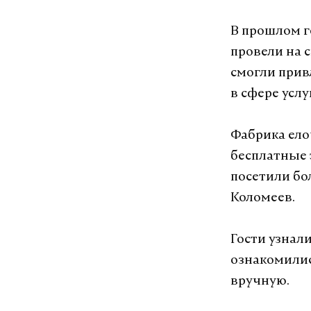
В прошлом г
провели на 
смогли прив
в сфере усл
Фабрика ело
бесплатные 
посетили бо
Коломеев.
Гости узнал
ознакомилис
вручную.