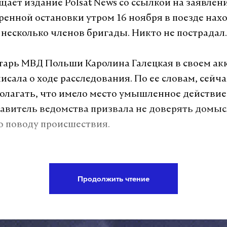
щает издание Polsat News со ссылкой на заявлен
ренной остановки утром 16 ноября в поезде нах
 несколько членов бригады. Никто не пострадал.
тарь МВД Польши Каролина Галецкая в своем акк
исала о ходе расследования. По ее словам, сейча
олагать, что имело место умышленное действие
тавитель ведомства призвала не доверять домыс
о поводу происшествия.
ября машинист обнаружил в районе города
ждение участка железной дороги, которое прив
Продолжить чтение
оезда. Неисправность выявили на железнодоро
аршава, ведущей на Украину.