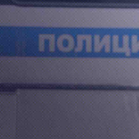
После этого
исключает в
Подпишитесь н
Макс
железная дор
#
Георгий Алекса