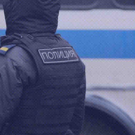
что не
озит интернет.
VK