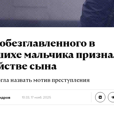
обезглавленного в
шихе мальчика призна
йстве сына
огла назвать мотив преступления
ндров
10:33, 17 нояб. 2025