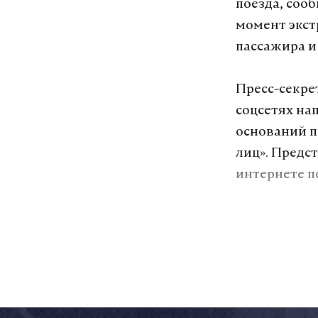
поезда, сооб
момент экст
пассажира и
Пресс-секре
соцсетях нап
оснований п
лиц». Предс
интернете п
Утром 16 но
Жичин повре
остановке п
Демблин — В