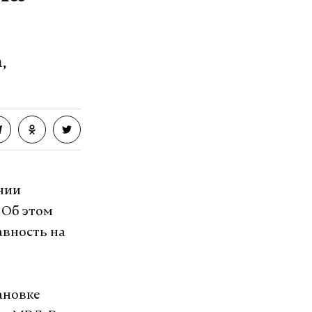
,
нии
 Об этом
авность на
ановке