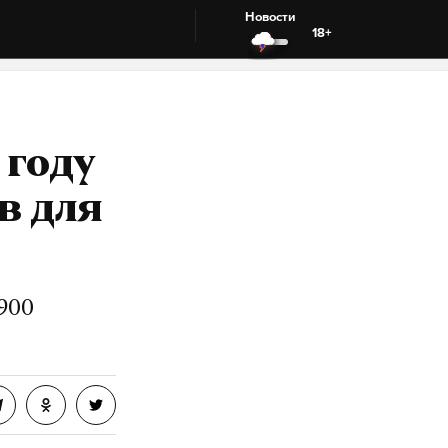
Новости
18+
 году
в для
900