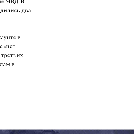
ие МВД. В
одились два
аунте в
с «нет
 третьих
лам в
ело к
жной линии