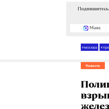
Подпишитесь н
Макс
москва
пр
#
#
Новости
Поли
взрыв
желез