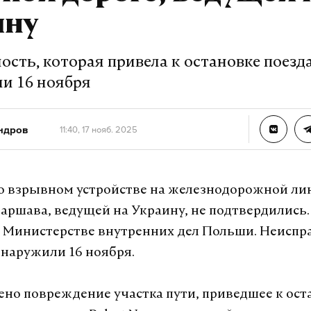
ину
сть, которая привела к остановке поезда
и 16 ноября
ндров
11:40, 17 нояб. 2025
о взрывном устройстве на железнодорожной ли
аршава, ведущей на Украину, не подтвердились.
в Министерстве внутренних дел Польши. Неиспр
бнаружили 16 ноября.
но повреждение участка пути, приведшее к ост