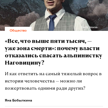
Фельдшер скорой помощи, координатор
профсоюза работников здравоохранения
«Действие» в Орловской области Дмитрий
Общество
Серегин поделился с Daily Storm тем, какие
положительные стороны увидел в новом
«Все, что выше пяти тысяч, —
распоряжении Минздрава.
уже зона смерти»: почему власти
отказались спасать альпинистку
«Из плюсов для пациентов — что, например,
Наговицину?
фельдшеры смогут выписывать
сильнодействующие обезболивающие для
И как ответить на самый тяжелый вопрос в
больных онкологией. Нет в деревне врача, а
истории человечества — можно ли
человек испытывает сильные боли, которые
пожертвовать одними ради других?
обычными анальгетиками не купируются.
Соответственно, он будет иметь право
Яна Бобылкина
выписывать такие препараты», — говорит медик.