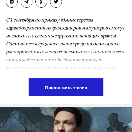
С 1 сентября по приказу Министерства
здравоохранения на фельдшеров и акушеров смогут
возложить отдельные функции лечащих врачей.
Специалисты среднего звена среди плюсов такого
распоряжения отмечают возможность выписывать
сильнодействующие обезболивающие для
тяжелобольных. Но фельдшеры опасаются, что
нагрузки у них станет больше, а дополнительных
выплат за это не будет.
Продолжить чтение
Глава медицинской организации сможет
возложить
функции врача
на фельдшеров и
акушеров при организации первичной медико-
санитарной помощи, а также фельдшеров скорой
при организации скорой медпомощи.