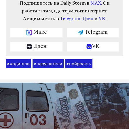
Подпишитесь на Daily Storm в
MAX
. Он
работает там, где тормозит интернет.
А еще мы есть в
Telegram
,
Дзен
и
VK
.
Макс
Telegram
Дзен
VK
водители
нарушители
нейросеть
#
#
#