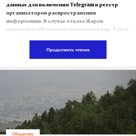
данные для включения Telegram в реестр
организаторов распространения
информации. В случае отказа Жаров
пригрозил заблокировать мессенджер. Такое
решение вызвало широкий резонанс в
обществе, а сам
Telegram
стал набирать
Продолжить чтение
популярность. В связи с этим журналисты
Daily Storm решили разобраться в сути
конфликта.
Подпишитесь на Daily Storm в
MAX
. Он
работает там, где тормозит интернет.
А еще мы есть в
Telegram
,
Дзен
и
VK
.
Макс
Telegram
Общество