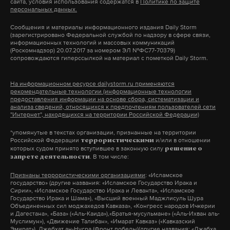
загрязнения красноярского воздуха являются
сайта, условия использования содержатся в
Политике по защите
так как в случае шифрования доступ переписке
персональных данных.
КрАЗ Олега Дерипаски, СГК Андрея Мельниченко
граждан могут получить иностранные
Сообщения и материалы информационного издания Daily Storm
и КЦЗ Владимира Черепанова, ряд мелких
спецслужбы. «При этом риск терактов не исчезнет
(зарегистрировано Федеральной службой по надзору в сфере связи,
информационных технологий и массовых коммуникаций
предприятий, а также транспорт.
— как показали события в Париже, для
В декабре 2012 года Владимир Путин заявил о
(Роскомнадзор) 20.07.2017 за номером ЭЛ №ФС77-70379)
сопровождаются гиперссылкой на материал с пометкой Daily Storm.
проведения теракта достаточно одноразовых
кампании по деофшоризации.
телефонов и обычных CMC без всякого
На информационном ресурсе dailystorm.ru применяются
шифрования», — подчеркнул создатель
Для Цуга, который уже тогда был тихой гаванью
рекомендательные технологии (информационные технологии
предоставления информации на основе сбора, систематизации и
мессенджера.
российских бизнесменов, тот день должен был
анализа сведений, относящихся к предпочтениям пользователей сети
"Интернет", находящихся на территории Российской Федерации)
изменить все. Но кантон будто бы и не заметил
Эта перепалка органов с Павлом Дуровым
надвигающейся бури: методические, как роботы,
*упомянутые в текстах организации, признанные на территории
Российской Федерации
и/или в отношении
террористическими
вызвала целую волну шуток от пользователей
швейцарцы и успевшие перебраться сюда наши
которых судом принято вступившее в законную силу
решение о
Сети в сторону ведомства и Роскомнадзора.
. В том числе:
сограждане продолжили делать деньги, как
запрете деятельности
знают и как умеют и в целом жить прежней
Признаны террористическими организациями
: «Исламское
ФСБ заявила об использовании Telegram
государство» (другие названия: «Исламское Государство Ирака и
жизнью. Значительная часть финансовой жизни
Предприятия продолжают уверять жителей, что
Сирии», «Исламское Государство Ирака и Леванта», «Исламское
террористами перед питерским терактом.
Государство Ирака и Шама»), «Высший военный Маджлисуль Шура
проходит в тени. Там, куда редко удается
все необходимые меры ими предпринимаются.
Напоминаю, что они также пользовались
Объединенных сил моджахедов Кавказа», «Конгресс народов Ичкерии
заглянуть следователям и налоговым
и Дагестана», «База» («Аль-Каида»),«Братья-мусульмане» («Аль-Ихван аль-
Обычные граждане страдают от невыносимых
российским гражданством.
Муслимун»), «Движение Талибан», «Имарат Кавказ» («Кавказский
инспекторам.
Эмират»), Джебхат ан-Нусра (Фронт победы)(другие названия: «Джабха