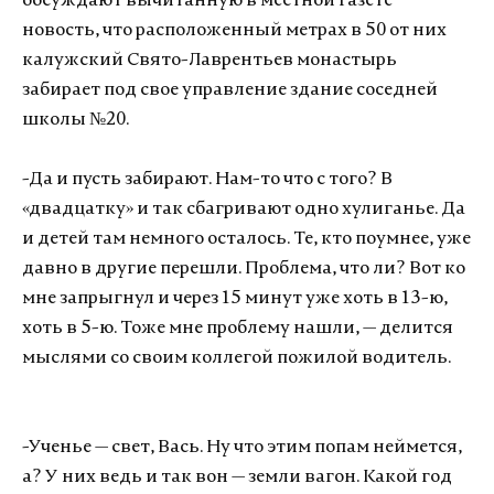
обсуждают вычитанную в местной газете
новость, что расположенный метрах в 50 от них
калужский Свято-Лаврентьев монастырь
забирает под свое управление здание соседней
школы №20.
-Да и пусть забирают. Нам-то что с того? В
«двадцатку» и так сбагривают одно хулиганье. Да
и детей там немного осталось. Те, кто поумнее, уже
давно в другие перешли. Проблема, что ли? Вот ко
мне запрыгнул и через 15 минут уже хоть в 13-ю,
хоть в 5-ю. Тоже мне проблему нашли, — делится
мыслями со своим коллегой пожилой водитель.
-Ученье — свет, Вась. Ну что этим попам неймется,
а? У них ведь и так вон — земли вагон. Какой год