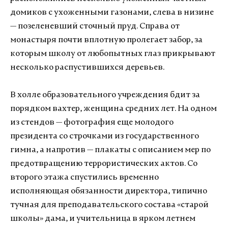
домиков с ухоженными газонами, слева в низине
— позеленевший сточный пруд. Справа от
монастыря почти вплотную пролегает забор, за
которым школу от любопытных глаз прикрывают
несколько распустившихся деревьев.
В холле образовательного учреждения бдит за
порядком вахтер, женщина средних лет. На одном
из стендов — фотография еще молодого
президента со строчками из государственного
гимна, а напротив — плакаты с описанием мер по
предотвращению террористических актов. Со
второго этажа спустились временно
исполняющая обязанности директора, типично
тучная для преподавательского состава «старой
школы» дама, и учительница в ярком летнем