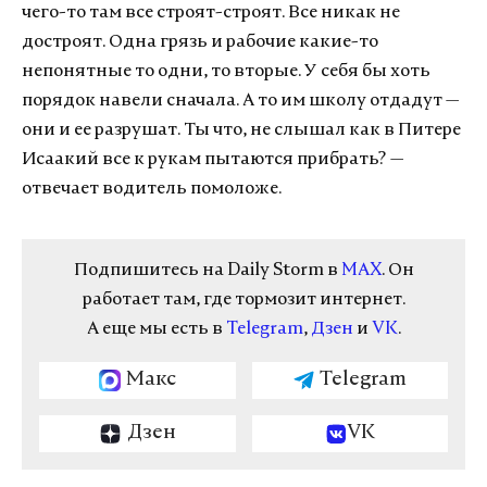
чего-то там все строят-строят. Все никак не
достроят. Одна грязь и рабочие какие-то
непонятные то одни, то вторые. У себя бы хоть
порядок навели сначала. А то им школу отдадут —
они и ее разрушат. Ты что, не слышал как в Питере
Исаакий все к рукам пытаются прибрать? —
отвечает водитель помоложе.
Подпишитесь на Daily Storm в
MAX
. Он
работает там, где тормозит интернет.
А еще мы есть в
Telegram
,
Дзен
и
VK
.
Макс
Telegram
Дзен
VK