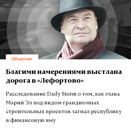
без ответа. Правда, он оказался не таким, на какой
рассчитывал умирающий пациент. Сенатор
написал, что «ему будет лучше уехать из Аризоны».
Подпишитесь на Daily Storm в
MAX
. Он
работает там, где тормозит интернет.
Общество
А еще мы есть в
Telegram
,
Дзен
и
VK
.
Благими намерениями выстлана
Макс
Telegram
дорога в «Лефортово»
Дзен
VK
Расследование Daily Storm о том, как глава
Марий Эл под видом грандиозных
строительных проектов загнал республику
в финансовую яму