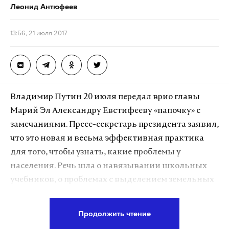
Леонид Антюфеев
13:56, 21 июля 2017
Скриншот © Daily Storm
Владимир Путин 20 июля передал врио главы
Los Angeles Times потребовала от Джессики Рой
Марий Эл Александру Евстифееву «папочку» с
удалить твит, и та подчинилась.
замечаниями. Пресс-секретарь президента заявил,
что это новая и весьма эффективная практика
Но другие журналисты быстро раскрутили
для того, чтобы узнать, какие проблемы у
историю и вышли на ее героев.
населения. Речь шла о навязывании школьных
учебников, о проблемах с выделением земельных
В 2010 году у жителя Аризоны Кевина Пратт-
участков. Евстифеев обещал рассмотреть все
Кинга врачи обнаружили глиобластому. Денег на
вопросы. Если бы такая ситуация произошла при
Продолжить чтение
дорогостоящее лечение ни у Кевина, ни у его
бывшем главе республики Маркелове, то