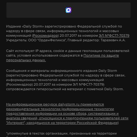
на это, экс-губернатор, видимо, рассчитывал на
По мнению Ольги Кадебской, заведующей
благосклонность власти... и кресло в Совете
лабораторией Горного института УрО РАН, случаи
Федерации — но не срослось.
провалов уникальны и могут быть вызваны
Издание
«Daily Storm»
зарегистрировано Федеральной службой по
надзору в сфере связи, информационных технологий и массовых
рядом причин, среди которых — и антропогенные
коммуникаций
(Роскомнадзор)
20.07.2017 за номером
ЭЛ №ФС77-70379
Владимир Путин объявил 6 апреля 2017 года, что
Учредитель: ООО "ОрденФеликса", Главный редактор: Таразевич А.А.
факторы (жизнедеятельность человека): «Мы в
Маркелов покидает свой пост по собственному
Кунгуре фиксируем до 17-20 провалов в год, из них
Сайт использует IP адреса, cookie и данные геолокации пользователей
желанию. Пройдет всего неделя и бывший глава
сайта, условия использования содержатся в
Политике по защите
5-6 провалов происходят по природным
персональных данных.
Марийской Республики будет задержан
причинам, все остальное связано с
сотрудниками ФСБ за взятку в четверть
Сообщения и материалы информационного издания Daily Storm
жизнедеятельностью человека. Это и утечки
(зарегистрировано Федеральной службой по надзору в сфере связи,
миллиарда рублей.
информационных технологий и массовых коммуникаций
коммуникаций, уплотнение грунтов и многое
(Роскомнадзор) 20.07.2017 за номером ЭЛ №ФС77-70379)
сопровождаются гиперссылкой на материал с пометкой Daily Storm.
другое», — говорит Кадебская
Экс-губернатора обвиняют в получении взятки от
местного предпринимателя и депутата
Если же обращаться к картам, то в сибирской
На информационном ресурсе dailystorm.ru применяются
рекомендательные технологии (информационные технологии
Госсобрания Николая Криваша. Последний
части страны карстовые провалы связывают с
предоставления информации на основе сбора, систематизации и
анализа сведений, относящихся к предпочтениям пользователей сети
находится в розыске и до сих пор не задержан. Как
нефтегазовой промышленностью. На Урале
"Интернет", находящихся на территории Российской Федерации)
сообщил адвокат Криваша Игорь Трунов, его
активно ведется горнодобывающая
*упомянутые в текстах организации, признанные на территории
подзащитный находится на лечении в Израиле.
деятельность, и добыча природных ископаемых