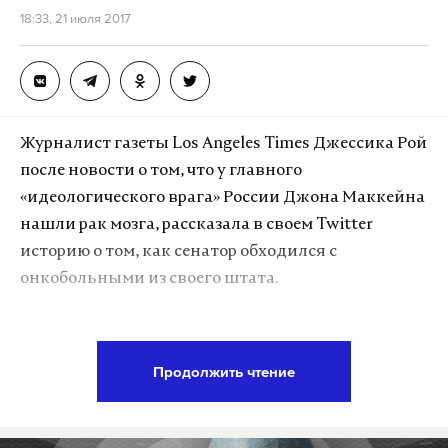
18:33, 21 июля 2017
Журналист газеты Los Angeles Times Джессика Рой
после новости о том, что у главного
«идеологического врага» России Джона Маккейна
нашли рак мозга, рассказала в своем Twitter
историю о том, как сенатор обходился с
онкобольными из своего штата.
По словам Джессики, несколько лет назад муж ее
подруги умирал от глиобластомы (наиболее
Продолжить чтение
агрессивной формы рака мозга – прим. DS) и
обратился за помощью к сенатору от своего штата
Аризона – Джону Маккейну. Письмо не осталось