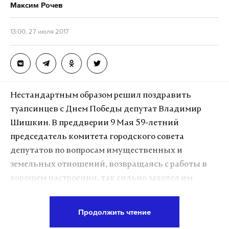
Максим Рочев
13:00, 27 июля 2017
Нестандартным образом решил поздравить
туапсинцев с Днем Победы депутат Владимир
Шишкин. В преддверии 9 Мая 59-летний
председатель комитета городского совета
депутатов по вопросам имущественных и
земельных отношений, возвращаясь с работы в
хорошем настроении, так сильно захотел им
поделиться с земляками, что не нашел иного
способа, кроме как расклеить на припаркованных
Продолжить чтение
авто «праздничные» стикеры. И место для этого