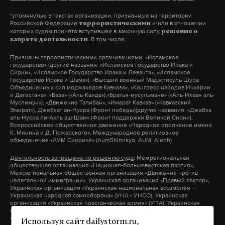
после этого гид начала созваниваться со своим
А раз не было в поступке Владимира Шишкина
*упомянутые в текстах организации, признанные на территории
руководством и просить совета. В итоге до отеля
злого умысла – нет оснований и для возбуждения
Следующим идет коммерческий троллинг. Прием,
Российской Федерации
и/или в отношении
террористическими
которых судом принято вступившее в законную силу
измученных туристов все же довезли, а уже утром
решение о
дела.
которым пользуются PR-агентства. Рекламщики
. В том числе:
запрете деятельности
в номере Сергея раздался телефонный звонок.
позиционируют PR-троллинг как хорошее
Признаны террористическими организациями
: «Исламское
Сколько бы ни старалась владелица авто
средство поднятия рейтинга сайта, возможность
государство» (другие названия: «Исламское Государство Ирака и
Сирии», «Исламское Государство Ирака и Леванта», «Исламское
привлечь к административной ответственности
удержать посетителей ресурса в острой
Государство Ирака и Шама»), «Высший военный Маджлисуль Шура
депутата или же добиться от него просто
Объединенных сил моджахедов Кавказа», «Конгресс народов Ичкерии
дискуссии, которая будет привлекать новых
и Дагестана», «База» («Аль-Каида»),«Братья-мусульмане» («Аль-Ихван аль-
извинений – все безрезультатно. Девушке пришел
пользователей. Контролируемый PR-троллинг —
Муслимун»), «Движение Талибан», «Имарат Кавказ» («Кавказский
Эмират»), Джебхат ан-Нусра (Фронт победы)(другие названия: «Джабха
официальный отказ в возбуждении дела об
это возможность преподнести в скрытой форме
аль-Нусра ли-Ахль аш-Шам» (Фронт поддержки Великой Сирии),
Всероссийское общественное движение «Народное ополчение имени
административном правонарушении в
информацию о товаре или услуге рекламируемой
К. Минина и Д. Пожарского», Международное религиозное
объединение «АУМ Синрике» (AumShinrikyo, AUM, Aleph)
соответствии со статьей 30.1 п. 4 КоАП РФ. И
компании. В отличие от политического, он более
несмотря на то что налицо «Мелкое хулиганство»,
сдержанный, то есть не предполагает открытых
Деятельность запрещена по решению суда
: Межрегиональная
общественная организация «Национал-большевистская партия»,
чиновник избежал наказания.
оскорблений и выпадов в сторону конкурентов.
Межрегиональная общественная организация «Движение против
нелегальной иммиграции», Украинская организация «Правый сектор»,
Хотя все это в теории. На практике, в условиях
Украинская организация «Украинская национальная ассамблея –
— Когда я услышал в трубке голос представителя
Украинская народная самооборона» (УНА - УНСО), Украинская
Пусть хоть сколько ты патриот или благодетель,
жесткой борьбы, «черный пиар» может сыграть
организация «Украинская повстанческая армия» (УПА), Украинская
«Пегаса», я был уверен, что мне звонят для того,
но при любых обстоятельствах должен
хорошую службу. Яркий тому пример — конфликт
организация «Тризуб им. Степана Бандеры», Украинская организация
чтобы извиниться, — рассказывает Серей. –
«Братство», Межрегиональное общественное объединение –
Используя сайт dailystorm.ru,
оставаться Человеком.
между Рокетбанком и Олегом Тиньковым.