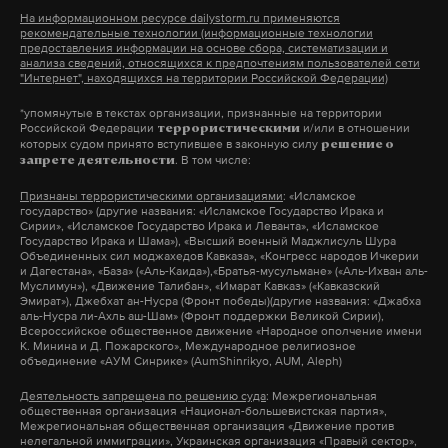
На информационном ресурсе dailystorm.ru применяются
рекомендательные технологии (информационные технологии
предоставления информации на основе сбора, систематизации и
анализа сведений, относящихся к предпочтениям пользователей сети
"Интернет", находящихся на территории Российской Федерации)
*упомянутые в текстах организации, признанные на территории
Российской Федерации
и/или в отношении
террористическими
которых судом принято вступившее в законную силу
решение о
. В том числе:
запрете деятельности
Признаны террористическими организациями
: «Исламское
государство» (другие названия: «Исламское Государство Ирака и
Сирии», «Исламское Государство Ирака и Леванта», «Исламское
Государство Ирака и Шама»), «Высший военный Маджлисуль Шура
Объединенных сил моджахедов Кавказа», «Конгресс народов Ичкерии
и Дагестана», «База» («Аль-Каида»),«Братья-мусульмане» («Аль-Ихван аль-
Муслимун»), «Движение Талибан», «Имарат Кавказ» («Кавказский
Эмират»), Джебхат ан-Нусра (Фронт победы)(другие названия: «Джабха
аль-Нусра ли-Ахль аш-Шам» (Фронт поддержки Великой Сирии),
Всероссийское общественное движение «Народное ополчение имени
К. Минина и Д. Пожарского», Международное религиозное
объединение «АУМ Синрике» (AumShinrikyo, AUM, Aleph)
Деятельность запрещена по решению суда
: Межрегиональная
общественная организация «Национал-большевистская партия»,
Межрегиональная общественная организация «Движение против
нелегальной иммиграции», Украинская организация «Правый сектор»,