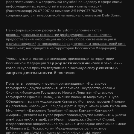
(зарегистрировано Федеральной службой по надзору в сфере связи,
информационных технологий и массовых коммуникаций
(Роскомнадзор) 20.07.2017 за номером ЭЛ №ФС77-70379)
сопровождаются гиперссылкой на материал с пометкой Daily Storm.
На информационном ресурсе dailystorm.ru применяются
рекомендательные технологии (информационные технологии
предоставления информации на основе сбора, систематизации и
анализа сведений, относящихся к предпочтениям пользователей сети
"Интернет", находящихся на территории Российской Федерации)
*упомянутые в текстах организации, признанные на территории
Российской Федерации
и/или в отношении
террористическими
которых судом принято вступившее в законную силу
решение о
. В том числе:
запрете деятельности
Признаны террористическими организациями
: «Исламское
государство» (другие названия: «Исламское Государство Ирака и
Сирии», «Исламское Государство Ирака и Леванта», «Исламское
Государство Ирака и Шама»), «Высший военный Маджлисуль Шура
Объединенных сил моджахедов Кавказа», «Конгресс народов Ичкерии
и Дагестана», «База» («Аль-Каида»),«Братья-мусульмане» («Аль-Ихван аль-
Муслимун»), «Движение Талибан», «Имарат Кавказ» («Кавказский
Эмират»), Джебхат ан-Нусра (Фронт победы)(другие названия: «Джабха
аль-Нусра ли-Ахль аш-Шам» (Фронт поддержки Великой Сирии),
Всероссийское общественное движение «Народное ополчение имени
К. Минина и Д. Пожарского», Международное религиозное
объединение «АУМ Синрике» (AumShinrikyo, AUM, Aleph)