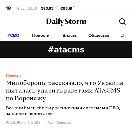
18+
6 авг. 2026
$80.93
€93.19
Daily Storm
#СВО
Новости
Власть
Общество
Дета
#atacms
Новости
Минобороны рассказало, что Украина
пыталась ударить ракетами ATACMS
по Воронежу
Все они были сбиты российскими системами ПВО,
заявили в ведомстве
10:08, 19 нояб. 2025
Иван Соколов