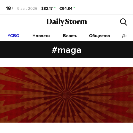
18+
9 авг. 2026
$82.17
€94.84
Daily Storm
#СВО
Новости
Власть
Общество
Дета
#maga