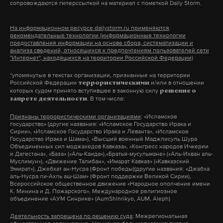
сопровождаются гиперссылкой на материал с пометкой Daily Storm.
На информационном ресурсе dailystorm.ru применяются
рекомендательные технологии (информационные технологии
предоставления информации на основе сбора, систематизации и
анализа сведений, относящихся к предпочтениям пользователей сети
"Интернет", находящихся на территории Российской Федерации)
*упомянутые в текстах организации, признанные на территории
Российской Федерации
и/или в отношении
террористическими
которых судом принято вступившее в законную силу
решение о
. В том числе:
запрете деятельности
Признаны террористическими организациями
: «Исламское
государство» (другие названия: «Исламское Государство Ирака и
Сирии», «Исламское Государство Ирака и Леванта», «Исламское
Государство Ирака и Шама»), «Высший военный Маджлисуль Шура
Объединенных сил моджахедов Кавказа», «Конгресс народов Ичкерии
и Дагестана», «База» («Аль-Каида»),«Братья-мусульмане» («Аль-Ихван аль-
Муслимун»), «Движение Талибан», «Имарат Кавказ» («Кавказский
Эмират»), Джебхат ан-Нусра (Фронт победы)(другие названия: «Джабха
аль-Нусра ли-Ахль аш-Шам» (Фронт поддержки Великой Сирии),
Всероссийское общественное движение «Народное ополчение имени
К. Минина и Д. Пожарского», Международное религиозное
объединение «АУМ Синрике» (AumShinrikyo, AUM, Aleph)
Деятельность запрещена по решению суда
: Межрегиональная