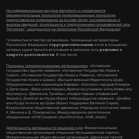
Это первая реакция российских дипломатов с
депутатам, ждут, когда их кандидат на выборы
планируется открыть к 9 мая будущего года», —
На информационном ресурсе dailystorm.ru применяются
начала 2017 года после того, как США заявили об
рекомендательные технологии (информационные технологии
расскажет о своем выдвижении самостоятельно.
заявила представитель городской
предоставления информации на основе сбора, систематизации и
аресте российской дипломатической
Как правило, этим кандидатом является
администрации.
анализа сведений, относящихся к предпочтениям пользователей сети
"Интернет", находящихся на территории Российской Федерации)
собственности и высылке сотрудников
Владимир Путин.
российского посольства в Москву. Из-за
*упомянутые в текстах организации, признанные на территории
Российской Федерации
и/или в отношении
террористическими
Подпишитесь на Daily Storm в
MAX
. Он
враждебности и нетерпимости американских
Очень показательным в разговоре с
которых судом принято вступившее в законную силу
решение о
. В том числе:
запрете деятельности
работает там, где тормозит интернет.
властей МИД РФ вынужден был поменять своего
парламентариями стало то, что представители
А еще мы есть в
Telegram
,
Дзен
и
VK
.
посла в США, отправив действующего дипломата
разных партий говорят о постоянных изменениях
Признаны террористическими организациями
: «Исламское
государство» (другие названия: «Исламское Государство Ирака и
Сергея Кисляка сенатором в Совет Федерации.
политической обстановки. По мнению ряда
Сирии», «Исламское Государство Ирака и Леванта», «Исламское
Макс
Telegram
Государство Ирака и Шама»), «Высший военный Маджлисуль Шура
CNN окрестил Кисляка «дипломатом из
экспертов, это значит, что на фоне
Объединенных сил моджахедов Кавказа», «Конгресс народов Ичкерии
и Дагестана», «База» («Аль-Каида»),«Братья-мусульмане» («Аль-Ихван аль-
дипломатов» благодаря его обширному опыту, но
противостояния с Западом пока мало кто
Муслимун»), «Движение Талибан», «Имарат Кавказ» («Кавказский
Дзен
VK
также сообщалось, что сотрудники разведки США
Эмират»), Джебхат ан-Нусра (Фронт победы)(другие названия: «Джабха
представляет, как будут проходить выборы и
аль-Нусра ли-Ахль аш-Шам» (Фронт поддержки Великой Сирии),
считают, что Кисляк является лучшим шпионом.
нужно ли ждать сюрпризов.
Всероссийское общественное движение «Народное ополчение имени
К. Минина и Д. Пожарского», Международное религиозное
Сам посол эти обвинения опроверг.
объединение «АУМ Синрике» (AumShinrikyo, AUM, Aleph)
«Ситуация в стране сложная. Санкции, отношение
Деятельность запрещена по решению суда
: Межрегиональная
Новым послом России в США станет замминистра
общественная организация «Национал-большевистская партия»,
Запада. Поэтому парламентские партии, несмотря
Межрегиональная общественная организация «Движение против