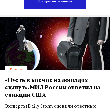
Продолжить чтение
всплывает информациях о консультациях с
политтехнологами по поводу его кампании, и что
главой предвыборного штаба может стать глава
АП Антон Вайно.
Хранят такое же молчание, с тихим шелестом
сплетен, и парламентские партии. Как рассказали
Daily Storm депутаты, четко определяться со
своими кандидатами партии будут осенью или
даже зимой, накануне Нового года.
Власть
Так, кандидат на выборах президента 2004 года
«Пусть в космос на лошадях
от КПРФ Николай Харитонов рассказал Daily
скачут». МИД России ответил на
Storm, что первостепенные задачи коммунистов —
санкции США
это сентябрьские выборы и празднование 100-
летия Октябрьской революции. Только после
Эксперты Daily Storm оценили ответные