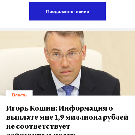
Любимов признает, что критики действительно
Продолжить чтение
много и кто-то видит в символе «орган
человеческого тела». По его мнению, это хорошо:
«демография будет только улучшаться».
«Уважаемые жители Рязани и области. Я очень
горжусь своим родным городом, его историей,
культурой, традициями и выдающимися
жителями, которые прославляли нашу землю
веками. Мы действительно заслуживаем стать
частью национальной туристско-рекреационной
Власть
системы страны, но для этого нужно уметь
рассказывать о наших достоинствах», – говорится
Игорь Кошин: Информация о
в размещенной на портале
www.change.org
выплате мне 1,9 миллиона рублей
петиции Марии Дерябовой.
не соответствует