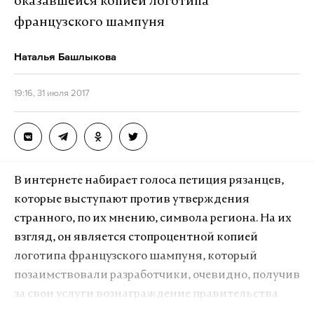
оказавшейся копией логотипа
французского шампуня
Наталья Башлыкова
19:16, 31 июля 2017
В интернете набирает голоса петиция рязанцев,
которые выступают против утверждения
странного, по их мнению, символа региона. На их
взгляд, он является стопроцентной копией
логотипа французского шампуня, который
позаимствовали разработчики, очевидно, получив
за свои услуги вознаграждение правительства
Рязанской области. Врио губернатора Николай