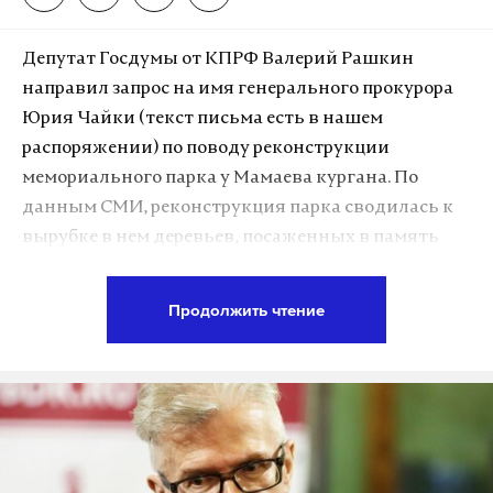
Депутат Госдумы от КПРФ Валерий Рашкин
направил запрос на имя генерального прокурора
Юрия Чайки (текст письма есть в нашем
распоряжении) по поводу реконструкции
мемориального парка у Мамаева кургана. По
данным СМИ, реконструкция парка сводилась к
вырубке в нем деревьев, посаженных в память
жертв Великой Отечественной войны. Депутат-
коммунист просит проверить администрацию
Продолжить чтение
Волгоградской области на предмет незаконной
вырубки парка и уничтожения культурного
наследия.
Мемориальный парк у подножия Мамаева
кургана был создан еще до открытия мемориала,