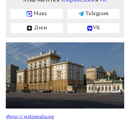
А еще мы есть в
Telegram
,
Дзен
и
VK
.
Макс
Telegram
Дзен
VK
Фото: © wikimedia.org