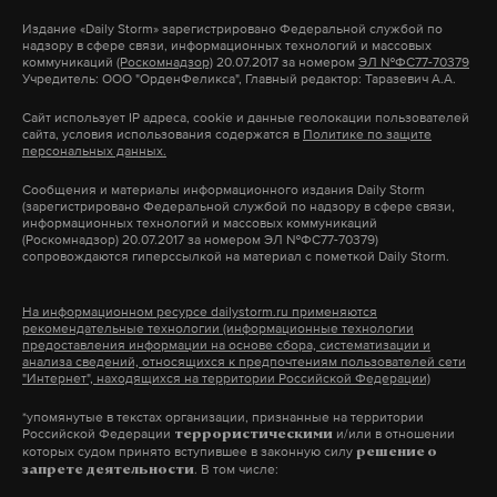
предоставить публичный и подробный
работает там, где тормозит интернет.
автомобилей и восемь туристических автобусов
Издание
«Daily Storm»
зарегистрировано Федеральной службой по
финансовый отчет госорганам — откуда
А еще мы есть в
Telegram
,
Дзен
и
VK
.
на территории планируется построить
надзору в сфере связи, информационных технологий и массовых
поступили средства, нет ли среди жертвователей
коммуникаций
(Роскомнадзор)
20.07.2017 за номером
ЭЛ №ФС77-70379
медиацентр, который будет освещать матчи
Учредитель: ООО "ОрденФеликса", Главный редактор: Таразевич А.А.
Макс
Telegram
иностранцев и на что ушли деньги.
футбольного первенства.
Сайт использует IP адреса, cookie и данные геолокации пользователей
сайта, условия использования содержатся в
Политике по защите
Дзен
VK
персональных данных.
Навального закон в принципе ни к чему не
«Мамаев курган» — место ожесточенных боев в
обязывает. Он может собирать деньги и по
1942—1943 гг.», являющийся к тому же
Сообщения и материалы информационного издания Daily Storm
(зарегистрировано Федеральной службой по надзору в сфере связи,
собственному желанию составлять финансовые
кандидатом на включение в список Всемирного
информационных технологий и массовых коммуникаций
(Роскомнадзор) 20.07.2017 за номером ЭЛ №ФС77-70379)
отчеты. Он их и пытается составлять, но, надо
наследия ЮНЕСКО.
сопровождаются гиперссылкой на материал с пометкой Daily Storm.
признать, они достаточно поверхностны. Более
Фото: ©
wikimedia.org
того, судя по его отчетам, он собирает деньги не
На информационном ресурсе dailystorm.ru применяются
рекомендательные технологии (информационные технологии
только через счет в «Сбербанке», где можно
предоставления информации на основе сбора, систематизации и
установить жертвователя, но и через биткойны,
анализа сведений, относящихся к предпочтениям пользователей сети
"Интернет", находящихся на территории Российской Федерации)
где дарителем может быть кто угодно, и мы
*упомянутые в текстах организации, признанные на территории
никогда об этом не узнаем.
Российской Федерации
и/или в отношении
террористическими
которых судом принято вступившее в законную силу
решение о
. В том числе:
запрете деятельности
Скриншот © Daily Storm
«У нас по закону партии и зарегистрированные