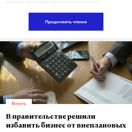
именно американский гость выступил
посредником в переговорах администраций
президентов США и России. Однако не факт, что
Продолжить чтение
эти договоренности сохранятся до июльского
саммита G20 в Гамбурге. Как считают эксперты,
Россия может от них отказаться, если США
нанесут новый удар по Сирии.
«На сегодня никаких предпосылок для
улучшения отношений России и США нет. Сенат
США обсуждает новые секторальные санкции, а
Пентагон заявил о том, что он будет наносить
удары в Сирии независимо от позиции России. То
Власть
есть фактически под удар американских и
коалиционных сил ставятся наши военные
В правительстве решили
советники. Кроме того, от американцев сейчас
избавить бизнес от внеплановых
звучат заявления о том, что власти Сирии вместе с