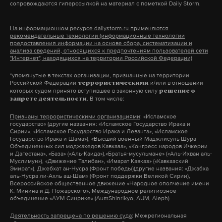
сопровождаются гиперссылкой на материал с пометкой Daily Storm.
Внеплановые проверки предлагается перенести в
Подпишитесь на Daily Storm в
MAX
. Он
интернет. Юридические лица и индивидуальные
На информационном ресурсе dailystorm.ru применяются
рекомендательные технологии (информационные технологии
работает там, где тормозит интернет.
предприниматели смогут завести электронные
предоставления информации на основе сбора, систематизации и
А еще мы есть в
Telegram
,
Дзен
и
VK
.
«Личные кабинеты» на сайте госуслуг и на все
анализа сведений, относящихся к предпочтениям пользователей сети
"Интернет", находящихся на территории Российской Федерации)
внеплановые претензии ревизоров отвечать в
Макс
Telegram
*упомянутые в текстах организации, признанные на территории
онлайн-режиме. Однако, как отметил собеседник
Российской Федерации
и/или в отношении
террористическими
в «Открытом правительстве», в некоторых
которых судом принято вступившее в законную силу
решение о
Дзен
VK
. В том числе:
запрете деятельности
случаях ревизоры смогут внепланово выезжать
Признаны террористическими организациями
: «Исламское
на предприятия.
государство» (другие названия: «Исламское Государство Ирака и
Сирии», «Исламское Государство Ирака и Леванта», «Исламское
Государство Ирака и Шама»), «Высший военный Маджлисуль Шура
«Проверки будут происходить по обращениям
Объединенных сил моджахедов Кавказа», «Конгресс народов Ичкерии
и Дагестана», «База» («Аль-Каида»),«Братья-мусульмане» («Аль-Ихван аль-
граждан, если есть угроза жизни или здоровью. В
Муслимун»), «Движение Талибан», «Имарат Кавказ» («Кавказский
Эмират»), Джебхат ан-Нусра (Фронт победы)(другие названия: «Джабха
таком случае проверка будет проведена, и для
аль-Нусра ли-Ахль аш-Шам» (Фронт поддержки Великой Сирии),
Всероссийское общественное движение «Народное ополчение имени
этого необязательно заносить ее в сразу в реестр.
К. Минина и Д. Пожарского», Международное религиозное
Первоначально нужно сообщить в прокуратуру о
объединение «АУМ Синрике» (AumShinrikyo, AUM, Aleph)
проверке и совершить ее. А уже по итогам можно
Деятельность запрещена по решению суда
: Межрегиональная