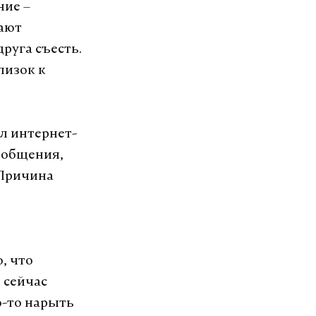
ние –
дают
друга съесть.
лизок к
л интернет-
ообщения,
 Причина
, что
 сейчас
о-то нарыть