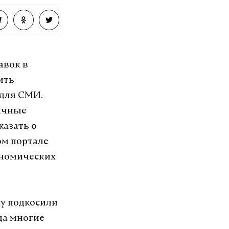
авок в
ить
 для СМИ.
личные
казать о
ом портале
ономических
ду подкосили
да многие