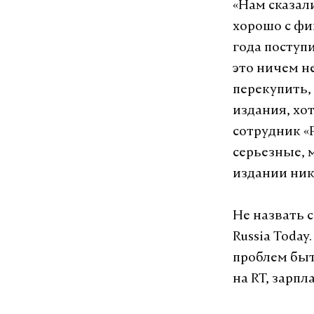
«Нам сказал
хорошо с фи
года поступ
это ничем н
перекупить, 
издания, хо
сотрудник «
серьезные, м
издании ник
Не назвать 
Russia Today
проблем быт
на RT, зарп