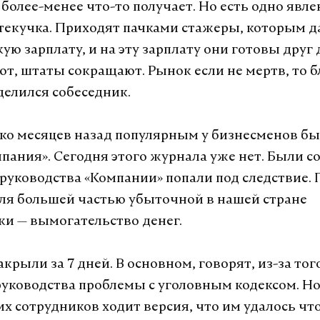
о более-менее что-то получает. Но есть одно явле
текучка. Приходят пачками стажеры, которым 
ю зарплату, и на эту зарплату они готовы друг 
т, штаты сокращают. Рынок если не мертв, то б
делился собеседник.
ко месяцев назад популярным у бизнесменов бы
пания». Сегодня этого журнала уже нет. Были с
 руководства «Компании» попали под следствие.
ля большей частью убыточной в нашей стране
и — вымогательство денег.
крыли за 7 дней. В основном, говорят, из-за того
руководства проблемы с уголовным кодексом. Но
х сотрудников ходит версия, что им удалось чт