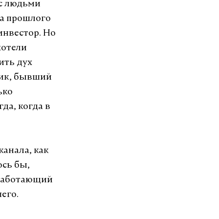
 с людьми
та прошлого
инвестор. Но
хотели
ить дух
ник, бывший
ько
да, когда в
канала, как
ось бы,
 работающий
его.