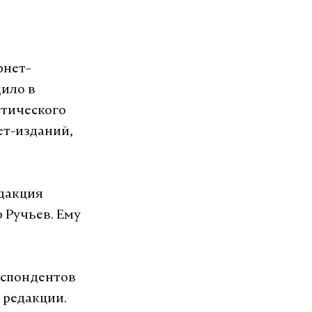
рнет-
дило в
стического
ет-изданий,
едакция
р Ручьев. Ему
респондентов
 редакции.