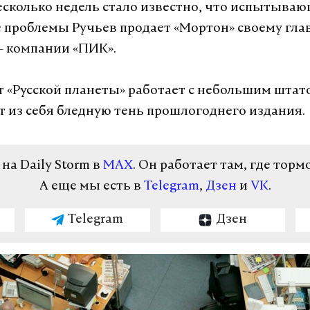
есколько недель стало известно, что испытыва
проблемы Ручьев продает «Мортон» своему гла
– компании «ПИК».
т «Русской планеты» работает с небольшим штат
т из себя бледную тень прошлогоднего издания.
а Daily Storm в
MAX
. Он работает там, где торм
А еще мы есть в
Telegram
,
Дзен
и
VK
.
Telegram
Дзен