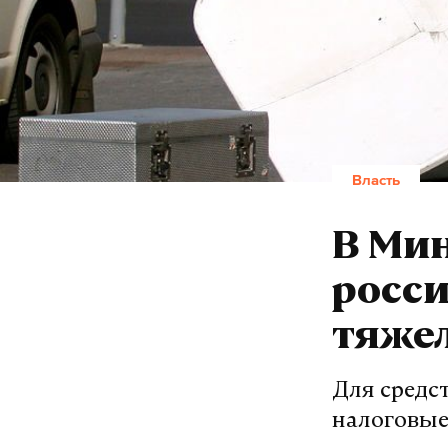
Власть
В Мин
росси
тяжел
Для средс
налоговые