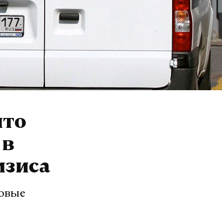
что
 в
изиса
новые