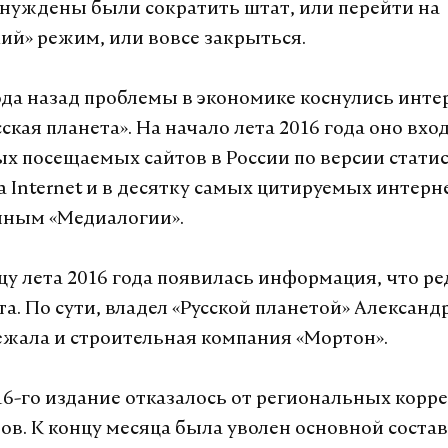
уждены были сократить штат, или перейти на
ий» режим, или вовсе закрыться.
года назад проблемы в экономике коснулись инте
ская планета». На начало лета 2016 года оно вхо
ых посещаемых сайтов в России по версии стати
xa Internet и в десятку самых цитируемых интерн
нным «Медиалогии».
цу лета 2016 года появилась информация, что р
а. По сути, владел «Русской планетой» Александ
жала и строительная компания «Мортон».
016-го издание отказалось от региональных кор
ов. К концу месяца была уволен основной состав