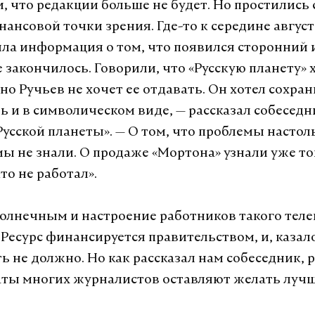
и, что редакции больше не будет. Но простились
нансовой точки зрения. Где-то к середине авгус
ила информация о том, что появился сторонний 
е закончилось. Говорили, что «Русскую планету» 
но Ручьев не хочет ее отдавать. Он хотел сохран
ть и в символическом виде, — рассказал собесед
Русской планеты». — О том, что проблемы настол
ы не знали. О продаже «Мортона» узнали уже тог
то не работал».
солнечным и настроение работников такого теле
. Ресурс финансируется правительством, и, казал
ь не должно. Но как рассказал нам собеседник,
латы многих журналистов оставляют желать лучш