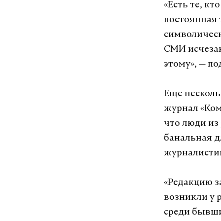
«Есть те, кт
постоянная 
символическу
СМИ исчезаю
этому», — по
Еще несколь
журнал «Ком
что люди из
банальная д
журналистик
«Редакцию за
возникли у 
среди бывши