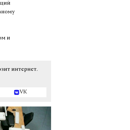
ющий
вному
ом и
озит интернет.
VK