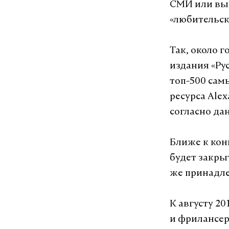
СМИ или вын
«любительск
Так, около 
издания «Рус
топ-500 сам
ресурса Ale
согласно да
Ближе к кон
будет закрыт
же принадле
К августу 2
и фрилансер