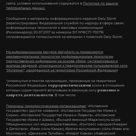
жюльеном.
сайта, условия использования содержатся в
Политике по защите
ждет от своих членов.
снизился на 130,6 миллиардов рублей, однако у 27
персональных данных.
субъектов госдолг все-таки вырос. Регионами-
Сообщения и материалы информационного издания Daily Storm
«От каждого человека, обученного догматам,
лидерами глава Счётной палаты назвала
(зарегистрировано Федеральной службой по надзору в сфере связи,
информационных технологий и массовых коммуникаций
ожидается, что он будет делиться убеждениями.
Камчатский край – 45,2%, Республику Ингушетия
(Роскомнадзор) 20.07.2017 за номером ЭЛ №ФС77-70379)
Чтобы он делал это эффективно, отрабатываются
сопровождаются гиперссылкой на материал с пометкой Daily Storm.
– 25,1% и Дагестан – 13,8%.
проповеднические навыки. Это навыки подхода к
Подпишитесь на Daily Storm в
MAX
. Он
На информационном ресурсе dailystorm.ru применяются
человеку, перехода на религиозную тему,
По ее словам, недостаток средств на
работает там, где тормозит интернет.
рекомендательные технологии (информационные технологии
закладывание основания для следующих встреч.
предоставления информации на основе сбора, систематизации и
сбалансированность региональных бюджетов
А еще мы есть в
Telegram
,
Дзен
и
VK
.
анализа сведений, относящихся к предпочтениям пользователей сети
Начинающий проповедник проходит
"Интернет", находящихся на территории Российской Федерации)
составляет от 300 до 500 миллиардов рублей.
собеседование на знание догматики организации.
Макс
Telegram
*упомянутые в текстах организации, признанные на территории
Российской Федерации
и/или в отношении
Если он одобрен как возвещатель, он выходит в
террористическими
«Мы считаем целесообразным и необходимым в
которых судом принято вступившее в законную силу
решение о
Дзен
VK
служение с опытным напарником. После
рамках поправок к бюджету 2017 года снова
. В том числе:
запрете деятельности
нескольких месяцев проповедования и отчетов о
вернуться к теме реструктуризации долга
Признаны террористическими организациями
: «Исламское
служении человек готовится к крещению», —
государство» (другие названия: «Исламское Государство Ирака и
отдельным субъектам РФ», – обратилась Татьяна
Фото: ©
kremlin.ru
Сирии», «Исламское Государство Ирака и Леванта», «Исламское
рассказала Оксана.
Голикова к спикеру Совета Федерации Валентине
Государство Ирака и Шама»), «Высший военный Маджлисуль Шура
Объединенных сил моджахедов Кавказа», «Конгресс народов Ичкерии
Матвиенко.
и Дагестана», «База» («Аль-Каида»),«Братья-мусульмане» («Аль-Ихван аль-
Муслимун»), «Движение Талибан», «Имарат Кавказ» («Кавказский
На этапе крещения адепт более детально