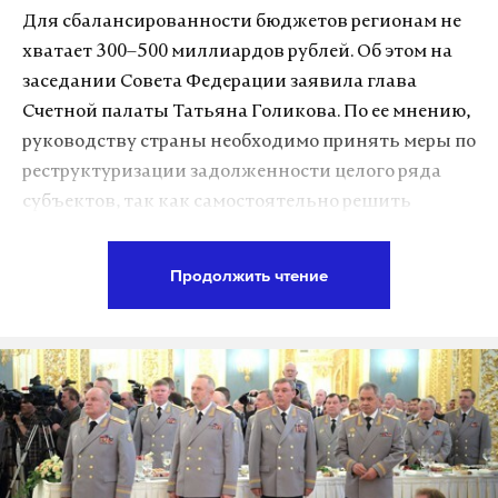
Для сбалансированности бюджетов регионам не
Вероятно, есть и третий вопрос: каковы
хватает 300–500 миллиардов рублей. Об этом на
технологии психологического воздействия
заседании Совета Федерации заявила глава
подобных организаций на широкие
Счетной палаты Татьяна Голикова. По ее мнению,
общественные массы? Знать рецепт такой
руководству страны необходимо принять меры по
массовой покорности, наверняка, хотят многие
реструктуризации задолженности целого ряда
политики.
субъектов, так как самостоятельно решить
проблему нарастающего госдолга они не смогут. В
Как показывает судьба многих экс-религиозных
правительстве считают, что в целом тенденция по
Продолжить чтение
организаций, на два ключевых вопроса власти
сокращению долгов субъектов позитивная и
нашли неутешительные ответы.
отмечают, что за аналогичный период в 2016 году
они сократились на 156 миллиардов рублей, а
Первой большой сектой, которая попала под руку
российская экономика набирает рост от месяца к
российских правоохранителей, стала секта «бога
месяцу.
Кузи». Эта организация никогда не имела
регистрации. Но дурацкое название и отсутствие
От роста к банкроту
какого-либо статуса не помешало ей