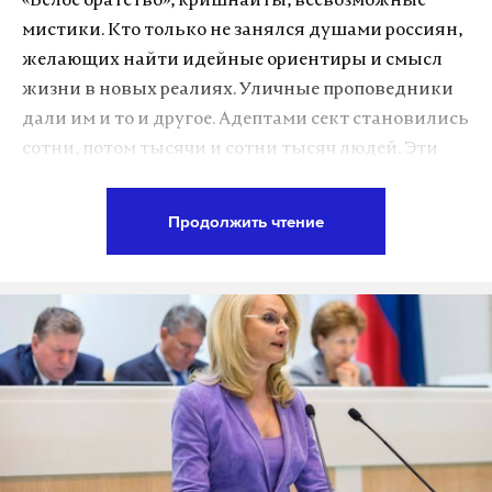
«Белое братство», кришнаиты, всевозможные
мистики. Кто только не занялся душами россиян,
желающих найти идейные ориентиры и смысл
жизни в новых реалиях. Уличные проповедники
дали им и то и другое. Адептами сект становились
сотни, потом тысячи и сотни тысяч людей. Эти
объединения со временем получили статус
официальных религиозных организаций.
Продолжить чтение
Подпишитесь на Daily Storm в
MAX
. Он
работает там, где тормозит интернет.
А еще мы есть в
Telegram
,
Дзен
и
VK
.
Макс
Telegram
Дзен
VK