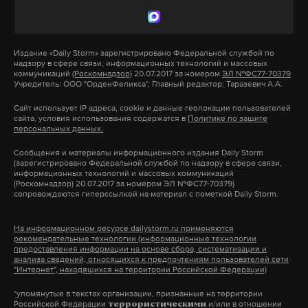
Фото: предоставлено собеседником Daily Storm
люк — ничего не открывалось. Нас спас мужчина.
Он проходил мимо, услышал наши голоса и с
Нефтяной дождь — дети идут в
Издание
«Daily Storm»
зарегистрировано Федеральной службой по
огромным усилием открыл дверь», — вспоминает
школу
надзору в сфере связи, информационных технологий и массовых
собеседница.
коммуникаций
(Роскомнадзор)
20.07.2017 за номером
ЭЛ №ФС77-70379
Учредитель: ООО "ОрденФеликса", Главный редактор: Таразевич А.А.
17 апреля жителям сообщили, что школы
Сайт использует IP адреса, cookie и данные геолокации пользователей
Семью спас мужчина по имени Ахмед (имя
открыты. Занятия отменять не будут. Все
сайта, условия использования содержатся в
Политике по защите
изменено). Он помог Гульнаре и ее детям
персональных данных.
остальное — на усмотрение родителей.
выбраться из машины. Ливень не стихал
Создавалось впечатление, что ничего не
Сообщения и материалы информационного издания Daily Storm
(зарегистрировано Федеральной службой по надзору в сфере связи,
несколько часов, мешая отбуксировать
произошло. На улице — нефтяной дождь, но все
информационных технологий и массовых коммуникаций
автомобиль: трос срывало под напором воды.
(Роскомнадзор) 20.07.2017 за номером ЭЛ №ФС77-70379)
работают и ходят в школу. А потом у детей —
сопровождаются гиперссылкой на материал с пометкой Daily Storm.
Лишь после нескольких попыток машину удалось
головные боли, низкий гемоглобин, возможно,
оттащить в безопасное место.
лейкемия или что похуже. Кто будет за это
На информационном ресурсе dailystorm.ru применяются
рекомендательные технологии (информационные технологии
отвечать?
предоставления информации на основе сбора, систематизации и
Гульнара с детьми остались на ночь в доме своего
анализа сведений, относящихся к предпочтениям пользователей сети
"Интернет", находящихся на территории Российской Федерации)
спасителя. По ее словам, их приняли как родных:
Моя дочь заканчивает одиннадцатый класс, у нее
*упомянутые в текстах организации, признанные на территории
накормили, дали согреться. На следующий день
на носу ЕГЭ. Занятия в школе никто не отменял. За
Российской Федерации
и/или в отношении
террористическими