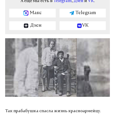
А еще мы есть в
Telegram
,
Дзен
и
VK
.
Макс
Telegram
Дзен
VK
Так прабабушка спасла жизнь красноармейцу.