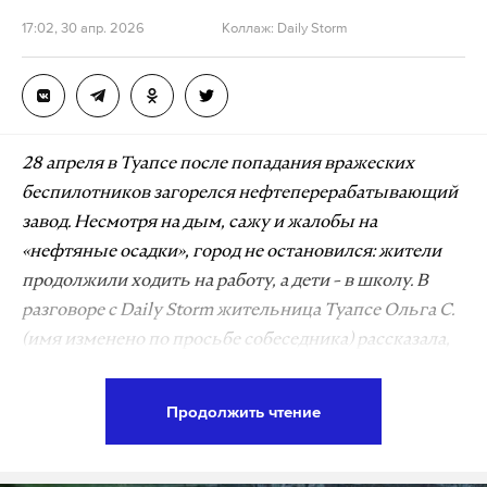
17:02, 30 апр. 2026
Коллаж: Daily Storm
28 апреля в Туапсе после попадания вражеских
беспилотников загорелся нефтеперерабатывающий
завод. Несмотря на дым, сажу и жалобы на
«нефтяные осадки», город не остановился: жители
продолжили ходить на работу, а дети - в школу. В
разговоре с Daily Storm жительница Туапсе Ольга С.
(имя изменено по просьбе собеседника) рассказала,
как горожане пытаются наладить жизнь на фоне
длительного бедствия.
Продолжить чтение
«Проснулась среди ночи. Огонь
повсюду»