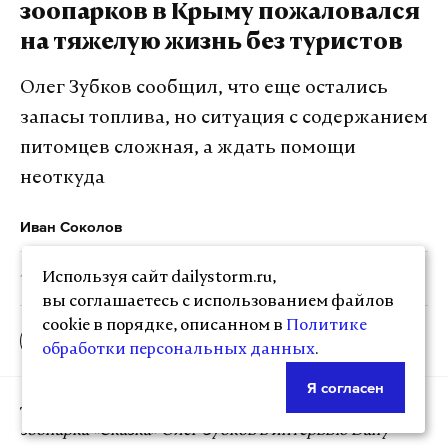
зоопарков в Крыму пожаловался
на тяжелую жизнь без туристов
Подпишитесь на Daily Storm в
MAX
. Он
работает там, где тормозит интернет.
Олег Зубков сообщил, что еще остались
А еще мы есть в
Telegram
,
Дзен
и
VK
.
запасы топлива, но ситуация с содержанием
Макс
Telegram
питомцев сложная, а ждать помощи
неоткуда
Дзен
VK
Иван Соколов
Используя сайт dailystorm.ru,
12:30, 23 июня 2026
Коллаж: Daily Storm
вы соглашаетесь с использованием файлов
cookie в порядке, описанном в
Политике
обработки персональных данных
.
Я согласен
Директор крымского сафари-парка «Тайган» и
зоопарка «Сказка» Олег Зубков в интервью Daily