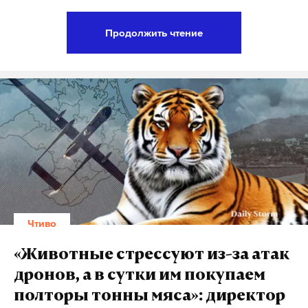
неожиданно появилось после недели затяжных
дождей. В этом есть что-то почти простое — как в
Продолжить чтение
любом большом дворе, где люди живут своей
повседневностью.
— А концерт где будет? — спрашиваю я у одного из
них.
Он отвечает, не останавливаясь:
— У корпуса. Прямо идите — услышите.
В сквере перед хирургическим корпусом
появилась импровизированная сцена. Возле
Чтиво
«артистов» уже сидели зрители. Кто-то пришел
заранее, кто-то подошел по пути из корпусов.
«Животные стрессуют из-за атак
Первые военнослужащие начали собираться еще
дронов, а в сутки им покупаем
за час до начала.
полторы тонны мяса»: директор