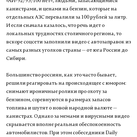
«АИ-92/95/100 нет», людьми, запасающимися
канистрами, и ценами на бензин, которые на
отдельных АЗС перевалили за 100 рублей за литр.
И если сначала казалось, что речь идет о
локальных трудностях столичного региона, то
вскоре соцсети заполнили видео с автозаправок из
самых разных уголков страны — от юга России до
Сибири.
Большинство россиян, как это часто бывает,
решили реагировать на происходящее с юмором:
снимают ироничные ролики про охоту за
бензином, соревнуются в размерах запасов
топлива и шутят о новой народной валюте —
канистрах. Однако за мемами и вирусными видео
скрывается вполне реальная обеспокоенность
автомобилистов. При этом собеседники Daily