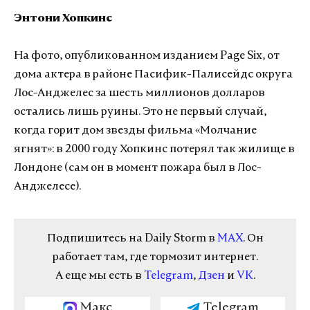
Энтони Хопкинс
На фото, опубликованном изданием Page Six, от
дома актера в районе Пасифик-Палисейдс округа
Лос-Анджелес за шесть миллионов долларов
остались лишь руины. Это не первый случай,
когда горит дом звезды фильма «Молчание
ягнят»: в 2000 году Хопкинс потерял так жилище в
Лондоне (сам он в момент пожара был в Лос-
Анджелесе).
Подпишитесь на Daily Storm в
MAX
. Он
работает там, где тормозит интернет.
А еще мы есть в
Telegram
,
Дзен
и
VK
.
Макс
Telegram