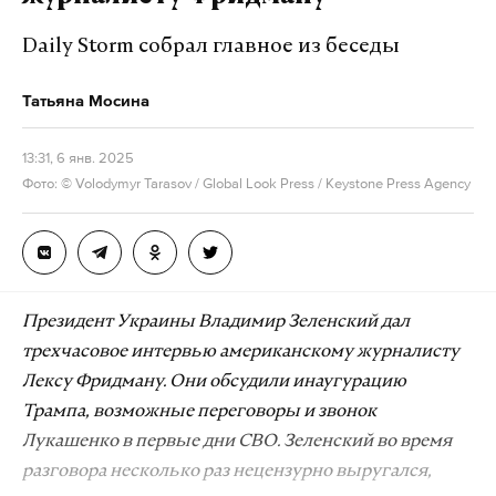
студентов
Daily Storm собрал главное из беседы
В Министерстве науки и высшего образования
Татьяна Мосина
сообщили, что дипломы нынешних
выпускников-бакалавров сохранят свою
13:31, 6 янв. 2025
ценность. Процесс перехода к новой системе будет
Фото: © Volodymyr Tarasov / Global Look Press / Keystone Press Agency
постепенным, и студенты, которые уже учатся по
старой программе, смогут завершить ее без
изменений. В ведомстве уточнили, что сроки
обучения не изменятся для студентов
Президент Украины Владимир Зеленский дал
медицинских направлений.
трехчасовое интервью американскому журналисту
Лексу Фридману. Они обсудили инаугурацию
В мае 2023-го в России запустили пилотный
Трампа, возможные переговоры и звонок
проект, в котором участвуют шесть вузов:
Лукашенко в первые дни СВО. Зеленский во время
Московский авиационный институт,
разговора несколько раз нецензурно выругался,
Университет науки и технологий МИСИС,