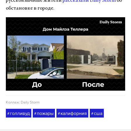
русскоязычные жители
рассказали Daily Storm
об
обстановке в городе.
Коллаж: Daily Storm
голливуд
пожары
калифорния
сша
#
#
#
#