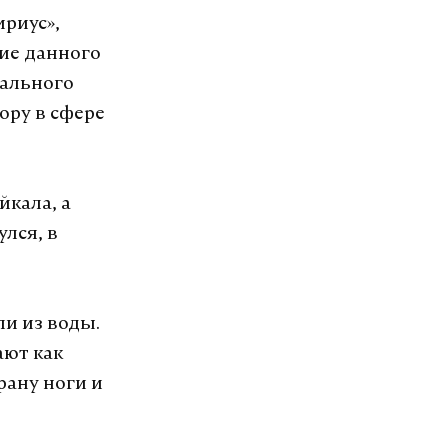
ириус»,
ие данного
ального
ору в сфере
йкала, а
улся, в
ли из воды.
ают как
рану ноги и