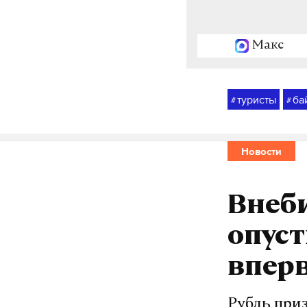
Макс
туристы
ба
#
#
Новости
Внеби
опуст
вперв
Рубль при