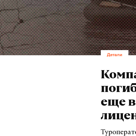
Детали
Компа
погиб
еще в
лицен
Туроперат