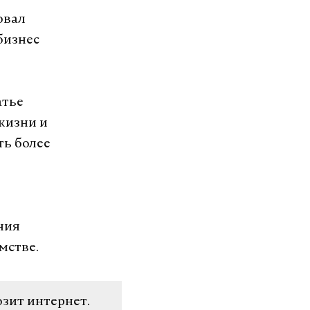
овал
бизнес
атье
жизни и
ть более
ния
мстве.
озит интернет.