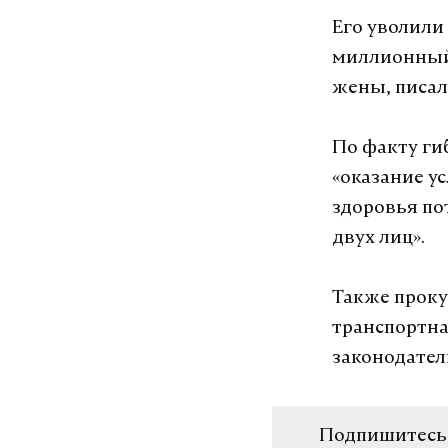
Его уволили
миллионный 
жены, писал
По факту ги
«оказание у
здоровья по
двух лиц».
Также проку
транспортна
законодател
Подпишитесь н