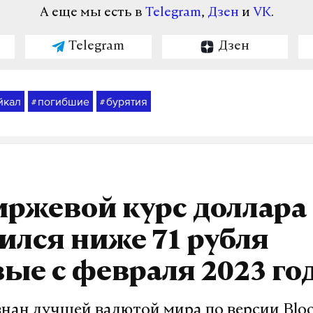
А еще мы есть в
Telegram
,
Дзен
и
VK
.
Telegram
Дзен
йкал
погибшие
бурятия
#
#
ржевой курс доллара
ился ниже 71 рубля
ые с февраля 2023 го
знан лучшей валютой мира по версии Blo