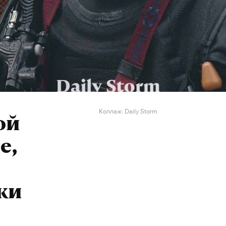
Коллаж: Daily Storm
ой
е,
ки