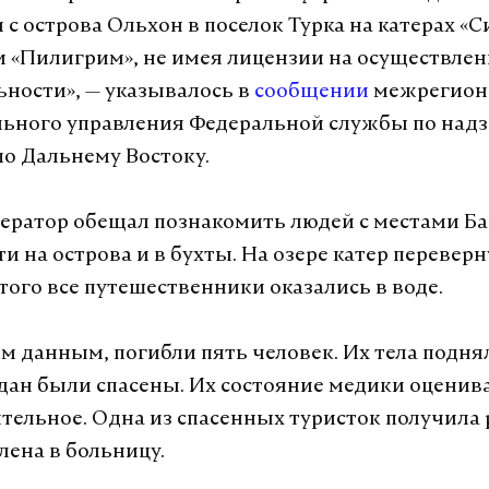
с острова Ольхон в поселок Турка на катерах «С
 «Пилигрим», не имея лицензии на осуществлен
ьности», — указывалось в
сообщении
межрегион
ьного управления Федеральной службы по надз
по Дальнему Востоку.
ператор обещал познакомить людей с местами Ба
и на острова и в бухты. На озере катер переверн
того все путешественники оказались в воде.
м данным, погибли пять человек. Их тела подня
дан были спасены. Их состояние медики оценив
тельное. Одна из спасенных туристок получила 
лена в больницу.