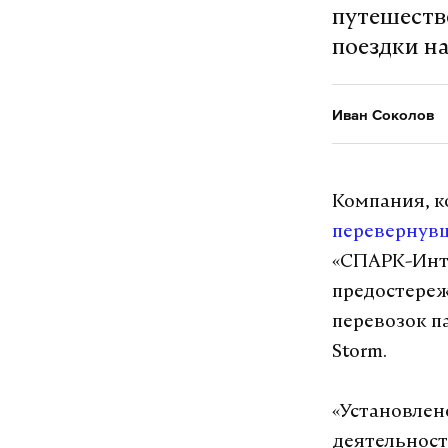
путешеств
поездки на
Иван Соколов
Компания, к
перевернув
«СПАРК-Инте
предостереж
перевозок п
Storm.
«Установлен
деятельност