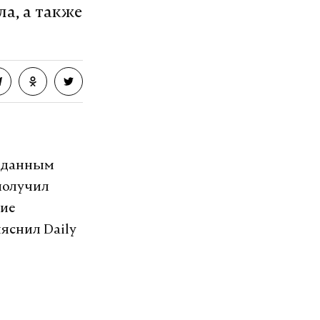
а, а также
о данным
получил
ние
яснил Daily