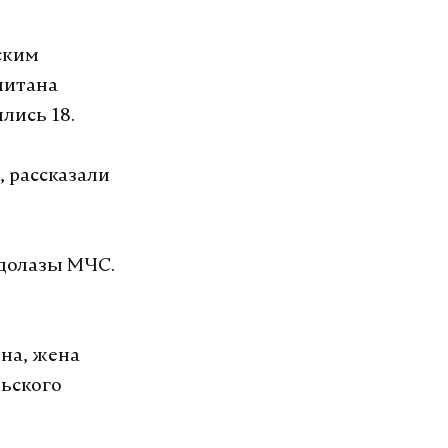
ским
читана
лись 18.
 рассказали
одолазы МЧС.
на, жена
льского