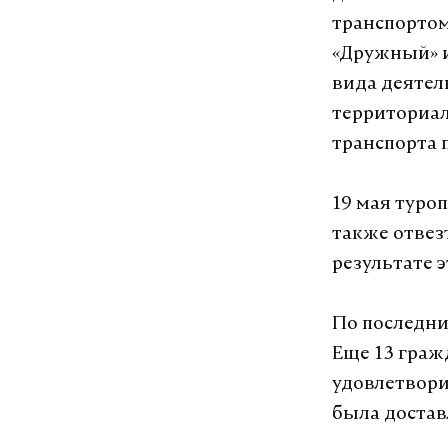
транспортом 
«Дружный» и
вида деятел
территориал
транспорта 
19 мая туро
также отвезт
результате э
По последни
Еще 13 граж
удовлетвори
была достав