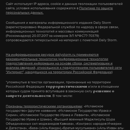
Сайт использует IP адреса, cookie и данные геолокации пользователей
В феврале 2026 года домен WhatsApp
исчез
из
ближайшей многоэтажки — 305 метров, до
сайта, условия использования содержатся в
школьники
Политике по защите
#
DNS-серверов ведомства. СМИ расценили это как
персональных данных.
детского сада — порядка 500.
полную блокировку платформы. Сейчас при
Сообщения и материалы информационного издания Daily Storm
(зарегистрировано Федеральной службой по надзору в сфере связи,
попытке открыть сайт пользователи из РФ видят
информационных технологий и массовых коммуникаций
Подпишитесь на Daily Storm в
MAX
. Он
ошибку. Под аналогичные ограничения попал и
(Роскомнадзор) 20.07.2017 за номером ЭЛ №ФС77-70379)
сопровождаются гиперссылкой на материал с пометкой Daily Storm.
работает там, где тормозит интернет.
мессенджер Telegram, основанный уехавшим из
А еще мы есть в
Telegram
,
Дзен
и
VK
.
России Павлом Дуровым.
На информационном ресурсе dailystorm.ru применяются
рекомендательные технологии (информационные технологии
предоставления информации на основе сбора, систематизации и
Макс
Telegram
* Принадлежит корпорации Meta, признанной
анализа сведений, относящихся к предпочтениям пользователей сети
"Интернет", находящихся на территории Российской Федерации)
экстремистской и запрещенной в РФ.
Дзен
VK
*упомянутые в текстах организации, признанные на территории
Российской Федерации
и/или в отношении
террористическими
которых судом принято вступившее в законную силу
решение о
. В том числе:
запрете деятельности
Подпишитесь на Daily Storm в
MAX
. Он
работает там, где тормозит интернет.
Признаны террористическими организациями
: «Исламское
государство» (другие названия: «Исламское Государство Ирака и
А еще мы есть в
Telegram
,
Дзен
и
VK
.
Сирии», «Исламское Государство Ирака и Леванта», «Исламское
Государство Ирака и Шама»), «Высший военный Маджлисуль Шура
Объединенных сил моджахедов Кавказа», «Конгресс народов Ичкерии
Макс
Telegram
и Дагестана», «База» («Аль-Каида»),«Братья-мусульмане» («Аль-Ихван аль-