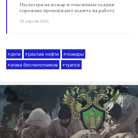
Несмотря на пожар и токсичные осадки
горожане продолжают ходить на работу
30 апреля 2026
дети
разлив нефти
пожары
#
#
#
атака беспилотников
туапсе
#
#