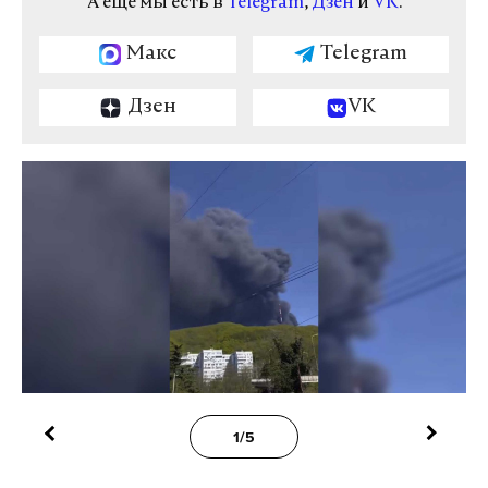
А еще мы есть в
Telegram
,
Дзен
и
VK
.
Макс
Telegram
Дзен
VK
1/5