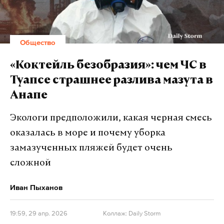
загрязнения в Туапсе будут гораздо
значительнее, чем недавно в Анапе, а в
ближайшее время часть нефтепродуктов
Общество
уже попадет в Сочи и на территорию
Геленджика. Стоит ли верить таким
«Коктейль безобразия»: чем ЧС в
прогнозам?
Туапсе страшнее разлива мазута в
Анапе
— Считаю, что это фейки. Удаленность Сочи и
Адлера от района локализации этой аварии очень
Экологи предположили, какая черная смесь
значительная. Количество попавших в акваторию
оказалась в море и почему уборка
Черного моря нефтепродуктов — недостаточное,
замазученных пляжей будет очень
чтобы растечься на такую величину. Просто
сложной
законы физики есть. Черное море ведь не
покроется сплошным пятном. Понятно,
Иван Пыханов
произошла экологическая катастрофа локального
уровня, что в этом ничего хорошего. В районе Сочи
19:59, 29 апр. 2026
Коллаж: Daily Storm
есть и нефтехранилища, и перегрузочные