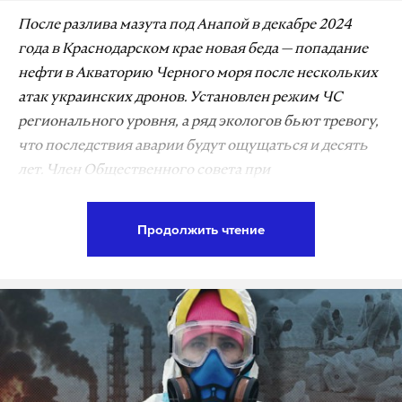
После разлива мазута под Анапой в декабре 2024
года в Краснодарском крае новая беда — попадание
нефти в Акваторию Черного моря после нескольких
атак украинских дронов. Установлен режим ЧС
регионального уровня, а ряд экологов бьют тревогу,
что последствия аварии будут ощущаться и десять
лет. Член Общественного совета при
Росприроднадзоре Владислав Жуков в интервью
Daily Storm развеял столь скептические прогнозы.
Продолжить чтение
По мнению эколога, ситуация в Туапсе непростая, но
вполне решаемая, а последствия разлива нефти
власти успеют устранить к началу туристического
сезона.
— Владислав Владимирович, ряд экспертов
утверждают, что последствия от нефтяного