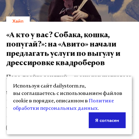
Хайп
«А кто у вас? Собака, кошка,
попугай?»: на «Авито» начали
предлагать услуги по выгулу и
дрессировке квадроберов
Пара-тройка занятий — и они как шелковые
Используя сайт dailystorm.ru,
Яна Бобылкина
вы соглашаетесь с использованием файлов
cookie в порядке, описанном в
Политике
обработки персональных данных
.
18:44, 4 окт. 2024
Коллаж: Daily Storm
Я согласен