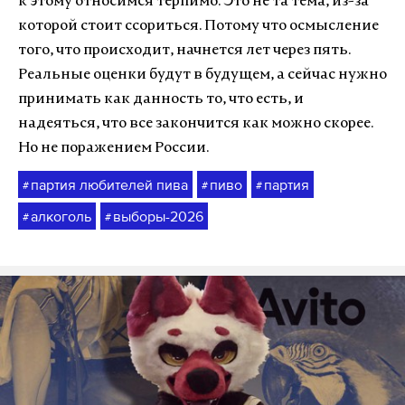
к этому относимся терпимо. Это не та тема, из-за
которой стоит ссориться. Потому что осмысление
того, что происходит, начнется лет через пять.
Реальные оценки будут в будущем, а сейчас нужно
принимать как данность то, что есть, и
надеяться, что все закончится как можно скорее.
Но не поражением России.
партия любителей пива
пиво
партия
#
#
#
алкоголь
выборы-2026
#
#