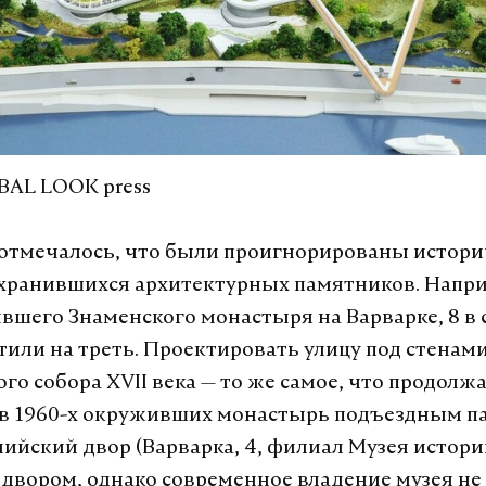
BAL LOOK press
 отмечалось, что были проигнорированы истор
хранившихся архитектурных памятников. Напр
вшего Знаменского монастыря на Варварке, 8 в 
тили на треть. Проектировать улицу под стенам
го собора XVII века — то же самое, что продолж
 в 1960-х окруживших монастырь подъездным п
ийский двор (Варварка, 4, филиал Музея истор
двором, однако современное владение музея не