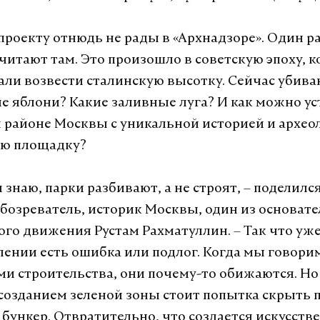
проекту отнюдь не рады в «Архнадзоре». Один р
читают там. Это произошло в советскую эпоху, к
али возвести сталинскую высотку. Сейчас убива
ие яблони? Какие заливные луга? И как можно ус
районе Москвы с уникальной историей и архео
ую площадку?
 знаю, парки разбивают, а не строят, – поделилс
 обозреватель, историк Москвы, один из основат
го движения Рустам Рахматуллин. – Так что уже
лении есть ошибка или подлог. Когда мы говорим
и строительства, они почему-то обижаются. Но
а созданием зеленой зоны стоит попытка скрыть
 бункер. Отвратительно, что создается искусст