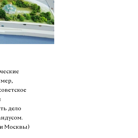
ические
имер,
советское
и
ать дело
андусом.
ии Москвы)