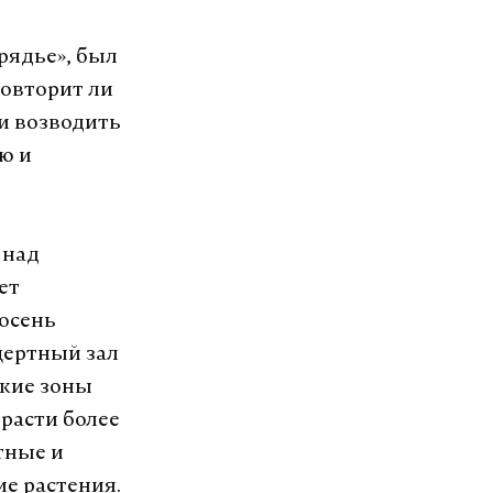
арядье», был
повторит ли
и возводить
ю и
 над
ет
осень
цертный зал
ские зоны
 расти более
тные и
ие растения.