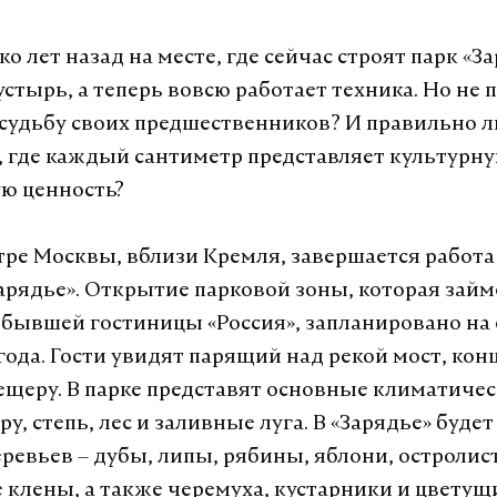
о лет назад на месте, где сейчас строят парк «З
стырь, а теперь вовсю работает техника. Но не 
 судьбу своих предшественников? И правильно л
е, где каждый сантиметр представляет культурну
ую ценность?
тре Москвы, вблизи Кремля, завершается работа
арядье». Открытие парковой зоны, которая займ
бывшей гостиницы «Россия», запланировано на 
ода. Гости увидят парящий над рекой мост, кон
ещеру. В парке представят основные климатиче
ру, степь, лес и заливные луга. В «Зарядье» будет
еревьев – дубы, липы, рябины, яблони, остролис
 клены, а также черемуха, кустарники и цветущ