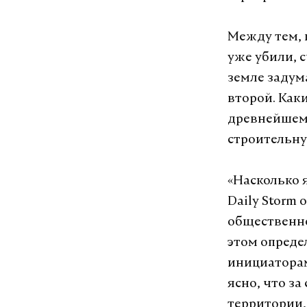
Между тем, 
уже убили, с
земле задум
второй. Как
древнейшем 
строительн
«Насколько я
Daily Storm
общественно
этом опреде
инициаторам
ясно, что з
территории,