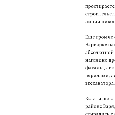
простираетс
строительст
линии никог
Еще громче 
Варварке на
абсолютной 
наглядно пр
фасады, ле
перилами, л
экскаватора.
Кстати, по с
районе Заря
стирались с 