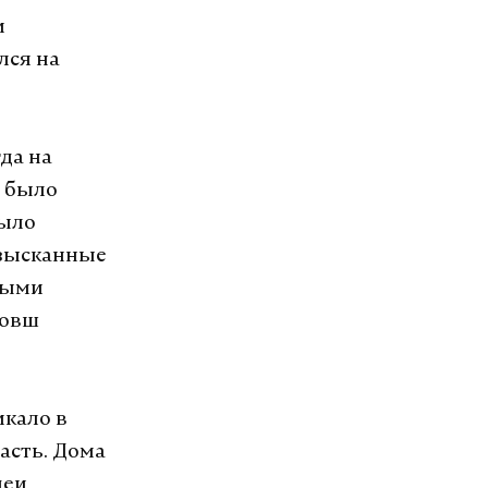
и
лся на
да на
о было
было
Изысканные
ными
ковш
икало в
асть. Дома
деи