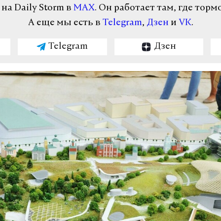
а Daily Storm в
MAX
. Он работает там, где торм
А еще мы есть в
Telegram
,
Дзен
и
VK
.
Telegram
Дзен