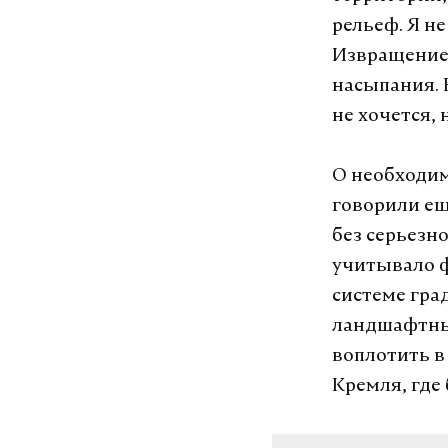
рельеф. Я не
Извращение 
насыпания. 
не хочется, 
О необходим
говорили ещ
без серьезн
учитывало ф
системе гра
ландшафтных
воплотить в
Кремля, где