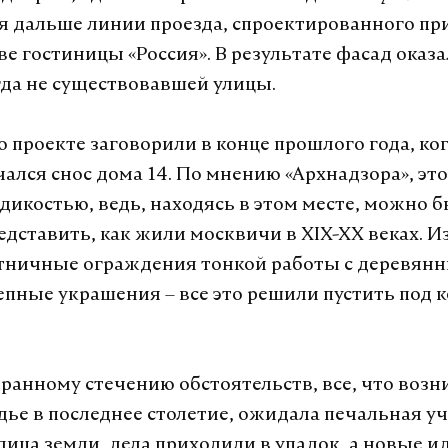
я дальше линии проезда, спроектированного пр
ве гостиницы «Россия». В результате фасад оказа
да не существовавшей улицы.
о проекте заговорили в конце прошлого года, ког
чался снос дома 14. По мнению «Архнадзора», эт
дикостью, ведь, находясь в этом месте, можно 
едставить, как жили москвичи в XIX-XX веках. 
стничные ограждения тонкой работы с деревян
епные украшения – все это решили пустить под 
транному стечению обстоятельств, все, что возн
дье в последнее столетие, ожидала печальная уч
лица земли, дела приходили в упадок, а новые и