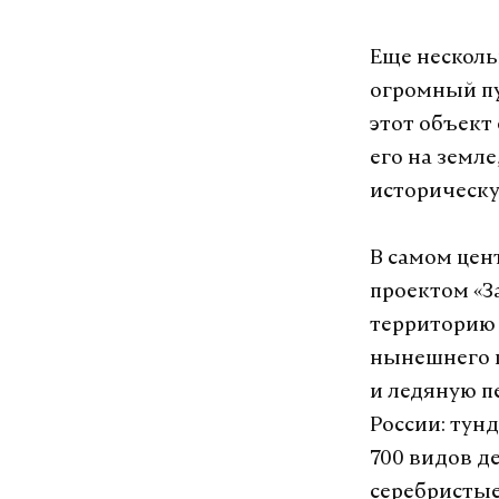
Еще нескольк
огромный пу
этот объект
его на земл
историческ
В самом цен
проектом «З
территорию 
нынешнего г
и ледяную п
России: тунд
700 видов д
серебристые