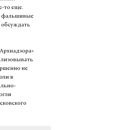
е-то еще.
ть фальшивые
е обсуждать
«Архнадзора»
еализовывать
ершенно не
оли в
ально-
огли
осковского