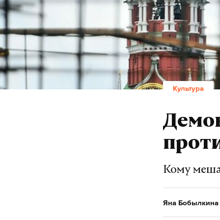
Культура
Демо
проти
Кому меша
Яна Бобылкина