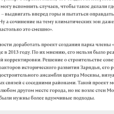
 могу вспомнить случаев, чтобы такое делали гд
– выдвигать вперед горы и пытаться оправда
Ну а сочинение на тему климатических зон даж
настолько это смешно».
ости доработать проект создания парка члены 
е в 2013 году. По их мнению, его нельзя было р
ой корректировки. Решение о строительстве сов
акторов исторического развития Зарядья, его р
достроительного ансамбля центра Москвы, визу
 связей с соседними районами. Такой проект м
 любом другом месте города, но не возле стен М
 были нужны более вдумчивые подходы.