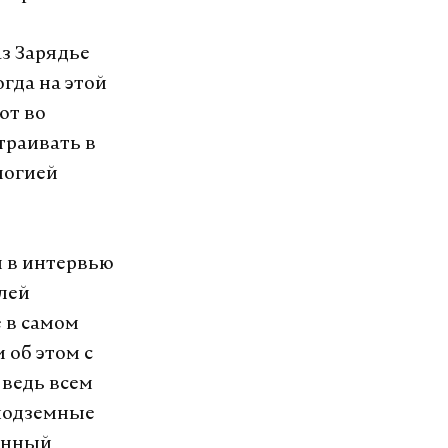
аз Зарядье
огда на этой
ют во
траивать в
логией
я в интервью
елей
 в самом
 об этом с
 ведь всем
 подземные
венный