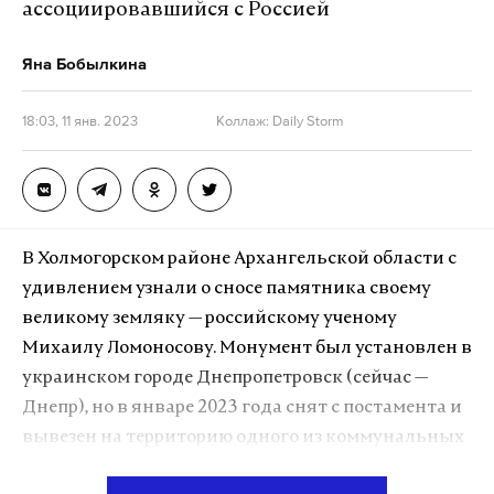
ассоциировавшийся с Россией
языке и был подданным Российской империи.
Яна Бобылкина
Подпишитесь на Daily Storm в
MAX
. Он
18:03, 11 янв. 2023
Коллаж: Daily Storm
работает там, где тормозит интернет.
А еще мы есть в
Telegram
,
Дзен
и
VK
.
Макс
Telegram
В Холмогорском районе Архангельской области с
Дзен
VK
удивлением узнали о сносе памятника своему
великому земляку — российскому ученому
Михаилу Ломоносову. Монумент был установлен в
украинском городе Днепропетровск (сейчас —
Днепр), но в январе 2023 года снят с постамента и
вывезен на территорию одного из коммунальных
предприятий. «Но его-то за что?» — изумляются в