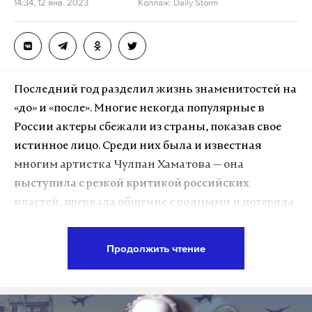
14:34, 12 янв. 2023
Коллаж: Daily Storm
Последний год разделил жизнь знаменитостей на
«до» и «после». Многие некогда популярные в
России актеры сбежали из страны, показав свое
истинное лицо. Среди них была и известная
многим артистка Чулпан Хаматова — она
выступила с резкой критикой российских
властей, прервала общение с родными и потеряла
влияние и связи в стране. Женщина перебралась
жить в Прибалтику.
Продолжить чтение
С карьерой в Риге у Хаматовой не заладилось.
Поговаривали даже, что она может вернуться в