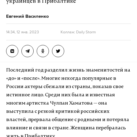
украинцев в Прибалтике
Евгений Василенко
14:34, 12 янв. 2023
Коллаж: Daily Storm
Последний год разделил жизнь знаменитостей на
«до» и «после». Многие некогда популярные в
России актеры сбежали из страны, показав свое
истинное лицо. Среди них была и известная
многим артистка Чулпан Хаматова — она
выступила с резкой критикой российских
властей, прервала общение с родными и потеряла
влияние и связи в стране. Женщина перебралась
жить в Прибалтику.