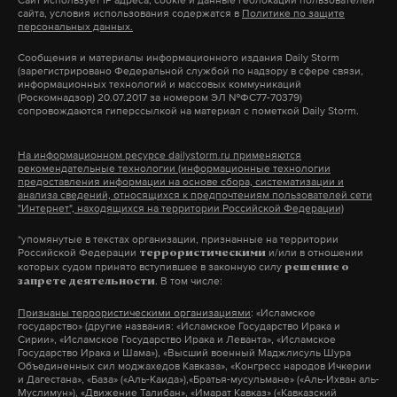
Сайт использует IP адреса, cookie и данные геолокации пользователей
мира, который теперь пользуется его открытиями.
сайта, условия использования содержатся в
Политике по защите
персональных данных.
Но они никого не щадят. Ни ученых, ни
Дзен
VK
писателей, ни поэтов. Сносят даже памятники
Сообщения и материалы информационного издания Daily Storm
(зарегистрировано Федеральной службой по надзору в сфере связи,
тем, кто их освобождал! Мне кажется, это уже низ
информационных технологий и массовых коммуникаций
(Роскомнадзор) 20.07.2017 за номером ЭЛ №ФС77-70379)
всего человеческого».
сопровождаются гиперссылкой на материал с пометкой Daily Storm.
Как рассказывает Александр Николаевич, о сносе
На информационном ресурсе dailystorm.ru применяются
рекомендательные технологии (информационные технологии
монумента он узнал только после нашего звонка.
предоставления информации на основе сбора, систематизации и
анализа сведений, относящихся к предпочтениям пользователей сети
"Интернет", находящихся на территории Российской Федерации)
*упомянутые в текстах организации, признанные на территории
Российской Федерации
и/или в отношении
террористическими
которых судом принято вступившее в законную силу
решение о
. В том числе:
запрете деятельности
Признаны террористическими организациями
: «Исламское
Андрей Храмов
государство» (другие названия: «Исламское Государство Ирака и
Фото: Global Look Press / Комсомольская правда
Сирии», «Исламское Государство Ирака и Леванта», «Исламское
Государство Ирака и Шама»), «Высший военный Маджлисуль Шура
Объединенных сил моджахедов Кавказа», «Конгресс народов Ичкерии
«Но если я всегда знал, что у нас не может быть
и Дагестана», «База» («Аль-Каида»),«Братья-мусульмане» («Аль-Ихван аль-
никакой братской любви к Европе, — продолжает
Муслимун»), «Движение Талибан», «Имарат Кавказ» («Кавказский