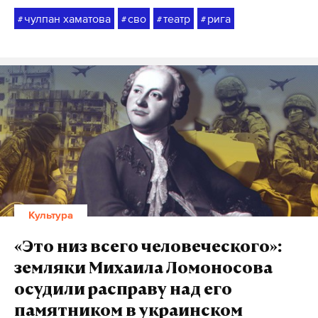
чулпан хаматова
сво
театр
рига
#
#
#
#
Культура
«Это низ всего человеческого»:
земляки Михаила Ломоносова
осудили расправу над его
памятником в украинском