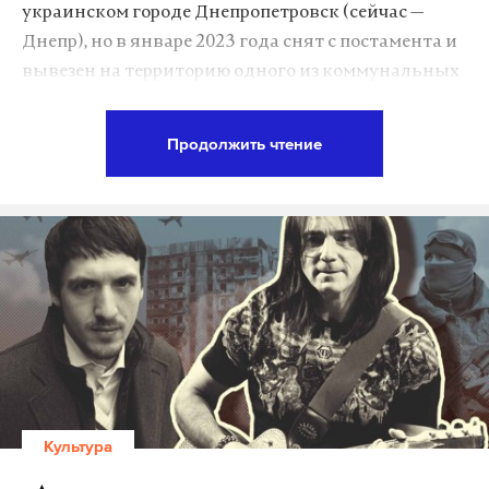
украинском городе Днепропетровск (сейчас —
Днепр), но в январе 2023 года снят с постамента и
вывезен на территорию одного из коммунальных
предприятий. «Но его-то за что?» — изумляются в
северной глубинке. Ведь этот человек жил еще в
Продолжить чтение
XVIII веке, а его изысканиями пользуемся не
только мы.
Село Ломоносово (ранее — деревни Денисовка и
Мишанинская) расположено примерно в трех
километрах от Холмогор. Именно отсюда 19-
летний Михайло и отправился пешком в Москву.
Первые два дня ему пришлось идти в одиночку. А
затем он нагнал рыбный обоз и его путь стал чуть-
чуть легче.
Культура