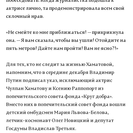
побеседовать. Когда журналистка подошла к
актрисе лично, та продемонстрировала всем свой
склочный нрав.
«Не смейте ко мне приближаться!
—
прикрикнула
она
. —
Я вам сказала, чтобы вы ушли! Отойдите на
пять метров! Дайте нам пройти! Вам не ясно?!»
Для тех, кто не следит за жизнью Хаматовой,
напомним, что в середине декабря
Владимир
Путин подписал указ, исключающий актрис
Чулпан Хаматову и Ксению Раппопорт из
попечительского совета фонда «Круг добра».
Вместо них в попечительский совет фонда вошли
детский омбудсмен Мария Львова-Белова,
летчик-космонавт Олег Новицкий и депутат
Госдумы Владислав Третьяк.