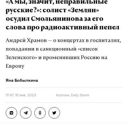
«А мы, значит, неправильные
Подпишитесь на Daily Storm в
MAX
. Он
русские?»: солист «Землян»
работает там, где тормозит интернет.
осудил Смольянинова за его
А еще мы есть в
Telegram
,
Дзен
и
VK
.
слова про радиоактивный пепел
Макс
Telegram
Андрей Храмов — о концертах в госпиталях,
Дзен
VK
попадании в санкционный «список
Зеленского» и променявших Россию на
Европу
Яна Бобылкина
17:47, 10 янв. 2023
Коллаж: Daily Storm