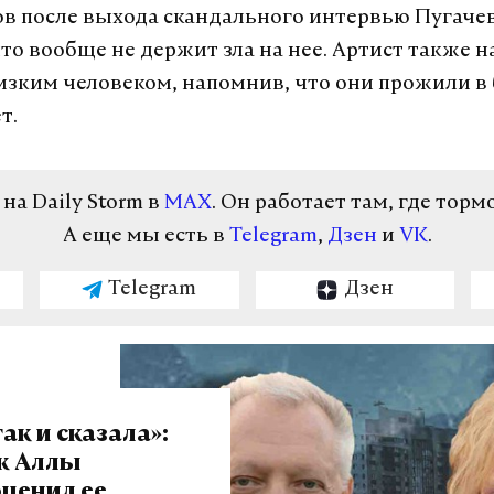
в после выхода скандального интервью Пугаче
что вообще не держит зла на нее. Артист также н
изким человеком, напомнив, что они прожили в 
т.
а Daily Storm в
MAX
. Он работает там, где торм
А еще мы есть в
Telegram
,
Дзен
и
VK
.
Telegram
Дзен
ак и сказала»:
ж Аллы
оценил ее