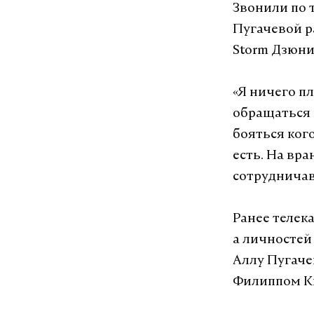
Звонили по 
Пугачевой р
Storm Дзюни
«Я ничего пл
обращаться п
бояться кого
есть. На вр
сотрудничавш
Ранее телек
а личностей
Аллу Пугаче
Филиппом К