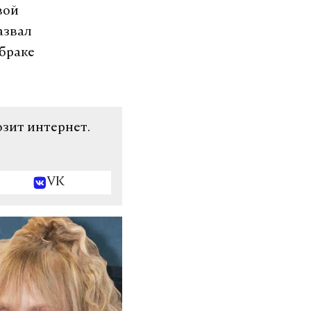
вой
азвал
браке
озит интернет.
VK