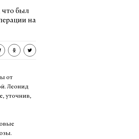
 что был
операции на
ы от
ой. Леонид
е, уточнив,
Новые
озы.