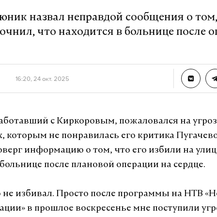
юник назвал неправдой сообщения о том,
точнил, что находится в больнице после 
16:20, 24 окт. 2025
аботавший с Киркоровым, пожаловался на угроз
, которым не понравилась его критика Пугачев
верг информацию о том, что его избили на улиц
 больнице после плановой операции на сердце.
 не избивал. Просто после программы на НТВ «
сации» в прошлое воскресенье мне поступили угр