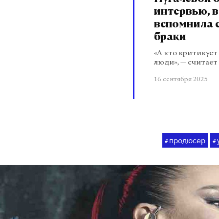
интервью, в
вспомнила 
браки
«А кто критикует
люди», — считае
16 сентября 2025
продюсер
#
#