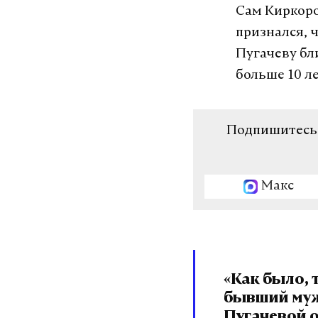
Сам Киркоро
признался, 
Пугачеву бл
больше 10 ле
Подпишитесь н
Макс
«Как было, т
бывший му
Пугачевой 