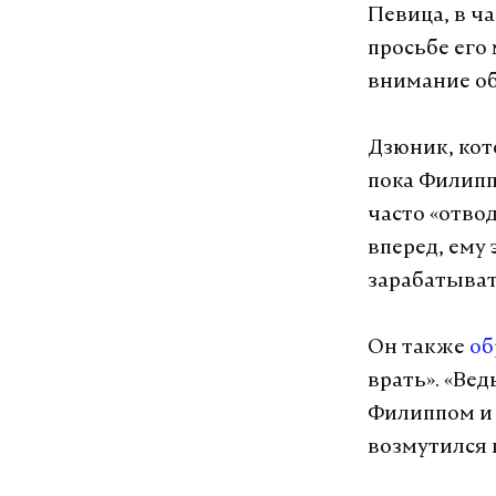
Певица, в ч
просьбе его 
внимание об
Дзюник, кот
пока Филипп
часто «отвод
вперед, ему 
зарабатывать
Он также
об
врать». «Ве
Филиппом и у
возмутился 