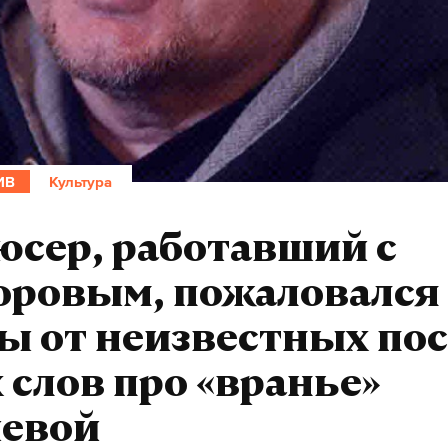
ИВ
Культура
юсер, работавший с
оровым, пожаловался
ы от неизвестных пос
 слов про «вранье»
чевой