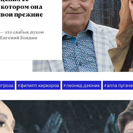
 котором она
свои прежние
 — это слабые духом
т Евгений Болдин
угроза
филипп киркоров
леонид дзюник
алла пугач
#
#
#