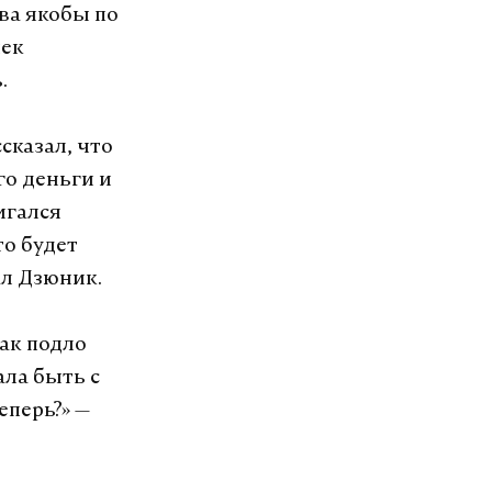
ва якобы по
лек
.
сказал, что
го деньги и
игался
то будет
ал Дзюник.
так подло
ала быть с
еперь?» —