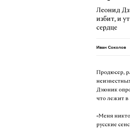
Леонид Дз
избит, и у
сердце
Иван Соколов
Продюсер, р
неизвестных
Дзюник опро
что лежит в
«Меня никто
русские сен