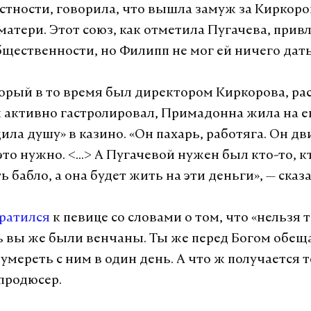
астности, говорила, что вышла замуж за Киркоро
матери. Этот союз, как отметила Пугачева, прив
щественности, но Филипп не мог ей ничего дать
орый в то время был директором Киркорова, рас
 активно гастролировал, Примадонна жила на е
ила душу» в казино. «Он пахарь, работяга. Он дв
это нужно. <…> А Пугачевой нужен был кто-то, к
 бабло, а она будет жить на эти деньги», — сказ
ратился
к певице со словами о том, что «нельзя 
дь вы же были венчаны. Ты же перед Богом обещ
мереть с ним в один день. А что ж получается т
продюсер.