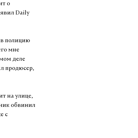
ит о
явил Daily
Я в полицию
его мне
амом деле
ил продюсер,
т на улице,
юник обвинил
е с