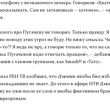
телефону с незнакомого номера. Говорили: «Хват
ассказывать. Сам не заткнешься — заткнем», — за
к.
охого про Пугачеву не говорил. Только правду. 
о поводу этих угроз не буду. Не вижу смысла. Ч
-то?! Я ведь не вру, а говорю только то, что на с
анье Пугачевой надо отвечать правдой», — добав
ий с такими группами, как Smash!! и «Тату».
анал РЕН ТВ сообщил, что Дзюник якобы бил изби
 нападавших не знает. До этого в эфире НТВ Дз
ву во лжи после ее слов о якобы фиктивном брак
иркоровым.